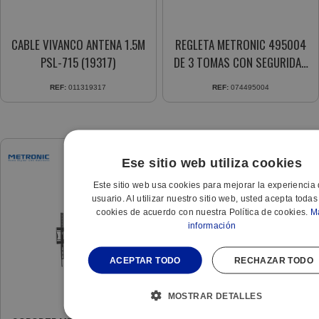
CABLE VIVANCO ANTENA 1.5M
REGLETA METRONIC 495004
PSL-715 (19317)
DE 3 TOMAS CON SEGURIDAD
1.5M BLANCA
REF:
011319317
REF:
074495004
Ese sitio web utiliza cookies
Este sitio web usa cookies para mejorar la experiencia 
usuario. Al utilizar nuestro sitio web, usted acepta todas
cookies de acuerdo con nuestra Política de cookies.
M
información
ACEPTAR TODO
RECHAZAR TODO
MOSTRAR DETALLES