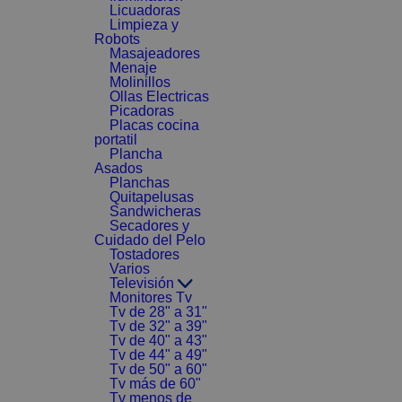
Licuadoras
Limpieza y
Robots
Masajeadores
Menaje
Molinillos
Ollas Electricas
Picadoras
Placas cocina
portatil
Plancha
Asados
Planchas
Quitapelusas
Sandwicheras
Secadores y
Cuidado del Pelo
Tostadores
Varios
Televisión
Monitores Tv
Tv de 28" a 31"
Tv de 32" a 39"
Tv de 40" a 43"
Tv de 44" a 49"
Tv de 50" a 60"
Tv más de 60"
Tv menos de