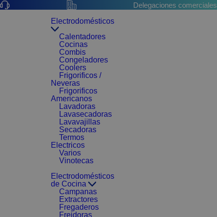
Delegaciones comerciales
Electrodomésticos
Calentadores
Cocinas
Combis
Congeladores
Coolers
Frigorificos /
Neveras
Frigorificos
Americanos
Lavadoras
Lavasecadoras
Lavavajillas
Secadoras
Termos
Electricos
Varios
Vinotecas
Electrodomésticos
de Cocina
Campanas
Extractores
Fregaderos
Freidoras