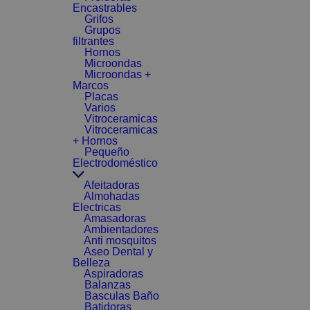
Encastrables
Grifos
Grupos
filtrantes
Hornos
Microondas
Microondas +
Marcos
Placas
Varios
Vitroceramicas
Vitroceramicas
+ Hornos
Pequeño
Electrodoméstico
Afeitadoras
Almohadas
Electricas
Amasadoras
Ambientadores
Anti mosquitos
Aseo Dental y
Belleza
Aspiradoras
Balanzas
Basculas Baño
Batidoras