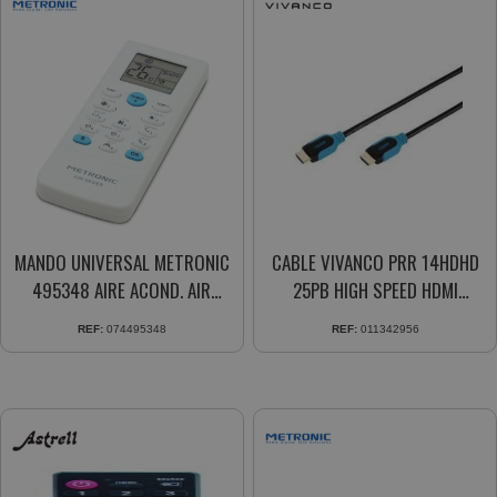
MANDO UNIVERSAL METRONIC
CABLE VIVANCO PRR 14HDHD
495348 AIRE ACOND. AIR
25PB HIGH SPEED HDMI
DIAMOND
ETERNET 2.5M 42956
REF:
074495348
REF:
011342956