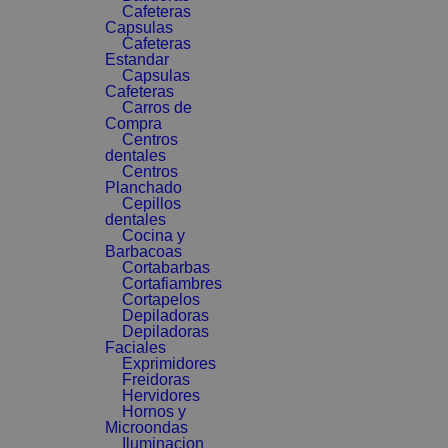
Cafeteras
Capsulas
Cafeteras
Estandar
Capsulas
Cafeteras
Carros de
Compra
Centros
dentales
Centros
Planchado
Cepillos
dentales
Cocina y
Barbacoas
Cortabarbas
Cortafiambres
Cortapelos
Depiladoras
Depiladoras
Faciales
Exprimidores
Freidoras
Hervidores
Hornos y
Microondas
Iluminacion