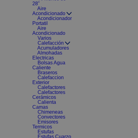
28"
Aire
Acondicionado
Acondicionador
Portatil
Aire
Acondicionado
Varios
Calefacción
Acumuladores
Almohadas
Electricas
Bolsas Agua
Caliente
Braseros
Calefaccion
Exterior
Calefactores
Calefactores
Cerámicos
Calienta
Camas
Chimeneas
Convectores
Emisores
Termicos
Estufas
Estufas Cuarzo