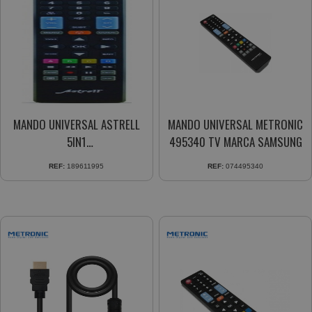
MANDO UNIVERSAL ASTRELL
MANDO UNIVERSAL METRONIC
5IN1
495340 TV MARCA SAMSUNG
SAMSUNG,SONY,LG,PHILIPS,PANASONIC
REF:
189611995
REF:
074495340