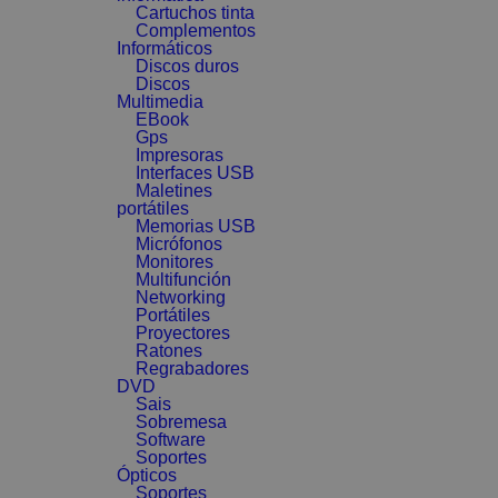
Cartuchos tinta
Complementos
Informáticos
Discos duros
Discos
Multimedia
EBook
Gps
Impresoras
Interfaces USB
Maletines
portátiles
Memorias USB
Micrófonos
Monitores
Multifunción
Networking
Portátiles
Proyectores
Ratones
Regrabadores
DVD
Sais
Sobremesa
Software
Soportes
Ópticos
Soportes