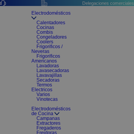
Delegaciones comerciales
Electrodomésticos
Calentadores
Cocinas
Combis
Congeladores
Coolers
Frigorificos /
Neveras
Frigorificos
Americanos
Lavadoras
Lavasecadoras
Lavavajillas
Secadoras
Termos
Electricos
Varios
Vinotecas
Electrodomésticos
de Cocina
Campanas
Extractores
Fregaderos
Freidoras