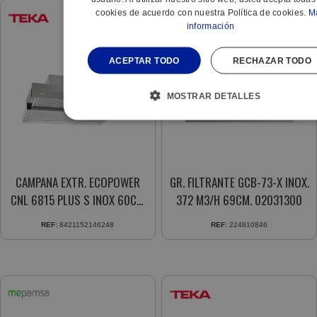
cookies de acuerdo con nuestra Política de cookies.
M
información
ACEPTAR TODO
RECHAZAR TODO
MOSTRAR DETALLES
CAMPANA EXTR. ECOPOWER
GR. FILTRANTE GCB-73-X INOX.
CNL 6815 PLUS S INOX 60CM
372 M3/H 69CM. 02031300
40436840
REF:
8421152146248
REF:
224810846