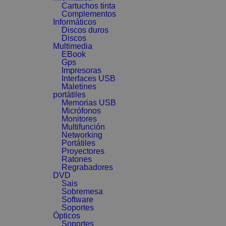
Cartuchos tinta
Complementos
Informáticos
Discos duros
Discos
Multimedia
EBook
Gps
Impresoras
Interfaces USB
Maletines
portátiles
Memorias USB
Micrófonos
Monitores
Multifunción
Networking
Portátiles
Proyectores
Ratones
Regrabadores
DVD
Sais
Sobremesa
Software
Soportes
Ópticos
Soportes