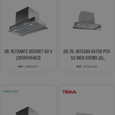
GR. FILTRANTE DISCRET 60 X
GR. FIL. INTEGRA 66750 POS
(3050545463)
SS INOX 60CMS (A)
113100000
REF:
298552371
REF:
477801480