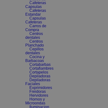
Cafeteras
Capsulas
Cafeteras
Estandar
Capsulas
Cafeteras
Carros de
Compra
Centros
dentales
Centros
Planchado
Cepillos
dentales
Cocina y
Barbacoas
Cortabarbas
Cortafiambres
Cortapelos
Depiladoras
Depiladoras
Faciales
Exprimidores
Freidoras
Hervidores
Hornos y
Microondas
Iluminacion