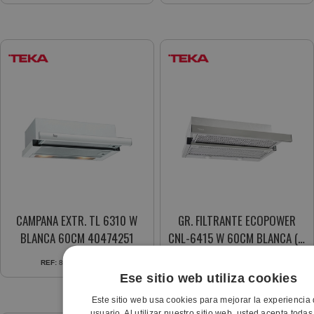
CAMPANA EXTR. TL 6310 W
GR. FILTRANTE ECOPOWER
BLANCA 60CM 40474251
CNL-6415 W 60CM BLANCA (A)
40436811
REF:
8421152145982
REF:
8421152146187
Ese sitio web utiliza cookies
Este sitio web usa cookies para mejorar la experiencia 
usuario. Al utilizar nuestro sitio web, usted acepta todas