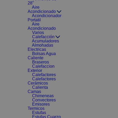
28"
Aire
Acondicionado
Acondicionador
Portatil
Aire
Acondicionado
Varios
Calefacción
Acumuladores
Almohadas
Electricas
Bolsas Agua
Caliente
Braseros
Calefaccion
Exterior
Calefactores
Calefactores
Cerámicos
Calienta
Camas
Chimeneas
Convectores
Emisores
Termicos
Estufas
Estufas Cuarzo