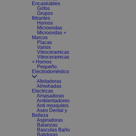
Encastrables
Grifos
Grupos
filtrantes
Hornos
Microondas
Microondas +
Marcos
Placas
Varios
Vitroceramicas
Vitroceramicas
+ Hornos
Pequeño
Electrodoméstico
Afeitadoras
Almohadas
Electricas
Amasadoras
Ambientadores
Anti mosquitos
Aseo Dental y
Belleza
Aspiradoras
Balanzas
Basculas Baño
Batidoras