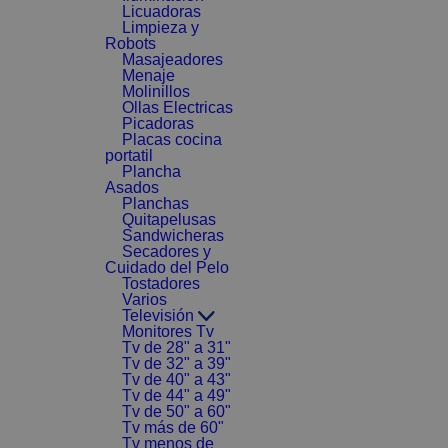
Licuadoras
Limpieza y
Robots
Masajeadores
Menaje
Molinillos
Ollas Electricas
Picadoras
Placas cocina
portatil
Plancha
Asados
Planchas
Quitapelusas
Sandwicheras
Secadores y
Cuidado del Pelo
Tostadores
Varios
Televisión
Monitores Tv
Tv de 28" a 31"
Tv de 32" a 39"
Tv de 40" a 43"
Tv de 44" a 49"
Tv de 50" a 60"
Tv más de 60"
Tv menos de