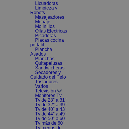
Licuadoras
Limpieza y
Robots
Masajeadores
Menaje
Molinillos
Ollas Electricas
Picadoras
Placas cocina
portatil
Plancha
Asados
Planchas
Quitapelusas
Sandwicheras
Secadores y
Cuidado del Pelo
Tostadores
Varios
Televisión
Monitores Tv
Tv de 28" a 31"
Tv de 32" a 39"
Tv de 40" a 43"
Tv de 44" a 49"
Tv de 50" a 60"
Tv más de 60"
Tv menos de