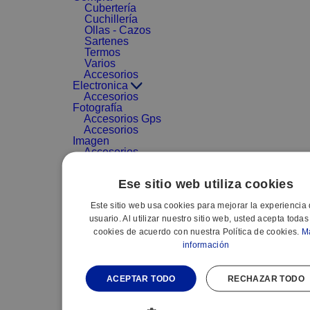
Cubertería
Cuchillería
Ollas - Cazos
Sartenes
Termos
Varios
Accesorios
Electronica
Accesorios
Fotografía
Accesorios Gps
Accesorios
Imagen
Accesorios
MP3-MP4
Accesorios
Ese sitio web utiliza cookies
sonido
Adaptadores
Este sitio web usa cookies para mejorar la experiencia 
Archivadores
CD/DVD
usuario. Al utilizar nuestro sitio web, usted acepta todas
Audio portátil
cookies de acuerdo con nuestra Política de cookies.
M
Cables
información
Electrónica
Complementos
Reproductores
ACEPTAR TODO
RECHAZAR TODO
DVD
VARIOS - ACC.
GAMA MARRON