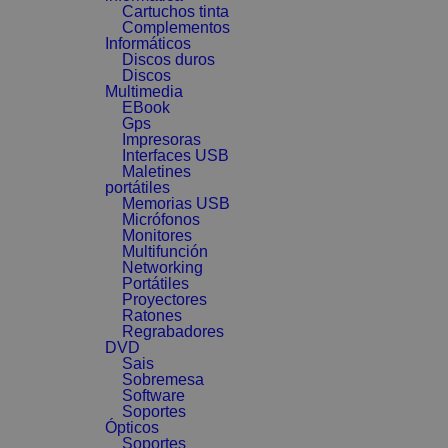
Cartuchos tinta
Complementos
Informáticos
Discos duros
Discos
Multimedia
EBook
Gps
Impresoras
Interfaces USB
Maletines
portátiles
Memorias USB
Micrófonos
Monitores
Multifunción
Networking
Portátiles
Proyectores
Ratones
Regrabadores
DVD
Sais
Sobremesa
Software
Soportes
Ópticos
Soportes