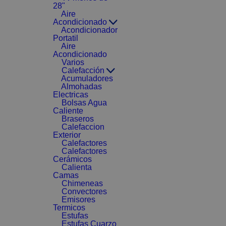
28"
Aire
Acondicionado
Acondicionador
Portatil
Aire
Acondicionado
Varios
Calefacción
Acumuladores
Almohadas
Electricas
Bolsas Agua
Caliente
Braseros
Calefaccion
Exterior
Calefactores
Calefactores
Cerámicos
Calienta
Camas
Chimeneas
Convectores
Emisores
Termicos
Estufas
Estufas Cuarzo