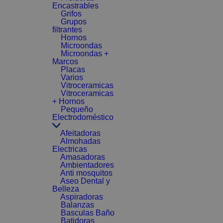
Encastrables
Grifos
Grupos
filtrantes
Hornos
Microondas
Microondas +
Marcos
Placas
Varios
Vitroceramicas
Vitroceramicas
+ Hornos
Pequeño
Electrodoméstico
Afeitadoras
Almohadas
Electricas
Amasadoras
Ambientadores
Anti mosquitos
Aseo Dental y
Belleza
Aspiradoras
Balanzas
Basculas Baño
Batidoras