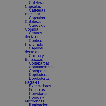
Cafeteras
Capsulas
Cafeteras
Estandar
Capsulas
Cafeteras
Carros de
Compra
Centros
dentales
Centros
Planchado
Cepillos
dentales
Cocina y
Barbacoas
Cortabarbas
Cortafiambres
Cortapelos
Depiladoras
Depiladoras
Faciales
Exprimidores
Freidoras
Hervidores
Hornos y
Microondas
Iluminacion