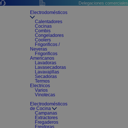
Delegaciones comerciales
Electrodomésticos
Calentadores
Cocinas
Combis
Congeladores
Coolers
Frigorificos /
Neveras
Frigorificos
Americanos
Lavadoras
Lavasecadoras
Lavavajillas
Secadoras
Termos
Electricos
Varios
Vinotecas
Electrodomésticos
de Cocina
Campanas
Extractores
Fregaderos
Freidoras