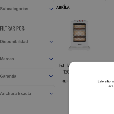
Subcategorías
FILTRAR POR:
Disponibilidad
Marcas
Estufa Cuarzo Candente
1200W Blanco 3Pot
Garantía
Oscilante 3Elem.Ant
REF:
8435684334622
Este sitio 
202321201
ace
Anchura Exacta