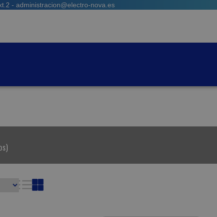
t.2 - administracion@electro-nova.es
os)