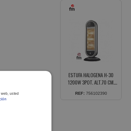
ESTUFA HALOGENA H-30
1200W 3POT. ALT.70 CM.
OSCIL. ANTI-VUELCO
REF:
756102390
o web, usted
ción