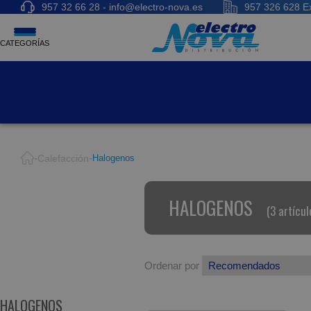
957 32 66 28 - info@electro-nova.es
957 326 628 Ex
CATEGORÍAS
Calefacción
Halogenos
HALOGENOS
(3 artícul
Ordenar por
HALOGENOS