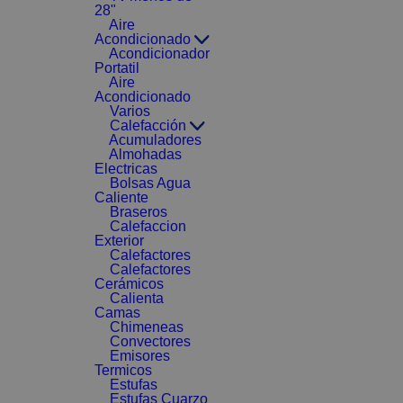
28"
Aire
Acondicionado
Acondicionador
Portatil
Aire
Acondicionado
Varios
Calefacción
Acumuladores
Almohadas
Electricas
Bolsas Agua
Caliente
Braseros
Calefaccion
Exterior
Calefactores
Calefactores
Cerámicos
Calienta
Camas
Chimeneas
Convectores
Emisores
Termicos
Estufas
Estufas Cuarzo