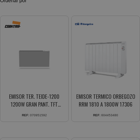
Ordenar por
EMISOR TER. TEIDE-1200
EMISOR TERMICO ORBEGOZO
1200W GRAN PANT. TFT
RRM 1810 A 1800W 17306
PROGR. DIARIA/SEMANAL
REF:
070951592
REF:
604453480