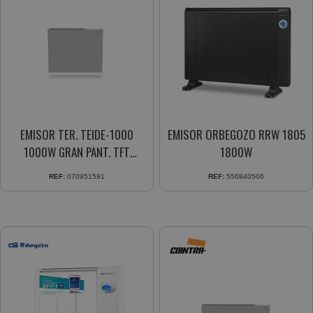
EMISOR TER. TEIDE-1000
EMISOR ORBEGOZO RRW 1805
1000W GRAN PANT. TFT
1800W
PROGR. DIARIA/SEMANAL
REF:
070951591
REF:
556840506