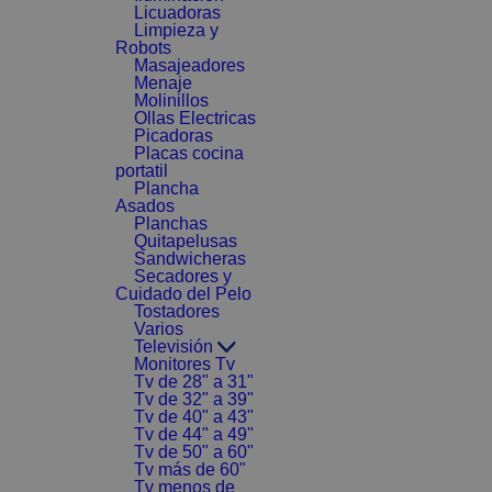
Licuadoras
Limpieza y
Robots
Masajeadores
Menaje
Molinillos
Ollas Electricas
Picadoras
Placas cocina
portatil
Plancha
Asados
Planchas
Quitapelusas
Sandwicheras
Secadores y
Cuidado del Pelo
Tostadores
Varios
Televisión
Monitores Tv
Tv de 28" a 31"
Tv de 32" a 39"
Tv de 40" a 43"
Tv de 44" a 49"
Tv de 50" a 60"
Tv más de 60"
Tv menos de