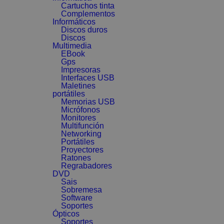
Cartuchos tinta
Complementos
Informáticos
Discos duros
Discos
Multimedia
EBook
Gps
Impresoras
Interfaces USB
Maletines
portátiles
Memorias USB
Micrófonos
Monitores
Multifunción
Networking
Portátiles
Proyectores
Ratones
Regrabadores
DVD
Sais
Sobremesa
Software
Soportes
Ópticos
Soportes