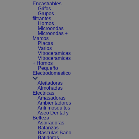
Encastrables
Grifos
Grupos
filtrantes
Hornos
Microondas
Microondas +
Marcos
Placas
Varios
Vitroceramicas
Vitroceramicas
+ Hornos
Pequeño
Electrodoméstico
Afeitadoras
Almohadas
Electricas
Amasadoras
Ambientadores
Anti mosquitos
Aseo Dental y
Belleza
Aspiradoras
Balanzas
Basculas Baño
Batidoras