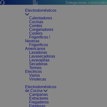
Delegaciones comerciales
Electrodomésticos
Calentadores
Cocinas
Combis
Congeladores
Coolers
Frigorificos /
Neveras
Frigorificos
Americanos
Lavadoras
Lavasecadoras
Lavavajillas
Secadoras
Termos
Electricos
Varios
Vinotecas
Electrodomésticos
de Cocina
Campanas
Extractores
Fregaderos
Freidoras