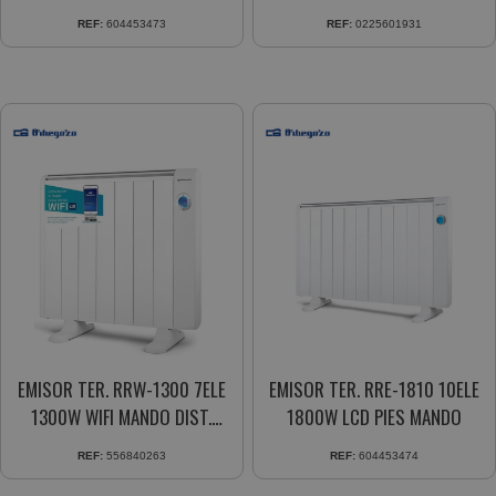
REF:
604453473
REF:
0225601931
EMISOR TER. RRW-1300 7ELE
EMISOR TER. RRE-1810 10ELE
1300W WIFI MANDO DIST.
1800W LCD PIES MANDO
DISPLAY LCD
REF:
556840263
REF:
604453474