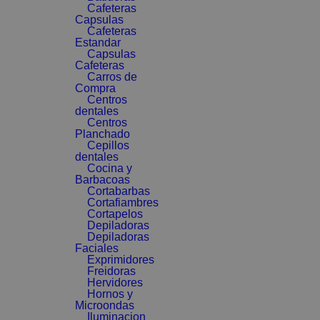
Cafeteras
Capsulas
Cafeteras
Estandar
Capsulas
Cafeteras
Carros de
Compra
Centros
dentales
Centros
Planchado
Cepillos
dentales
Cocina y
Barbacoas
Cortabarbas
Cortafiambres
Cortapelos
Depiladoras
Depiladoras
Faciales
Exprimidores
Freidoras
Hervidores
Hornos y
Microondas
Iluminacion