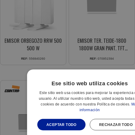
EMISOR ORBEGOZO RRW 500
EMISOR TER. TEIDE-1800
500 W
1800W GRAN PANT. TFT
PROGR. DIARIA/SEMANAL
REF:
556840260
REF:
070951594
Ese sitio web utiliza cookies
Este sitio web usa cookies para mejorar la experiencia 
usuario. Al utilizar nuestro sitio web, usted acepta todas
cookies de acuerdo con nuestra Política de cookies.
M
información
ACEPTAR TODO
RECHAZAR TODO