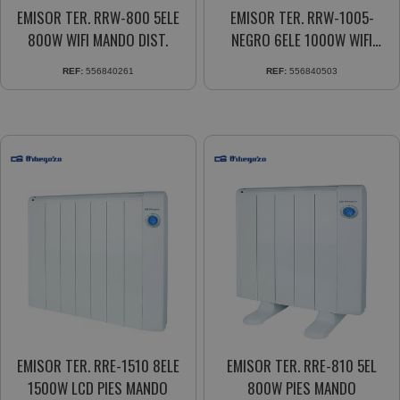
EMISOR TER. RRW-800 5ELE
EMISOR TER. RRW-1005-
800W WIFI MANDO DIST.
NEGRO 6ELE 1000W WIFI
DISPLAY LCD M.DISTANCIA
REF:
556840261
REF:
556840503
BLOQUEO NIÑOS
EMISOR TER. RRE-1510 8ELE
EMISOR TER. RRE-810 5EL
1500W LCD PIES MANDO
800W PIES MANDO