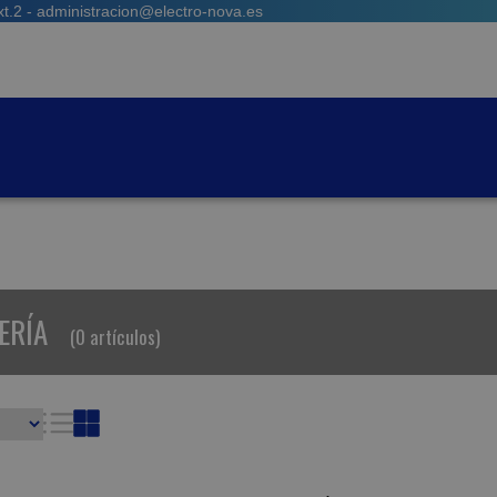
t.2 - administracion@electro-nova.es
ERÍA
(0 artículos)