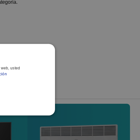
tegoría.
o web, usted
ción