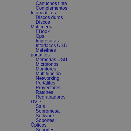
Cartuchos tinta
Complementos
Informáticos
Discos duros
Discos
Multimedia
EBook
Gps
Impresoras
Interfaces USB
Maletines
portátiles
Memorias USB
Micrófonos
Monitores
Multifunción
Networking
Portátiles
Proyectores
Ratones
Regrabadores
DVD
Sais
Sobremesa
Software
Soportes
Ópticos
Soportes