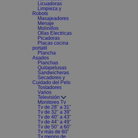
Licuadoras
Limpieza y
Robots
Masajeadores
Menaje
Molinillos
Ollas Electricas
Picadoras
Placas cocina
portatil
Plancha
Asados
Planchas
Quitapelusas
Sandwicheras
Secadores y
Cuidado del Pelo
Tostadores
Varios
Televisión
Monitores Tv
Tv de 28" a 31"
Tv de 32" a 39"
Tv de 40" a 43"
Tv de 44" a 49"
Tv de 50" a 60"
Tv más de 60"
Tv menos de