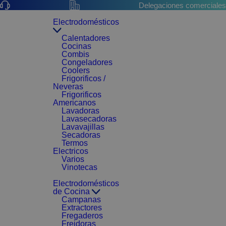
Delegaciones comerciales
Electrodomésticos
Calentadores
Cocinas
Combis
Congeladores
Coolers
Frigorificos /
Neveras
Frigorificos
Americanos
Lavadoras
Lavasecadoras
Lavavajillas
Secadoras
Termos
Electricos
Varios
Vinotecas
Electrodomésticos
de Cocina
Campanas
Extractores
Fregaderos
Freidoras