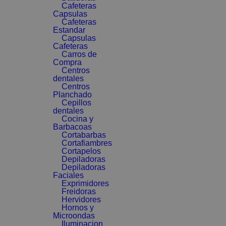
Cafeteras
Capsulas
Cafeteras
Estandar
Capsulas
Cafeteras
Carros de
Compra
Centros
dentales
Centros
Planchado
Cepillos
dentales
Cocina y
Barbacoas
Cortabarbas
Cortafiambres
Cortapelos
Depiladoras
Depiladoras
Faciales
Exprimidores
Freidoras
Hervidores
Hornos y
Microondas
Iluminacion