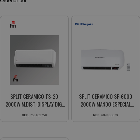
Ordenar por
SPLIT CERAMICO TS-20
SPLIT CERAMICO SP-6000
2000W M.DIST. DISPLAY DIG.
2000W MANDO ESPECIAL
2NIV.POT. TEMPORIZADOR
BAÑO IP-22
REF:
756102759
REF:
604453879