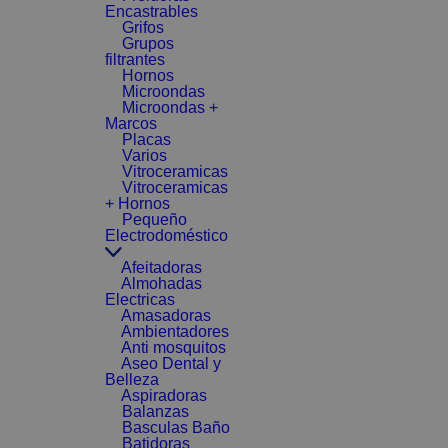
Encastrables
Grifos
Grupos
filtrantes
Hornos
Microondas
Microondas +
Marcos
Placas
Varios
Vitroceramicas
Vitroceramicas
+ Hornos
Pequeño
Electrodoméstico
Afeitadoras
Almohadas
Electricas
Amasadoras
Ambientadores
Anti mosquitos
Aseo Dental y
Belleza
Aspiradoras
Balanzas
Basculas Baño
Batidoras