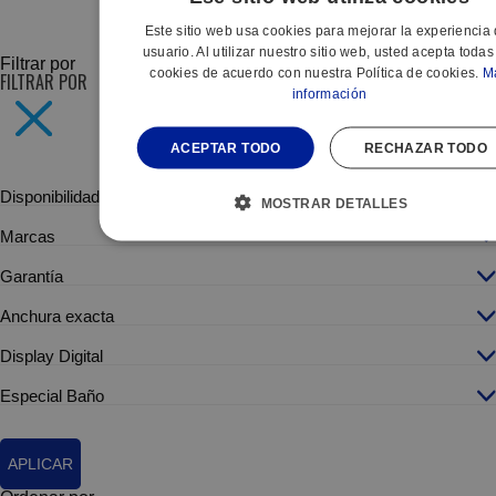
SUBCATEGORÍAS
Este sitio web usa cookies para mejorar la experiencia 
usuario. Al utilizar nuestro sitio web, usted acepta todas
Filtrar por
cookies de acuerdo con nuestra Política de cookies.
M
FILTRAR POR
información
ACEPTAR TODO
RECHAZAR TODO
Disponibilidad
MOSTRAR DETALLES
Marcas
Garantía
Anchura exacta
Display Digital
Especial Baño
APLICAR