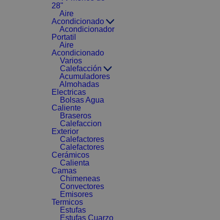
28"
Aire
Acondicionado
Acondicionador
Portatil
Aire
Acondicionado
Varios
Calefacción
Acumuladores
Almohadas
Electricas
Bolsas Agua
Caliente
Braseros
Calefaccion
Exterior
Calefactores
Calefactores
Cerámicos
Calienta
Camas
Chimeneas
Convectores
Emisores
Termicos
Estufas
Estufas Cuarzo