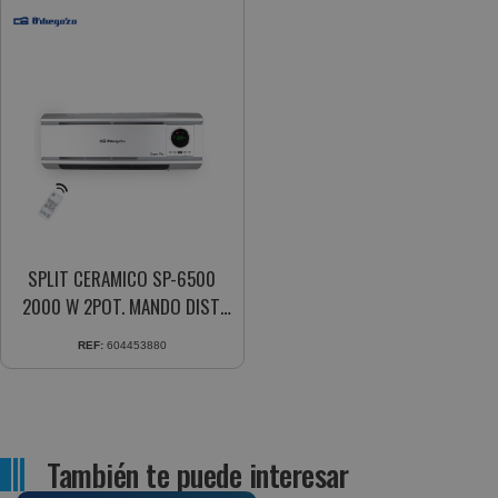
SPLIT CERAMICO SP-6500
2000 W 2POT. MANDO DIST.
PANEL LED
REF:
604453880
También te puede interesar