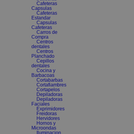
Cafeteras
Capsulas
Cafeteras
Estandar
Capsulas
Cafeteras
Carros de
Compra
Centros
dentales
Centros
Planchado
Cepillos
dentales
Cocina y
Barbacoas
Cortabarbas
Cortafiambres
Cortapelos
Depiladoras
Depiladoras
Faciales
Exprimidores
Freidoras
Hervidores
Hornos y
Microondas
Iluminacion