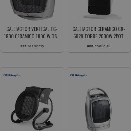
CALEFACTOR VERTICAL TC-
CALEFACTOR CERAMICO CR-
1800 CERAMICO 1800 W OSC.
5029 TORRE 2000W 2POT.
GRIS 2 POT
M.DIST. TEMP.24H. PANT.LED Y
REF:
012260555
REF:
556840184
TACTI