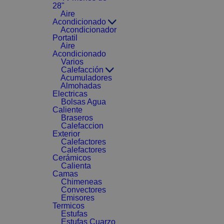
28"
Aire
Acondicionado
Acondicionador
Portatil
Aire
Acondicionado
Varios
Calefacción
Acumuladores
Almohadas
Electricas
Bolsas Agua
Caliente
Braseros
Calefaccion
Exterior
Calefactores
Calefactores
Cerámicos
Calienta
Camas
Chimeneas
Convectores
Emisores
Termicos
Estufas
Estufas Cuarzo