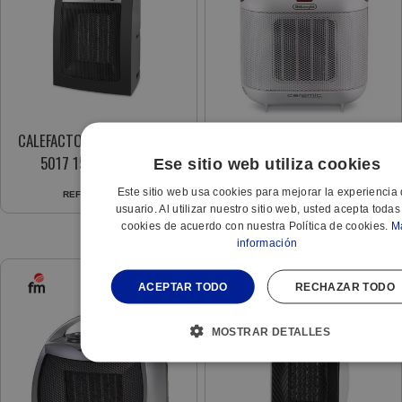
CALEFACTOR CERAMICO CR-
CALEFACTOR VERT. CERAMICO
5017 1500W NEGRO
HFX-30C18 IW 1800W
Ese sitio web utiliza cookies
2VELOCIDADES
Este sitio web usa cookies para mejorar la experiencia 
REF:
022560412
REF:
439914331
usuario. Al utilizar nuestro sitio web, usted acepta todas
cookies de acuerdo con nuestra Política de cookies.
M
información
ACEPTAR TODO
RECHAZAR TODO
MOSTRAR DETALLES