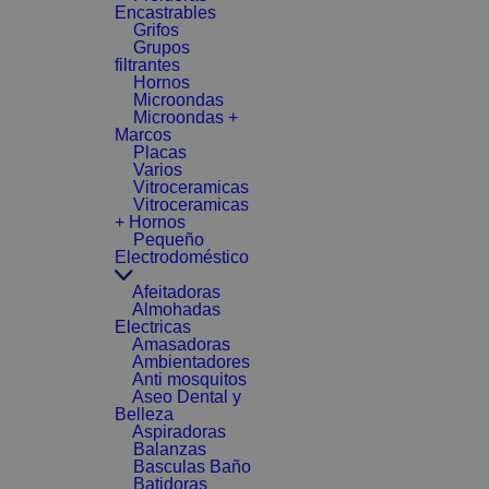
Encastrables
Grifos
Grupos
filtrantes
Hornos
Microondas
Microondas +
Marcos
Placas
Varios
Vitroceramicas
Vitroceramicas
+ Hornos
Pequeño
Electrodoméstico
Afeitadoras
Almohadas
Electricas
Amasadoras
Ambientadores
Anti mosquitos
Aseo Dental y
Belleza
Aspiradoras
Balanzas
Basculas Baño
Batidoras