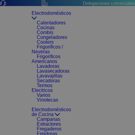
Delegaciones comerciales
Electrodomésticos
Calentadores
Cocinas
Combis
Congeladores
Coolers
Frigorificos /
Neveras
Frigorificos
Americanos
Lavadoras
Lavasecadoras
Lavavajillas
Secadoras
Termos
Electricos
Varios
Vinotecas
Electrodomésticos
de Cocina
Campanas
Extractores
Fregaderos
Freidoras