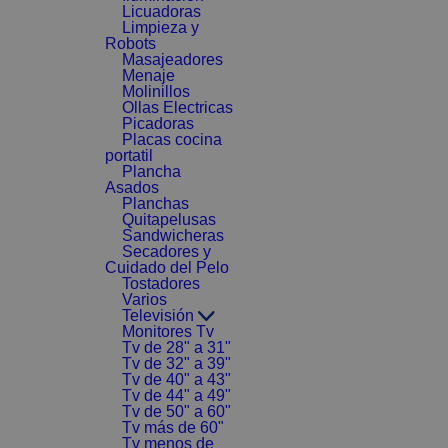
Licuadoras
Limpieza y
Robots
Masajeadores
Menaje
Molinillos
Ollas Electricas
Picadoras
Placas cocina
portatil
Plancha
Asados
Planchas
Quitapelusas
Sandwicheras
Secadores y
Cuidado del Pelo
Tostadores
Varios
Televisión
Monitores Tv
Tv de 28" a 31"
Tv de 32" a 39"
Tv de 40" a 43"
Tv de 44" a 49"
Tv de 50" a 60"
Tv más de 60"
Tv menos de