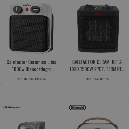
Calefactor Ceramico Libia
CALEFACTOR CERAM. JCTC-
1800w Blanco/Negro
1920 1500W 2POT. TERM.REG.
2potencias 3funciones
ANTIVUELCO
REF:
8435684351650
REF:
107803825
230121801