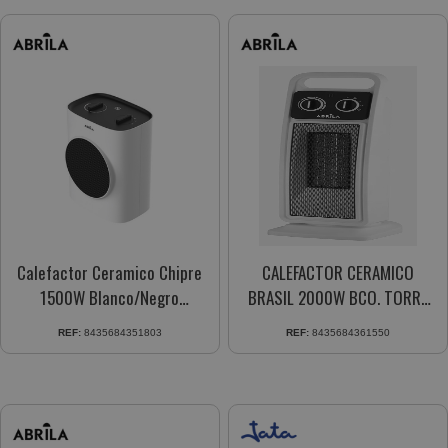
Calefactor Ceramico Chipre
CALEFACTOR CERAMICO
1500W Blanco/Negro
BRASIL 2000W BCO. TORRE
2Potencia 230521526
VERT. 2POT. OSCILANTE
REF:
8435684351803
REF:
8435684361550
229222001