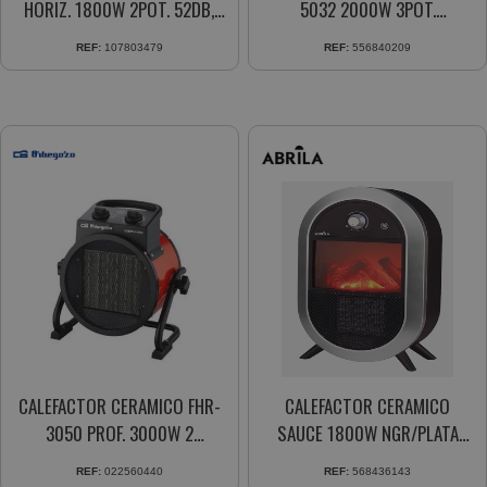
HORIZ. 1800W 2POT. 52DB,
5032 2000W 3POT.
TERM.REG.
OSCILANTE ANTIVUELCO ASA
REF:
107803479
REF:
556840209
CALEFACTOR CERAMICO FHR-
CALEFACTOR CERAMICO
3050 PROF. 3000W 2
SAUCE 1800W NGR/PLATA
POTENCIAS
VERT. EFECTO LLAMA 2POT.
REF:
022560440
REF:
568436143