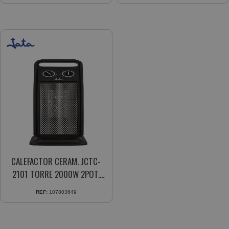
251621878
CALEFACTOR CERAM. JCTC-
2101 TORRE 2000W 2POT.
OSCIL. NEGRO 55DB
REF:
107803649
ANTIVUELCO