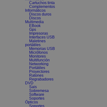
Cartuchos tinta
Complementos
Informáticos
Discos duros
Discos
Multimedia
EBook
Gps
Impresoras
Interfaces USB
Maletines
portátiles
Memorias USB
Micrófonos
Monitores
Multifunción
Networking
Portátiles
Proyectores
Ratones
Regrabadores
DVD
Sais
Sobremesa
Software
Soportes
Ópticos
Soportes