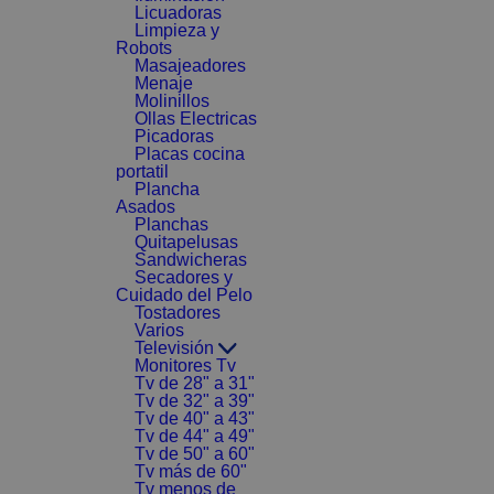
Licuadoras
Limpieza y
Robots
Masajeadores
Menaje
Molinillos
Ollas Electricas
Picadoras
Placas cocina
portatil
Plancha
Asados
Planchas
Quitapelusas
Sandwicheras
Secadores y
Cuidado del Pelo
Tostadores
Varios
Televisión
Monitores Tv
Tv de 28" a 31"
Tv de 32" a 39"
Tv de 40" a 43"
Tv de 44" a 49"
Tv de 50" a 60"
Tv más de 60"
Tv menos de