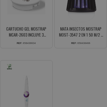
CARTUCHO GEL MOSTRAP
MATA INSECTOS MOSTRAP
MCAR-2603 INCLUYE 3
MOST-3547 2 EN 1 50 M/2 3
RECAMBIOS 30 DIAS
NIV. ILUMINACION
REF:
658438634
REF:
658438466
PROTECCION X CARTUCHO
RECARGABLE