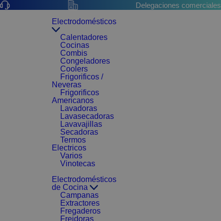
Delegaciones comerciales
Electrodomésticos
Calentadores
Cocinas
Combis
Congeladores
Coolers
Frigorificos /
Neveras
Frigorificos
Americanos
Lavadoras
Lavasecadoras
Lavavajillas
Secadoras
Termos
Electricos
Varios
Vinotecas
Electrodomésticos
de Cocina
Campanas
Extractores
Fregaderos
Freidoras