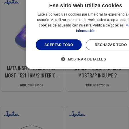
Ese sitio web utiliza cookies
Este sitio web usa cookies para mejorar la experiencia 
usuario. Al utilizar nuestro sitio web, usted acepta todas
cookies de acuerdo con nuestra Política de cookies.
M
información
ACEPTAR TODO
RECHAZAR TODO
MOSTRAR DETALLES
MATA INSECTOS MOSTRAP
ATRAPA MOSQUITOS MT8
MOST-1521 16M/2 INTERIOR
MOSTRAP INCLUYE 2
4 BOMB. ULTRAVIOLETAS
CARTUCHOS CMT8X3
REF:
658438309
REF:
037670010