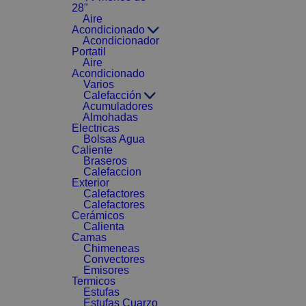
28"
Aire
Acondicionado
Acondicionador
Portatil
Aire
Acondicionado
Varios
Calefacción
Acumuladores
Almohadas
Electricas
Bolsas Agua
Caliente
Braseros
Calefaccion
Exterior
Calefactores
Calefactores
Cerámicos
Calienta
Camas
Chimeneas
Convectores
Emisores
Termicos
Estufas
Estufas Cuarzo