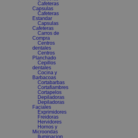
Cafeteras
Capsulas
Cafeteras
Estandar
Capsulas
Cafeteras
Carros de
Compra
Centros
dentales
Centros
Planchado
Cepillos
dentales
Cocina y
Barbacoas
Cortabarbas
Cortafiambres
Cortapelos
Depiladoras
Depiladoras
Faciales
Exprimidores
Freidoras
Hervidores
Hornos y
Microondas
Iluminacion