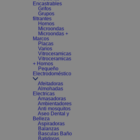
Encastrables
Grifos
Grupos
filtrantes
Hornos
Microondas
Microondas +
Marcos
Placas
Varios
Vitroceramicas
Vitroceramicas
+ Hornos
Pequeño
Electrodoméstico
Afeitadoras
Almohadas
Electricas
Amasadoras
Ambientadores
Anti mosquitos
Aseo Dental y
Belleza
Aspiradoras
Balanzas
Basculas Baño
Batidoras