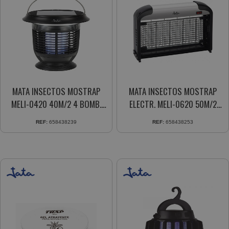
MATA INSECTOS MOSTRAP
MATA INSECTOS MOSTRAP
MELI-0420 40M/2 4 BOMB.
ELECTR. MELI-0620 50M/2
RECARGABLE
INTERIOR MANDO DISTANCIA
REF:
658438239
REF:
658438253
EXTERIOR/INTERIOR