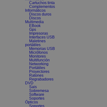
Cartuchos tinta
Complementos
Informáticos
Discos duros
Discos
Multimedia
EBook
Gps
Impresoras
Interfaces USB
Maletines
portátiles
Memorias USB
Micrófonos
Monitores
Multifunción
Networking
Portátiles
Proyectores
Ratones
Regrabadores
DVD
Sais
Sobremesa
Software
Soportes
Ópticos
Soportes