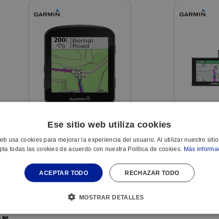
GPS BICICLETA GARMIN EDGE
GPS GARMIN 
Ese sitio web utiliza cookies
530 NEGRO 010-02060-01
TACTIL 5"
web usa cookies para mejorar la experiencia del usuario. Al utilizar nuestro siti
010-
pta todas las cookies de acuerdo con nuestra Política de cookies.
Más informa
REF:
375920717
REF:
ACEPTAR TODO
RECHAZAR TODO
MOSTRAR DETALLES
r