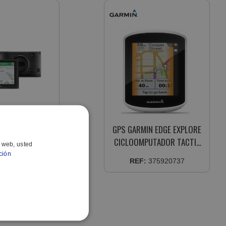
DRIVE 5 FULL EU
GPS GARMIN EDGE EXPLORE
 MAPAS EUROPA
CICLOOMPUTADOR TACTIL
o web, usted
01678-18
010-02029-10
ción
375921792
REF:
375920737