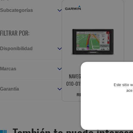
Subcategorías
FILTRAR POR:
Disponibilidad
Marcas
NAVEGADOR GPS GARMIN
010-01532-2H DRIVE 50 LM
Este sitio 
Garantía
SE 5"
ace
REF:
375915513
También te puede interesa