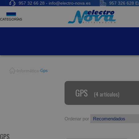
957 32 66 28 - info@electro-nova.es
957 326 628 Ex
CATEGORÍAS
Informática
Gps
GPS
(4 artículos)
Ordenar por
GPS