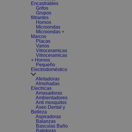
Encastrables
Grifos
Grupos
filtrantes
Hornos
Microondas
Microondas +
Marcos
Placas
Varios
Vitroceramicas
Vitroceramicas
+ Hornos
Pequeño
Electrodoméstico
Afeitadoras
Almohadas
Electricas
Amasadoras
Ambientadores
Anti mosquitos
Aseo Dental y
Belleza
Aspiradoras
Balanzas
Basculas Baño
Batidoras