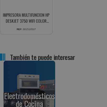
IMPRESORA MULTIFUNCION HP
DESKJET 3750 WIFI COLOR
8/5.5PPM 64MB USB BLANCO
REF:
301510537
También te puede interesar
Electrodomésticos
de Cocina