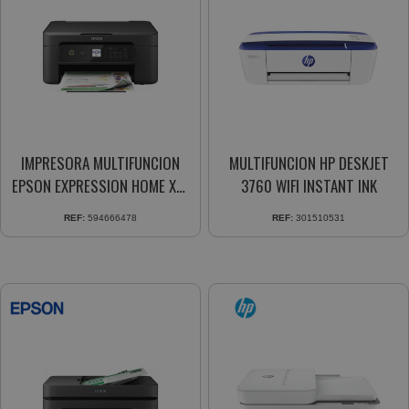
IMPRESORA MULTIFUNCION
MULTIFUNCION HP DESKJET
EPSON EXPRESSION HOME XP-
3760 WIFI INSTANT INK
3100 COL 33PPMM WIFI
REF:
594666478
REF:
301510531
NEGRO