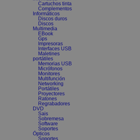
Cartuchos tinta
Complementos
Informáticos
Discos duros
Discos
Multimedia
EBook
Gps
Impresoras
Interfaces USB
Maletines
portátiles
Memorias USB
Micrófonos
Monitores
Multifunción
Networking
Portátiles
Proyectores
Ratones
Regrabadores
DVD
Sais
Sobremesa
Software
Soportes
Ópticos
Soportes