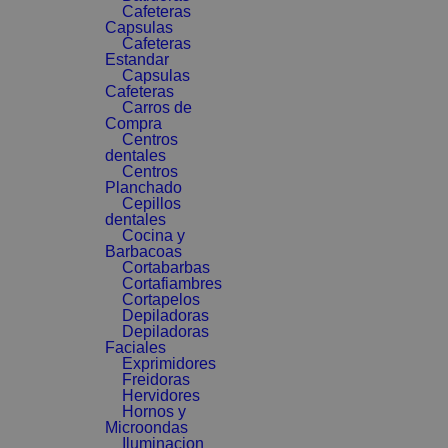
Cafeteras
Capsulas
Cafeteras
Estandar
Capsulas
Cafeteras
Carros de
Compra
Centros
dentales
Centros
Planchado
Cepillos
dentales
Cocina y
Barbacoas
Cortabarbas
Cortafiambres
Cortapelos
Depiladoras
Depiladoras
Faciales
Exprimidores
Freidoras
Hervidores
Hornos y
Microondas
Iluminacion