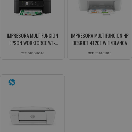
IMPRESORA MULTIFUNCION
IMPRESORA MULTIFUNCION HP
EPSON WORKFORCE WF-
DESKJET 4120E WIFI/BLANCA
2830DWF WIFI 10PPM NEGRO
REF:
594666516
REF:
516161815