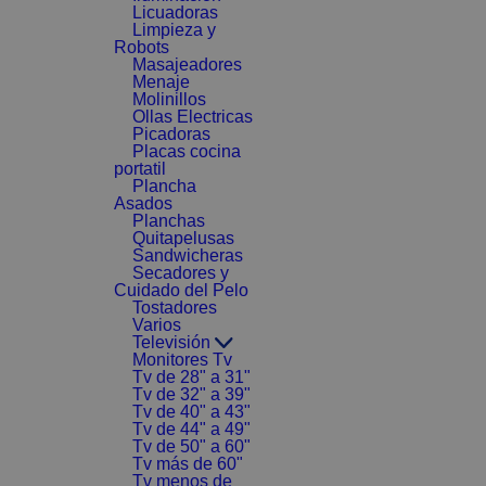
Licuadoras
Limpieza y
Robots
Masajeadores
Menaje
Molinillos
Ollas Electricas
Picadoras
Placas cocina
portatil
Plancha
Asados
Planchas
Quitapelusas
Sandwicheras
Secadores y
Cuidado del Pelo
Tostadores
Varios
Televisión
Monitores Tv
Tv de 28" a 31"
Tv de 32" a 39"
Tv de 40" a 43"
Tv de 44" a 49"
Tv de 50" a 60"
Tv más de 60"
Tv menos de