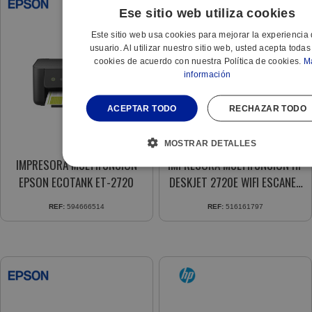
Ese sitio web utiliza cookies
Este sitio web usa cookies para mejorar la experiencia 
usuario. Al utilizar nuestro sitio web, usted acepta todas
cookies de acuerdo con nuestra Política de cookies.
M
información
ACEPTAR TODO
RECHAZAR TODO
MOSTRAR DETALLES
IMPRESORA MULTIFUNCION
IMPRESORA MULTIFUNCION HP
EPSON ECOTANK ET-2720
DESKJET 2720E WIFI ESCANER
COPIA
REF:
594666514
REF:
516161797