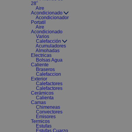
28"
Aire
Acondicionado
Acondicionador
Portatil
Aire
Acondicionado
Varios
Calefacción
Acumuladores
Almohadas
Electricas
Bolsas Agua
Caliente
Braseros
Calefaccion
Exterior
Calefactores
Calefactores
Cerámicos
Calienta
Camas
Chimeneas
Convectores
Emisores
Termicos
Estufas
Estufas Cuarzo