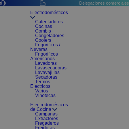
Delegaciones comerciales
Electrodomésticos
Calentadores
Cocinas
Combis
Congeladores
Coolers
Frigorificos /
Neveras
Frigorificos
Americanos
Lavadoras
Lavasecadoras
Lavavajillas
Secadoras
Termos
Electricos
Varios
Vinotecas
Electrodomésticos
de Cocina
Campanas
Extractores
Fregaderos
Freidoras