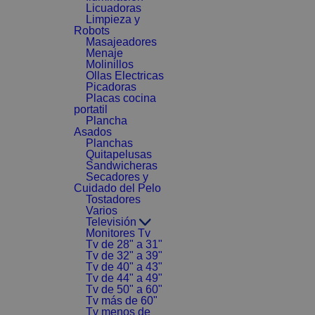
Licuadoras
Limpieza y
Robots
Masajeadores
Menaje
Molinillos
Ollas Electricas
Picadoras
Placas cocina
portatil
Plancha
Asados
Planchas
Quitapelusas
Sandwicheras
Secadores y
Cuidado del Pelo
Tostadores
Varios
Televisión
Monitores Tv
Tv de 28" a 31"
Tv de 32" a 39"
Tv de 40" a 43"
Tv de 44" a 49"
Tv de 50" a 60"
Tv más de 60"
Tv menos de