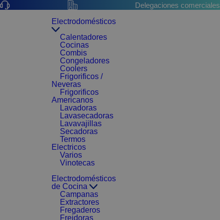
Delegaciones comerciales
Electrodomésticos
Calentadores
Cocinas
Combis
Congeladores
Coolers
Frigorificos /
Neveras
Frigorificos
Americanos
Lavadoras
Lavasecadoras
Lavavajillas
Secadoras
Termos
Electricos
Varios
Vinotecas
Electrodomésticos
de Cocina
Campanas
Extractores
Fregaderos
Freidoras