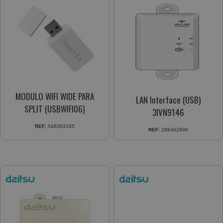
MODULO WIFI WIDE PARA
LAN Interface (USB)
SPLIT (USBWIFI06)
3IVN9146
REF:
548383165
REF:
288462996