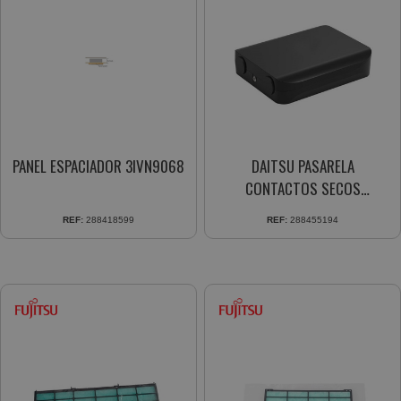
PANEL ESPACIADOR 3IVN9068
DAITSU PASARELA
CONTACTOS SECOS
ACCD_OC2 3NDA9043 120
REF:
288418599
REF:
288455194