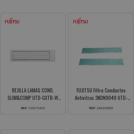
REJILLA LAMAS COND.
FUJITSU Filtro Conductos
SLIM&COMP UTD-GXTB-W
Antivitrus 3NDN9049 UTD-
3IVN9020
HFNC
REF:
516275405
REF:
288459889