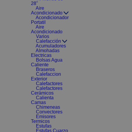
28"
Aire
Acondicionado
Acondicionador
Portatil
Aire
Acondicionado
Varios
Calefacción
Acumuladores
Almohadas
Electricas
Bolsas Agua
Caliente
Braseros
Calefaccion
Exterior
Calefactores
Calefactores
Cerámicos
Calienta
Camas
Chimeneas
Convectores
Emisores
Termicos
Estufas
Estufas Cuarzo