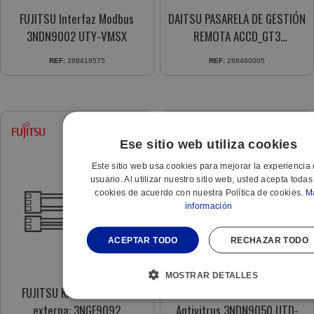
FUJITSU Interfaz Modbus
DAITSU PASARELA DE GESTIÓN
3NDN9002 UTY-VMSX
REMOTA ACCD_GT3
3NDA90012 260
REF:
288418575
REF:
288460005
Ese sitio web utiliza cookies
Este sitio web usa cookies para mejorar la experiencia 
usuario. Al utilizar nuestro sitio web, usted acepta todas
cookies de acuerdo con nuestra Política de cookies.
M
información
ACEPTAR TODO
RECHAZAR TODO
MOSTRAR DETALLES
FUJITSU Kit de conexión
FUJITSU Filtro Conductos
externa: 3NGF9092
Antivitrus 3NDN9050 UTD-