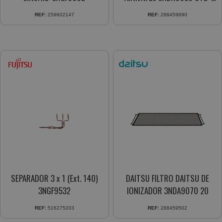
HFNB
REF:
259602147
REF:
288459890
SEPARADOR 3 x 1 (Ext. 140)
DAITSU FILTRO DAITSU DE
3NGF9532
IONIZADOR 3NDA9070 20
REF:
516275203
REF:
288459502