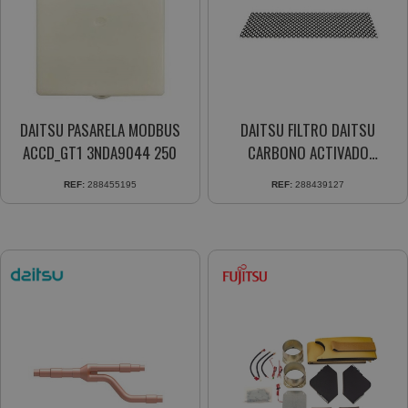
DAITSU PASARELA MODBUS
DAITSU FILTRO DAITSU
ACCD_GT1 3NDA9044 250
CARBONO ACTIVADO
3NDA9016 20
REF:
288455195
REF:
288439127