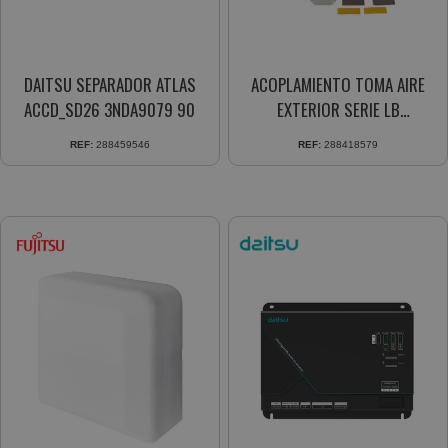
DAITSU SEPARADOR ATLAS
ACOPLAMIENTO TOMA AIRE
ACCD_SD26 3NDA9079 90
EXTERIOR SERIE LB
3NDN9006
REF:
288459546
REF:
288418579