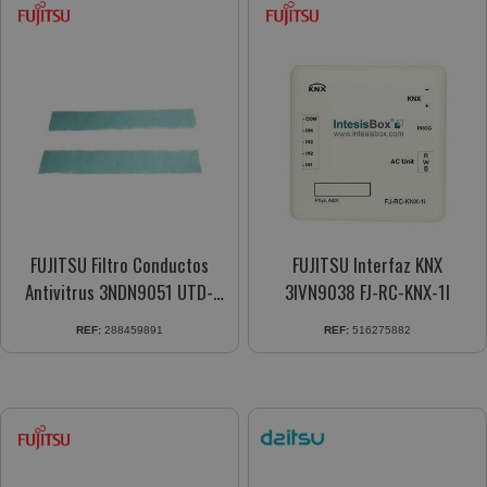
FUJITSU Filtro Conductos
FUJITSU Interfaz KNX
Antivitrus 3NDN9051 UTD-
3IVN9038 FJ-RC-KNX-1I
HFNA
REF:
288459891
REF:
516275882