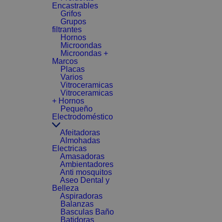
Encastrables
Grifos
Grupos
filtrantes
Hornos
Microondas
Microondas +
Marcos
Placas
Varios
Vitroceramicas
Vitroceramicas
+ Hornos
Pequeño
Electrodoméstico
Afeitadoras
Almohadas
Electricas
Amasadoras
Ambientadores
Anti mosquitos
Aseo Dental y
Belleza
Aspiradoras
Balanzas
Basculas Baño
Batidoras