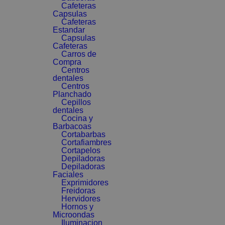
Cafeteras
Capsulas
Cafeteras
Estandar
Capsulas
Cafeteras
Carros de
Compra
Centros
dentales
Centros
Planchado
Cepillos
dentales
Cocina y
Barbacoas
Cortabarbas
Cortafiambres
Cortapelos
Depiladoras
Depiladoras
Faciales
Exprimidores
Freidoras
Hervidores
Hornos y
Microondas
Iluminacion