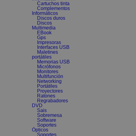
Cartuchos tinta
Complementos
Informáticos
Discos duros
Discos
Multimedia
EBook
Gps
Impresoras
Interfaces USB
Maletines
portátiles
Memorias USB
Micrófonos
Monitores
Multifunción
Networking
Portátiles
Proyectores
Ratones
Regrabadores
DVD
Sais
Sobremesa
Software
Soportes
Ópticos
Soportes