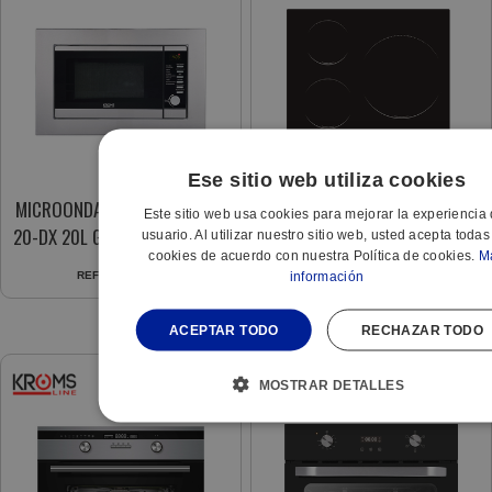
Ese sitio web utiliza cookies
MICROONDAS + MARCO KMM-
VITRO KVI-3FI-B3 BISEL 3F IND
Este sitio web usa cookies para mejorar la experiencia 
20-DX 20L GRILL INOX DIGITAL
6500W Z.30CM TC
usuario. Al utilizar nuestro sitio web, usted acepta todas
cookies de acuerdo con nuestra Política de cookies.
M
información
REF:
702139938
REF:
702139931
ACEPTAR TODO
RECHAZAR TODO
MOSTRAR DETALLES