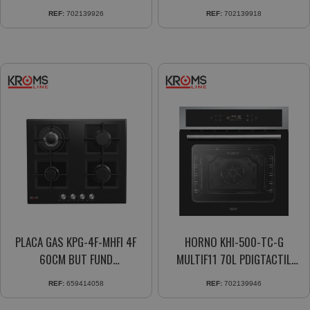
CRBLANCO
REF:
702139926
REF:
702139918
PLACA GAS KPG-4F-MHFI 4F
HORNO KHI-500-TC-G
60CM BUT FUND
MULTIF11 70L PDIGTACTIL
OPC.NATURAL
GUIA INOX BK
REF:
659414058
REF:
702139946