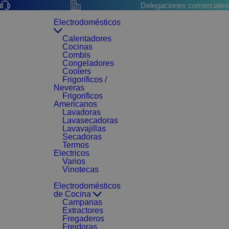
Delegaciones comerciales
Electrodomésticos
Calentadores
Cocinas
Combis
Congeladores
Coolers
Frigorificos /
Neveras
Frigorificos
Americanos
Lavadoras
Lavasecadoras
Lavavajillas
Secadoras
Termos
Electricos
Varios
Vinotecas
Electrodomésticos
de Cocina
Campanas
Extractores
Fregaderos
Freidoras