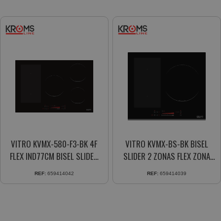
VITRO KVMX-580-F3-BK 4F
VITRO KVMX-BS-BK BISEL
FLEX IND77CM BISEL SLIDER
SLIDER 2 ZONAS FLEX ZONA
B1.1
28CM NEGRA
REF:
659414042
REF:
659414039