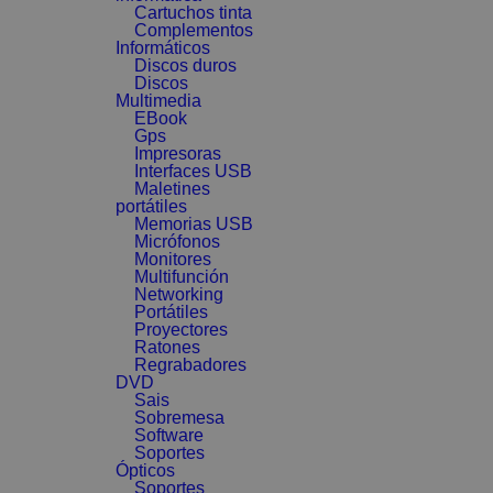
Cartuchos tinta
Complementos
Informáticos
Discos duros
Discos
Multimedia
EBook
Gps
Impresoras
Interfaces USB
Maletines
portátiles
Memorias USB
Micrófonos
Monitores
Multifunción
Networking
Portátiles
Proyectores
Ratones
Regrabadores
DVD
Sais
Sobremesa
Software
Soportes
Ópticos
Soportes