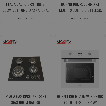
PLACA GAS KPG-2F-HNE 2F
HORNO KHM-900-D-IX-G
30CM BUT FUND OPC.NATURAL
MULTIF9 70L PDIG GTELESC
INOX
REF:
659414057
REF:
659414045
PLACA GAS KPCG-4F-CR 4F
HORNO KHCR-205-W-S 5FUNC
CGAS 60CM NAT BUT
70L GTELESC DISPLAY