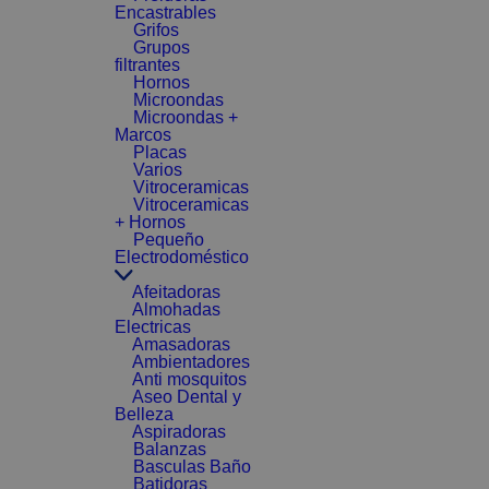
Encastrables
Grifos
Grupos
filtrantes
Hornos
Microondas
Microondas +
Marcos
Placas
Varios
Vitroceramicas
Vitroceramicas
+ Hornos
Pequeño
Electrodoméstico
Afeitadoras
Almohadas
Electricas
Amasadoras
Ambientadores
Anti mosquitos
Aseo Dental y
Belleza
Aspiradoras
Balanzas
Basculas Baño
Batidoras