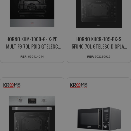
HORNO KHM-1000-G-IX-PD
HORNO KHCR-105-BK-S
MULTIF9 70L PDIG GTELESC
5FUNC 70L GTELESC DISPLAY
INOX
CRNEGRO
REF:
659414044
REF:
702139916