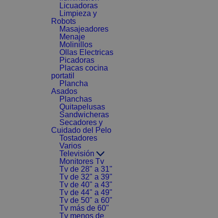
Licuadoras
Limpieza y
Robots
Masajeadores
Menaje
Molinillos
Ollas Electricas
Picadoras
Placas cocina
portatil
Plancha
Asados
Planchas
Quitapelusas
Sandwicheras
Secadores y
Cuidado del Pelo
Tostadores
Varios
Televisión
Monitores Tv
Tv de 28" a 31"
Tv de 32" a 39"
Tv de 40" a 43"
Tv de 44" a 49"
Tv de 50" a 60"
Tv más de 60"
Tv menos de