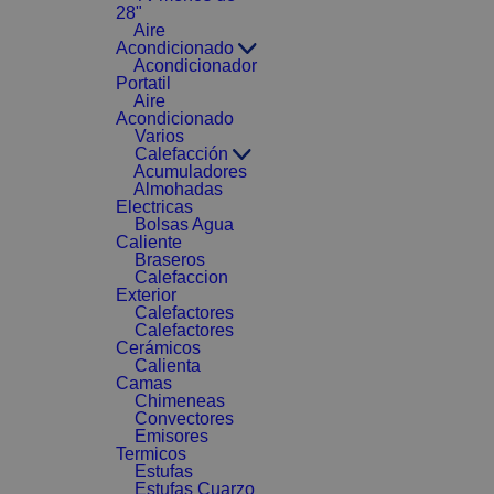
28"
Aire
Acondicionado
Acondicionador
Portatil
Aire
Acondicionado
Varios
Calefacción
Acumuladores
Almohadas
Electricas
Bolsas Agua
Caliente
Braseros
Calefaccion
Exterior
Calefactores
Calefactores
Cerámicos
Calienta
Camas
Chimeneas
Convectores
Emisores
Termicos
Estufas
Estufas Cuarzo