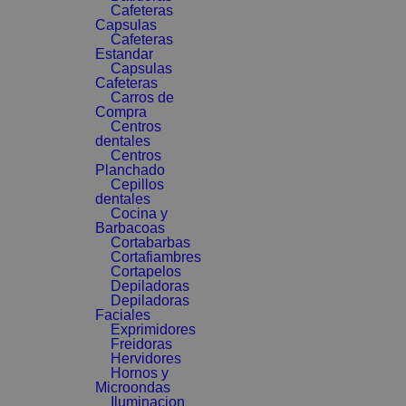
Cafeteras
Capsulas
Cafeteras
Estandar
Capsulas
Cafeteras
Carros de
Compra
Centros
dentales
Centros
Planchado
Cepillos
dentales
Cocina y
Barbacoas
Cortabarbas
Cortafiambres
Cortapelos
Depiladoras
Depiladoras
Faciales
Exprimidores
Freidoras
Hervidores
Hornos y
Microondas
Iluminacion