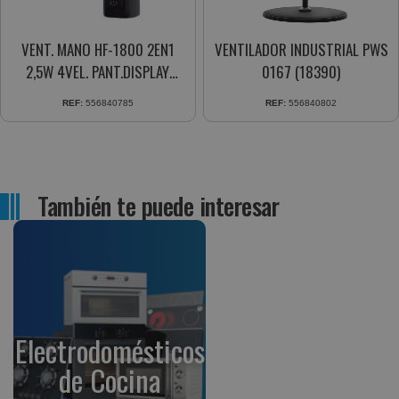
VENT. MANO HF-1800 2EN1
VENTILADOR INDUSTRIAL PWS
2,5W 4VEL. PANT.DISPLAY
0167 (18390)
CONEXION USB-C
REF:
556840785
REF:
556840802
También te puede interesar
Electrodomésticos
de Cocina