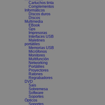
Cartuchos tinta
Complementos
Informáticos
Discos duros
Discos
Multimedia
EBook
Gps
Impresoras
Interfaces USB
Maletines
portátiles
Memorias USB
Micrófonos
Monitores
Multifunción
Networking
Portátiles
Proyectores
Ratones
Regrabadores
DVD
Sais
Sobremesa
Software
Soportes
Ópticos
Soportes