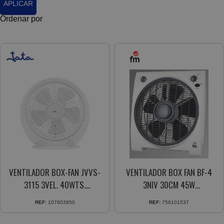
APLICAR
Ordenar por
VENTILADOR BOX-FAN JVVS-
VENTILADOR BOX FAN BF-4
3115 3VEL. 40WTS.
3NIV 30CM 45W
TEMPORIZADOR 120 MIN.
TEMPORIZADOR
REF:
107803950
REF:
756101537
BAJO CONSUMO