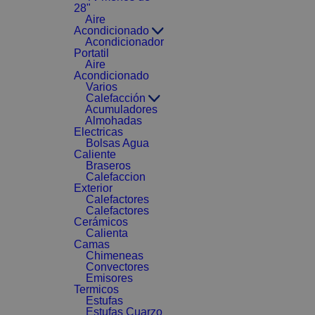
28"
Aire
Acondicionado
Acondicionador
Portatil
Aire
Acondicionado
Varios
Calefacción
Acumuladores
Almohadas
Electricas
Bolsas Agua
Caliente
Braseros
Calefaccion
Exterior
Calefactores
Calefactores
Cerámicos
Calienta
Camas
Chimeneas
Convectores
Emisores
Termicos
Estufas
Estufas Cuarzo