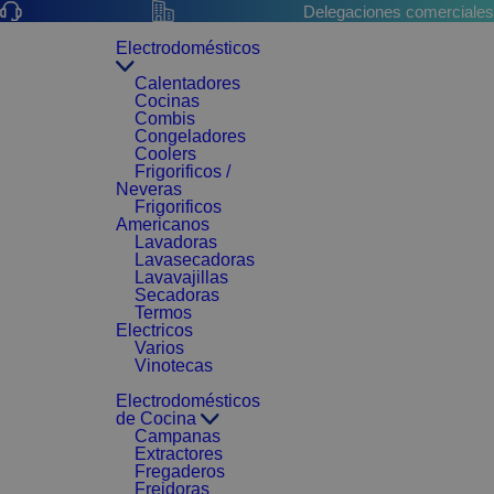
Delegaciones comerciales
Electrodomésticos
Calentadores
Cocinas
Combis
Congeladores
Coolers
Frigorificos /
Neveras
Frigorificos
Americanos
Lavadoras
Lavasecadoras
Lavavajillas
Secadoras
Termos
Electricos
Varios
Vinotecas
Electrodomésticos
de Cocina
Campanas
Extractores
Fregaderos
Freidoras