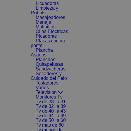
Licuadoras
Limpieza y
Robots
Masajeadores
Menaje
Molinillos
Ollas Electricas
Picadoras
Placas cocina
portatil
Plancha
Asados
Planchas
Quitapelusas
Sandwicheras
Secadores y
Cuidado del Pelo
Tostadores
Varios
Televisión
Monitores Tv
Tv de 28" a 31"
Tv de 32" a 39"
Tv de 40" a 43"
Tv de 44" a 49"
Tv de 50" a 60"
Tv más de 60"
Tv menos de