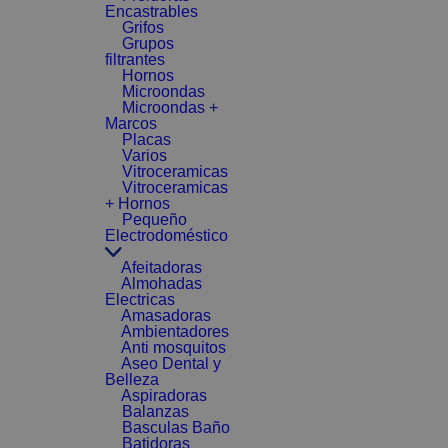
Encastrables
Grifos
Grupos
filtrantes
Hornos
Microondas
Microondas +
Marcos
Placas
Varios
Vitroceramicas
Vitroceramicas
+ Hornos
Pequeño
Electrodoméstico
Afeitadoras
Almohadas
Electricas
Amasadoras
Ambientadores
Anti mosquitos
Aseo Dental y
Belleza
Aspiradoras
Balanzas
Basculas Baño
Batidoras