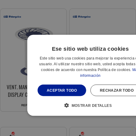
Ese sitio web utiliza cookies
Este sitio web usa cookies para mejorar la experiencia 
usuario. Al utilizar nuestro sitio web, usted acepta todas
cookies de acuerdo con nuestra Política de cookies.
M
información
VENT. MANO HF-2200 3VEL.
VENT. BOXFAN BF-0138 30CM
ACEPTAR TODO
RECHAZAR TODO
DISPLAY CONEXION USB-C
3VEL 6 ASPAS 40W TE
BATERIA LITIO
MOSTRAR DETALLES
REF:
556840635
REF:
604453959