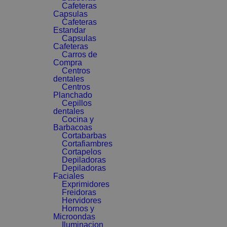
Cafeteras
Capsulas
Cafeteras
Estandar
Capsulas
Cafeteras
Carros de
Compra
Centros
dentales
Centros
Planchado
Cepillos
dentales
Cocina y
Barbacoas
Cortabarbas
Cortafiambres
Cortapelos
Depiladoras
Depiladoras
Faciales
Exprimidores
Freidoras
Hervidores
Hornos y
Microondas
Iluminacion