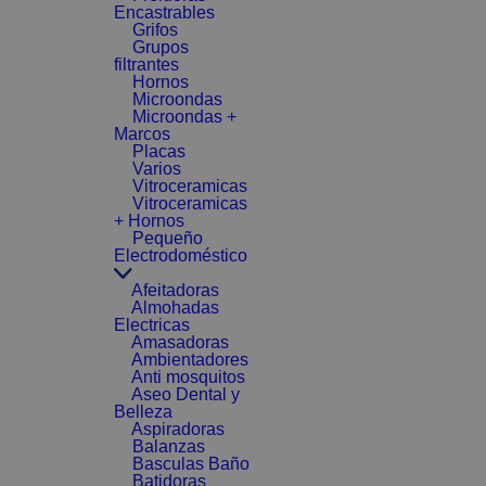
Encastrables
Grifos
Grupos
filtrantes
Hornos
Microondas
Microondas +
Marcos
Placas
Varios
Vitroceramicas
Vitroceramicas
+ Hornos
Pequeño
Electrodoméstico
Afeitadoras
Almohadas
Electricas
Amasadoras
Ambientadores
Anti mosquitos
Aseo Dental y
Belleza
Aspiradoras
Balanzas
Basculas Baño
Batidoras