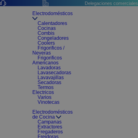
Delegaciones comerciales
Electrodomésticos
Calentadores
Cocinas
Combis
Congeladores
Coolers
Frigorificos /
Neveras
Frigorificos
Americanos
Lavadoras
Lavasecadoras
Lavavajillas
Secadoras
Termos
Electricos
Varios
Vinotecas
Electrodomésticos
de Cocina
Campanas
Extractores
Fregaderos
Freidoras