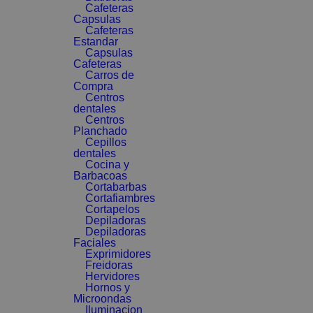
Cafeteras
Capsulas
Cafeteras
Estandar
Capsulas
Cafeteras
Carros de
Compra
Centros
dentales
Centros
Planchado
Cepillos
dentales
Cocina y
Barbacoas
Cortabarbas
Cortafiambres
Cortapelos
Depiladoras
Depiladoras
Faciales
Exprimidores
Freidoras
Hervidores
Hornos y
Microondas
Iluminacion