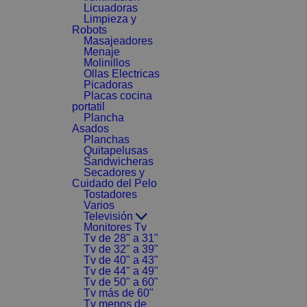
Licuadoras
Limpieza y
Robots
Masajeadores
Menaje
Molinillos
Ollas Electricas
Picadoras
Placas cocina
portatil
Plancha
Asados
Planchas
Quitapelusas
Sandwicheras
Secadores y
Cuidado del Pelo
Tostadores
Varios
Televisión
Monitores Tv
Tv de 28" a 31"
Tv de 32" a 39"
Tv de 40" a 43"
Tv de 44" a 49"
Tv de 50" a 60"
Tv más de 60"
Tv menos de