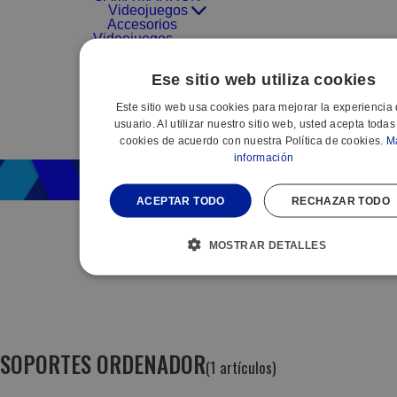
Videojuegos
Accesorios
Videojuegos
Consolas
Videojuegos
Ese sitio web utiliza cookies
Videojuegos
Este sitio web usa cookies para mejorar la experiencia 
PROMOCIONES
usuario. Al utilizar nuestro sitio web, usted acepta todas
PACK
cookies de acuerdo con nuestra Política de cookies.
M
PEQUEÑO
información
ACEPTAR TODO
RECHAZAR TODO
MOSTRAR DETALLES
SOPORTES ORDENADOR
(1 artículos)