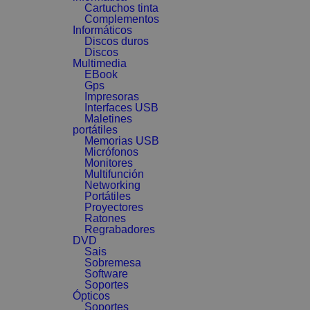
Cartuchos tinta
Complementos
Informáticos
Discos duros
Discos
Multimedia
EBook
Gps
Impresoras
Interfaces USB
Maletines
portátiles
Memorias USB
Micrófonos
Monitores
Multifunción
Networking
Portátiles
Proyectores
Ratones
Regrabadores
DVD
Sais
Sobremesa
Software
Soportes
Ópticos
Soportes