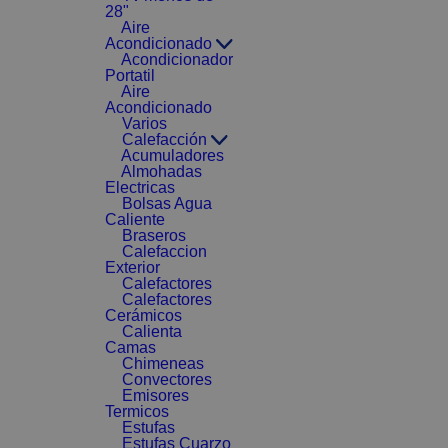
28"
Aire
Acondicionado
Acondicionador
Portatil
Aire
Acondicionado
Varios
Calefacción
Acumuladores
Almohadas
Electricas
Bolsas Agua
Caliente
Braseros
Calefaccion
Exterior
Calefactores
Calefactores
Cerámicos
Calienta
Camas
Chimeneas
Convectores
Emisores
Termicos
Estufas
Estufas Cuarzo