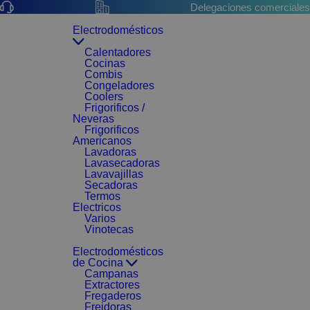
Delegaciones comerciales
Electrodomésticos
Calentadores
Cocinas
Combis
Congeladores
Coolers
Frigorificos /
Neveras
Frigorificos
Americanos
Lavadoras
Lavasecadoras
Lavavajillas
Secadoras
Termos
Electricos
Varios
Vinotecas
Electrodomésticos
de Cocina
Campanas
Extractores
Fregaderos
Freidoras