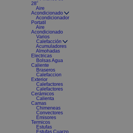
28"
Aire
Acondicionado
Acondicionador
Portatil
Aire
Acondicionado
Varios
Calefacción
Acumuladores
Almohadas
Electricas
Bolsas Agua
Caliente
Braseros
Calefaccion
Exterior
Calefactores
Calefactores
Cerámicos
Calienta
Camas
Chimeneas
Convectores
Emisores
Termicos
Estufas
Estufas Cuarzo