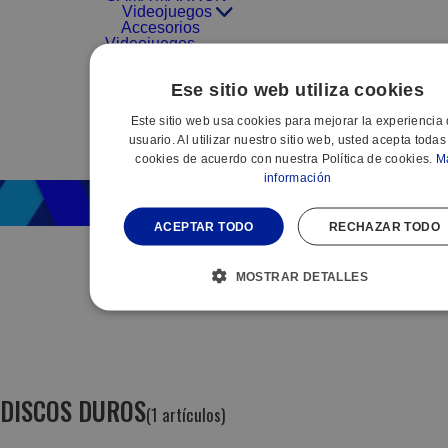
Videojuegos
Accesorios
Videojuegos
Consolas
Videojuegos
Ese sitio web utiliza cookies
Videojuegos
Este sitio web usa cookies para mejorar la experiencia 
PROMOCIONES
usuario. Al utilizar nuestro sitio web, usted acepta todas
PACK
cookies de acuerdo con nuestra Política de cookies.
M
PEQUEÑO
información
ACEPTAR TODO
RECHAZAR TODO
MOSTRAR DETALLES
DISCOS DUROS
(1 artículos)