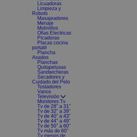
Licuadoras
Limpieza y
Robots
Masajeadores
Menaje
Molinillos
Ollas Electricas
Picadoras
Placas cocina
portatil
Plancha
Asados
Planchas
Quitapelusas
Sandwicheras
Secadores y
Cuidado del Pelo
Tostadores
Varios
Televisión
Monitores Tv
Tv de 28" a 31"
Tv de 32" a 39"
Tv de 40" a 43"
Tv de 44" a 49"
Tv de 50" a 60"
Tv más de 60"
Tv menos de