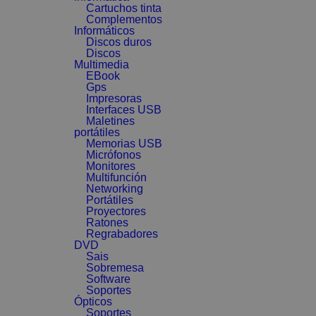
Cartuchos tinta
Complementos
Informáticos
Discos duros
Discos
Multimedia
EBook
Gps
Impresoras
Interfaces USB
Maletines
portátiles
Memorias USB
Micrófonos
Monitores
Multifunción
Networking
Portátiles
Proyectores
Ratones
Regrabadores
DVD
Sais
Sobremesa
Software
Soportes
Ópticos
Soportes