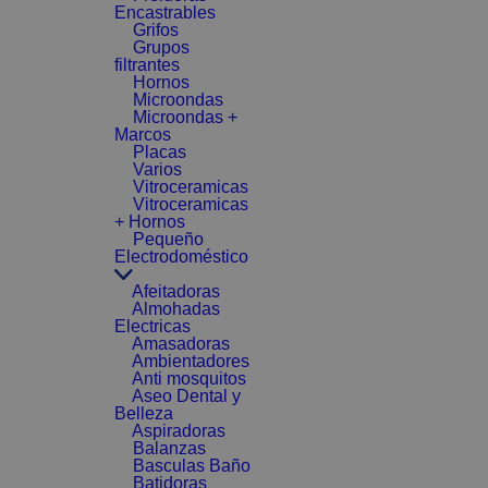
Encastrables
Grifos
Grupos
filtrantes
Hornos
Microondas
Microondas +
Marcos
Placas
Varios
Vitroceramicas
Vitroceramicas
+ Hornos
Pequeño
Electrodoméstico
Afeitadoras
Almohadas
Electricas
Amasadoras
Ambientadores
Anti mosquitos
Aseo Dental y
Belleza
Aspiradoras
Balanzas
Basculas Baño
Batidoras