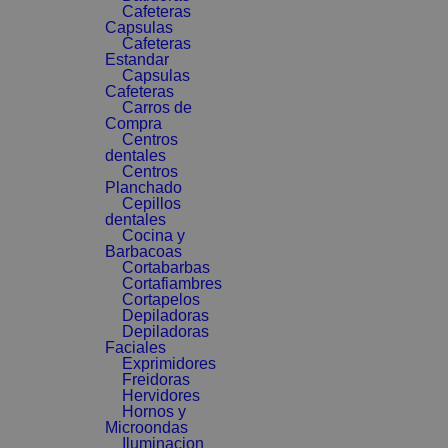
Cafeteras
Capsulas
Cafeteras
Estandar
Capsulas
Cafeteras
Carros de
Compra
Centros
dentales
Centros
Planchado
Cepillos
dentales
Cocina y
Barbacoas
Cortabarbas
Cortafiambres
Cortapelos
Depiladoras
Depiladoras
Faciales
Exprimidores
Freidoras
Hervidores
Hornos y
Microondas
Iluminacion