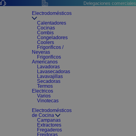
Delegaciones comerciales
Electrodomésticos
Calentadores
Cocinas
Combis
Congeladores
Coolers
Frigorificos /
Neveras
Frigorificos
Americanos
Lavadoras
Lavasecadoras
Lavavajillas
Secadoras
Termos
Electricos
Varios
Vinotecas
Electrodomésticos
de Cocina
Campanas
Extractores
Fregaderos
Freidoras