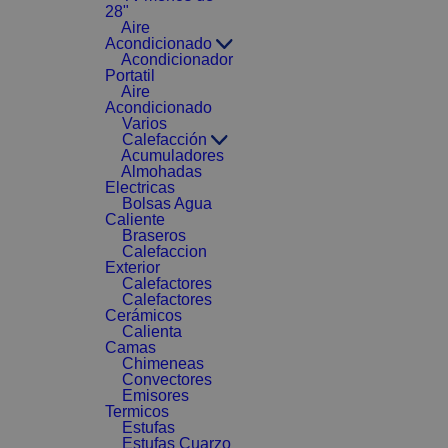
28"
Aire
Acondicionado
Acondicionador
Portatil
Aire
Acondicionado
Varios
Calefacción
Acumuladores
Almohadas
Electricas
Bolsas Agua
Caliente
Braseros
Calefaccion
Exterior
Calefactores
Calefactores
Cerámicos
Calienta
Camas
Chimeneas
Convectores
Emisores
Termicos
Estufas
Estufas Cuarzo