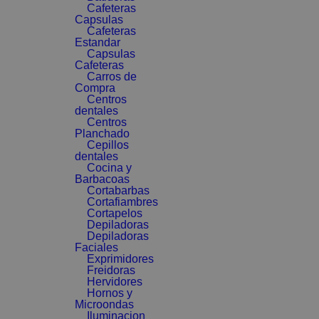
Cafeteras
Capsulas
Cafeteras
Estandar
Capsulas
Cafeteras
Carros de
Compra
Centros
dentales
Centros
Planchado
Cepillos
dentales
Cocina y
Barbacoas
Cortabarbas
Cortafiambres
Cortapelos
Depiladoras
Depiladoras
Faciales
Exprimidores
Freidoras
Hervidores
Hornos y
Microondas
Iluminacion