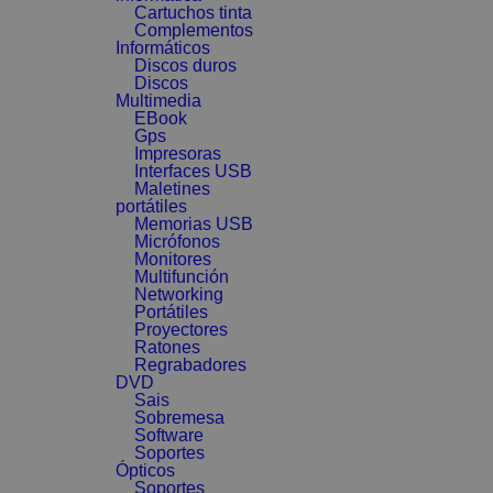
Cartuchos tinta
Complementos
Informáticos
Discos duros
Discos
Multimedia
EBook
Gps
Impresoras
Interfaces USB
Maletines
portátiles
Memorias USB
Micrófonos
Monitores
Multifunción
Networking
Portátiles
Proyectores
Ratones
Regrabadores
DVD
Sais
Sobremesa
Software
Soportes
Ópticos
Soportes