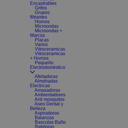
Encastrables
Grifos
Grupos
filtrantes
Hornos
Microondas
Microondas +
Marcos
Placas
Varios
Vitroceramicas
Vitroceramicas
+ Hornos
Pequeño
Electrodoméstico
Afeitadoras
Almohadas
Electricas
Amasadoras
Ambientadores
Anti mosquitos
Aseo Dental y
Belleza
Aspiradoras
Balanzas
Basculas Baño
Batidoras