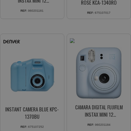
INSTAX MINI 12
ROSE KCA-1340RO
+FILM+PORTAFOTO WHITE
REF:
960201181
REF:
675107017
CAMARA DIGITAL FUJIFILM
INSTANT CAMERA BLUE KPC-
INSTAX MINI 12
1370BU
+FILM+PORTAFOTO BLUE
REF:
960201184
REF:
675107252