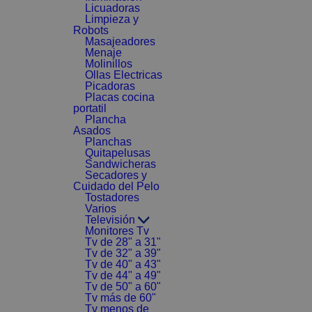
Licuadoras
Limpieza y
Robots
Masajeadores
Menaje
Molinillos
Ollas Electricas
Picadoras
Placas cocina
portatil
Plancha
Asados
Planchas
Quitapelusas
Sandwicheras
Secadores y
Cuidado del Pelo
Tostadores
Varios
Televisión
Monitores Tv
Tv de 28" a 31"
Tv de 32" a 39"
Tv de 40" a 43"
Tv de 44" a 49"
Tv de 50" a 60"
Tv más de 60"
Tv menos de