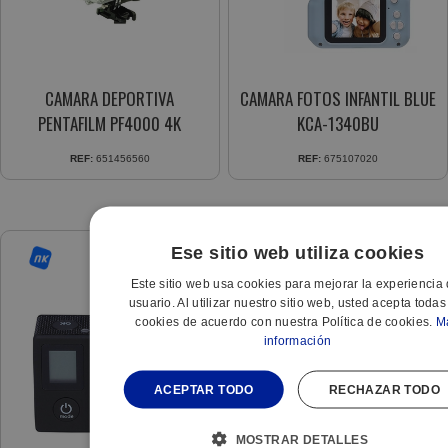
CAMARA DEPORTIVA
CAMARA FOTOS INFANTIL BLUE
PENTAFILM PF4000 4K
KCA-1340BU
REF:
651456560
REF:
675107020
Ese sitio web utiliza cookies
Este sitio web usa cookies para mejorar la experiencia 
usuario. Al utilizar nuestro sitio web, usted acepta todas
cookies de acuerdo con nuestra Política de cookies.
M
información
ACEPTAR TODO
RECHAZAR TODO
MOSTRAR DETALLES