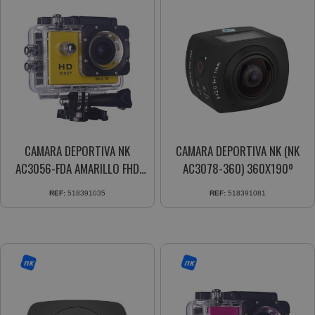
CAMARA DEPORTIVA NK
CAMARA DEPORTIVA NK (NK
AC3056-FDA AMARILLO FHD
AC3078-360) 360X190º
1080P 12MP QUALITY WATER
REF:
518391035
REF:
518391081
RISITANT