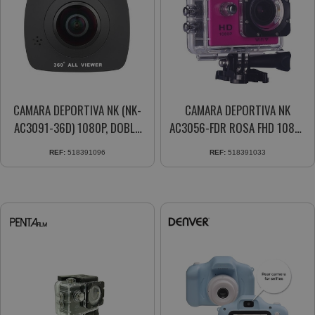
CAMARA DEPORTIVA NK (NK-
CAMARA DEPORTIVA NK
AC3091-36D) 1080P, DOBLE
AC3056-FDR ROSA FHD 1080P
OPTICA, VIDEO ENVOL
12MP QUALITY WATER
REF:
518391096
REF:
518391033
RISITANT