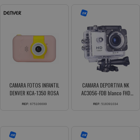
CAMARA FOTOS INFANTIL
CAMARA DEPORTIVA NK
DENVER KCA-1350 ROSA
AC3056-FDB blanco FHD
1080P 12MP QUALITY WATER
REF:
675106699
REF:
518391034
RISITANT