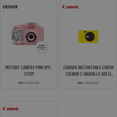
INSTANT CAMERA PINK KPC-
CAMARA INSTANTANEA CANON
1370P
ZOEMINI C AMARILLO ABEJA
3884C006
REF:
675107249
REF:
929214841