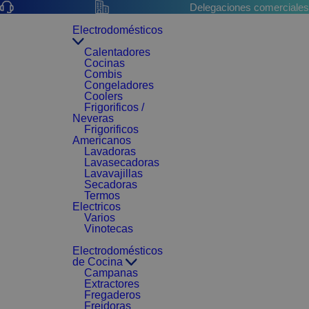
Delegaciones comerciales
Electrodomésticos
Calentadores
Cocinas
Combis
Congeladores
Coolers
Frigorificos /
Neveras
Frigorificos
Americanos
Lavadoras
Lavasecadoras
Lavavajillas
Secadoras
Termos
Electricos
Varios
Vinotecas
Electrodomésticos
de Cocina
Campanas
Extractores
Fregaderos
Freidoras