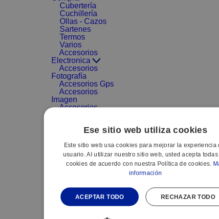
Cubertería
Cuchillería
Ollas - Cazos
Sartenes
Termos
Varios
Accesorios
Electronica
Accesorios
Fotografía
Accesorios Gps
Accesorios
Imagen
Accesorios
MP3-MP4
Accesorios
Ese sitio web utiliza cookies
sonido
Adaptadores
Este sitio web usa cookies para mejorar la experiencia 
Archivadores
CD/DVD
usuario. Al utilizar nuestro sitio web, usted acepta todas
Audio portátil
cookies de acuerdo con nuestra Política de cookies.
M
Cables
información
Electrónica
Complementos
Reproductores
ACEPTAR TODO
RECHAZAR TODO
DVD
VARIOS - ACC.
GAMA MARRON