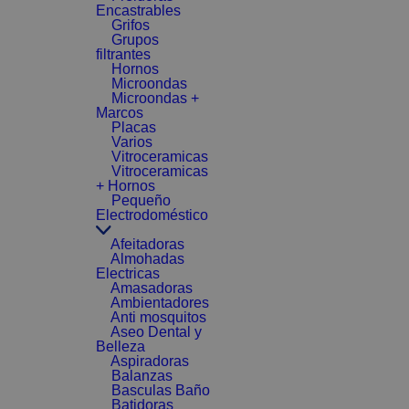
Encastrables
Grifos
Grupos
filtrantes
Hornos
Microondas
Microondas +
Marcos
Placas
Varios
Vitroceramicas
Vitroceramicas
+ Hornos
Pequeño
Electrodoméstico
Afeitadoras
Almohadas
Electricas
Amasadoras
Ambientadores
Anti mosquitos
Aseo Dental y
Belleza
Aspiradoras
Balanzas
Basculas Baño
Batidoras