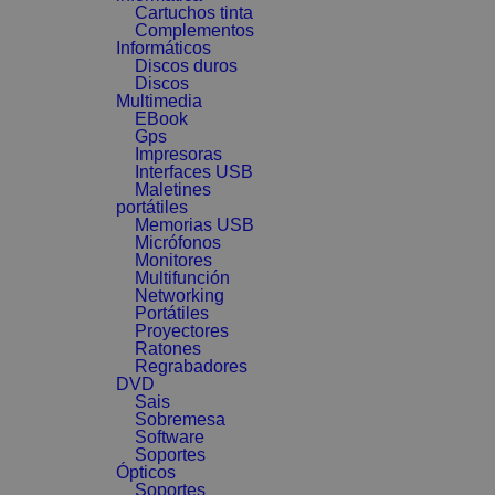
Cartuchos tinta
Complementos
Informáticos
Discos duros
Discos
Multimedia
EBook
Gps
Impresoras
Interfaces USB
Maletines
portátiles
Memorias USB
Micrófonos
Monitores
Multifunción
Networking
Portátiles
Proyectores
Ratones
Regrabadores
DVD
Sais
Sobremesa
Software
Soportes
Ópticos
Soportes