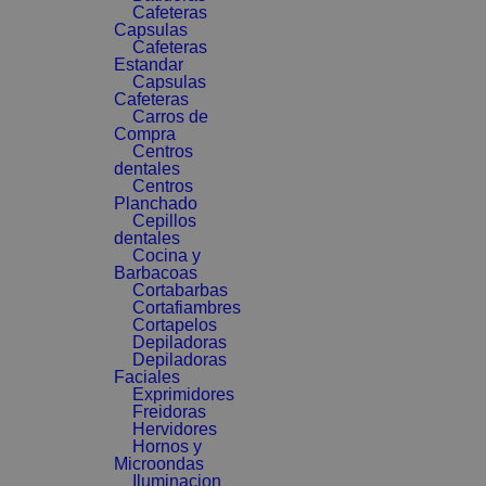
Cafeteras
Capsulas
Cafeteras
Estandar
Capsulas
Cafeteras
Carros de
Compra
Centros
dentales
Centros
Planchado
Cepillos
dentales
Cocina y
Barbacoas
Cortabarbas
Cortafiambres
Cortapelos
Depiladoras
Depiladoras
Faciales
Exprimidores
Freidoras
Hervidores
Hornos y
Microondas
Iluminacion