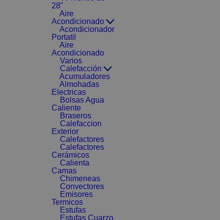
28"
Aire
Acondicionado
Acondicionador
Portatil
Aire
Acondicionado
Varios
Calefacción
Acumuladores
Almohadas
Electricas
Bolsas Agua
Caliente
Braseros
Calefaccion
Exterior
Calefactores
Calefactores
Cerámicos
Calienta
Camas
Chimeneas
Convectores
Emisores
Termicos
Estufas
Estufas Cuarzo