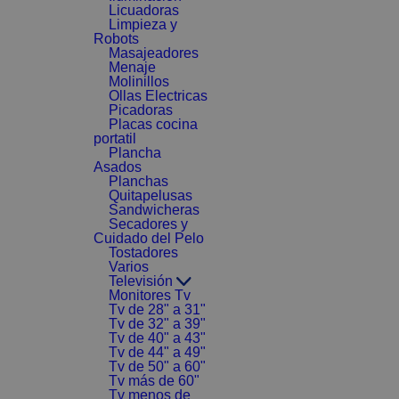
Licuadoras
Limpieza y
Robots
Masajeadores
Menaje
Molinillos
Ollas Electricas
Picadoras
Placas cocina
portatil
Plancha
Asados
Planchas
Quitapelusas
Sandwicheras
Secadores y
Cuidado del Pelo
Tostadores
Varios
Televisión
Monitores Tv
Tv de 28" a 31"
Tv de 32" a 39"
Tv de 40" a 43"
Tv de 44" a 49"
Tv de 50" a 60"
Tv más de 60"
Tv menos de