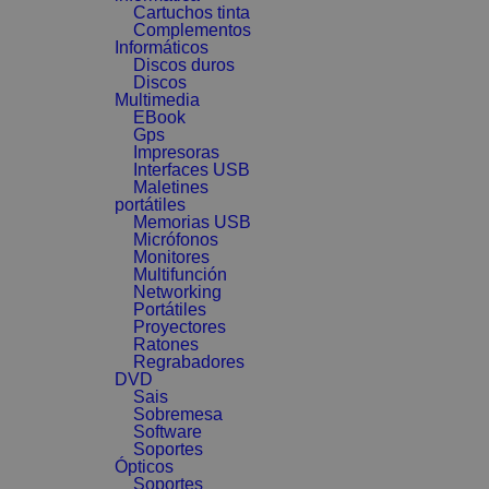
Cartuchos tinta
Complementos
Informáticos
Discos duros
Discos
Multimedia
EBook
Gps
Impresoras
Interfaces USB
Maletines
portátiles
Memorias USB
Micrófonos
Monitores
Multifunción
Networking
Portátiles
Proyectores
Ratones
Regrabadores
DVD
Sais
Sobremesa
Software
Soportes
Ópticos
Soportes