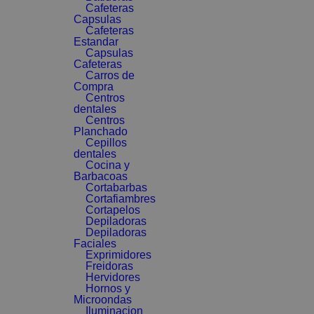
Cafeteras
Capsulas
Cafeteras
Estandar
Capsulas
Cafeteras
Carros de
Compra
Centros
dentales
Centros
Planchado
Cepillos
dentales
Cocina y
Barbacoas
Cortabarbas
Cortafiambres
Cortapelos
Depiladoras
Depiladoras
Faciales
Exprimidores
Freidoras
Hervidores
Hornos y
Microondas
Iluminacion