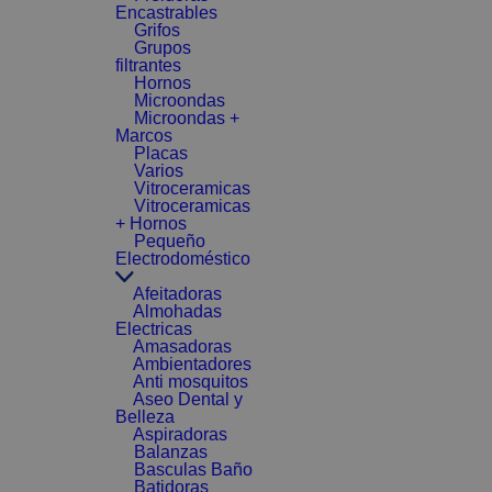
Encastrables
Grifos
Grupos
filtrantes
Hornos
Microondas
Microondas +
Marcos
Placas
Varios
Vitroceramicas
Vitroceramicas
+ Hornos
Pequeño
Electrodoméstico
Afeitadoras
Almohadas
Electricas
Amasadoras
Ambientadores
Anti mosquitos
Aseo Dental y
Belleza
Aspiradoras
Balanzas
Basculas Baño
Batidoras