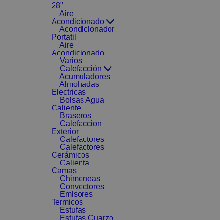
28"
Aire
Acondicionado
Acondicionador
Portatil
Aire
Acondicionado
Varios
Calefacción
Acumuladores
Almohadas
Electricas
Bolsas Agua
Caliente
Braseros
Calefaccion
Exterior
Calefactores
Calefactores
Cerámicos
Calienta
Camas
Chimeneas
Convectores
Emisores
Termicos
Estufas
Estufas Cuarzo