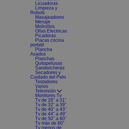
Licuadoras
Limpieza y
Robots
Masajeadores
Menaje
Molinillos
Ollas Electricas
Picadoras
Placas cocina
portatil
Plancha
Asados
Planchas
Quitapelusas
Sandwicheras
Secadores y
Cuidado del Pelo
Tostadores
Varios
Televisión
Monitores Tv
Tv de 28" a 31"
Tv de 32" a 39"
Tv de 40" a 43"
Tv de 44" a 49"
Tv de 50" a 60"
Tv más de 60"
Tv menos de