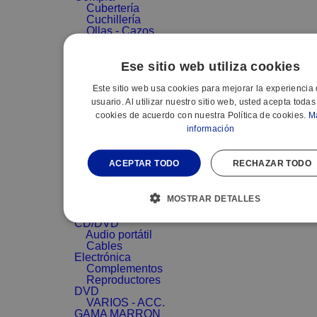
Cubertería
Cuchillería
Ollas - Cazos
Sartenes
Termos
Ese sitio web utiliza cookies
Varios
Accesorios
Electronica
Este sitio web usa cookies para mejorar la experiencia 
Accesorios
usuario. Al utilizar nuestro sitio web, usted acepta todas
Fotografía
cookies de acuerdo con nuestra Política de cookies.
M
Accesorios Gps
información
Accesorios
Imagen
Accesorios
ACEPTAR TODO
RECHAZAR TODO
MP3-MP4
Accesorios
sonido
MOSTRAR DETALLES
Adaptadores
Archivadores
CD/DVD
Audio portátil
Cables
Electrónica
Complementos
Reproductores
DVD
VARIOS - ACC.
GAMA MARRON