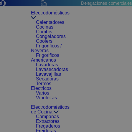
Delegaciones comerciales
Electrodomésticos
Calentadores
Cocinas
Combis
Congeladores
Coolers
Frigorificos /
Neveras
Frigorificos
Americanos
Lavadoras
Lavasecadoras
Lavavajillas
Secadoras
Termos
Electricos
Varios
Vinotecas
Electrodomésticos
de Cocina
Campanas
Extractores
Fregaderos
Freidoras