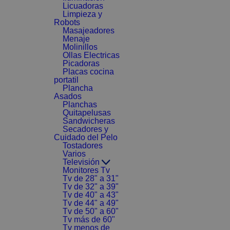
Licuadoras
Limpieza y
Robots
Masajeadores
Menaje
Molinillos
Ollas Electricas
Picadoras
Placas cocina
portatil
Plancha
Asados
Planchas
Quitapelusas
Sandwicheras
Secadores y
Cuidado del Pelo
Tostadores
Varios
Televisión
Monitores Tv
Tv de 28" a 31"
Tv de 32" a 39"
Tv de 40" a 43"
Tv de 44" a 49"
Tv de 50" a 60"
Tv más de 60"
Tv menos de