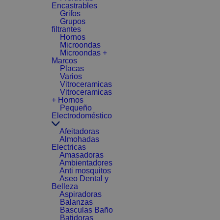
Encastrables
Grifos
Grupos
filtrantes
Hornos
Microondas
Microondas +
Marcos
Placas
Varios
Vitroceramicas
Vitroceramicas
+ Hornos
Pequeño
Electrodoméstico
Afeitadoras
Almohadas
Electricas
Amasadoras
Ambientadores
Anti mosquitos
Aseo Dental y
Belleza
Aspiradoras
Balanzas
Basculas Baño
Batidoras