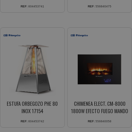
ENCEN.PIEZOELEC. TRIPLE
REF:
604453741
REF:
556840475
SIST.SEGUR.
ESTUFA ORBEGOZO PHE 80
CHIMENEA ELECT. CM-8000
INOX 17154
1800W EFECTO FUEGO MANDO
REF:
604453742
REF:
556840058