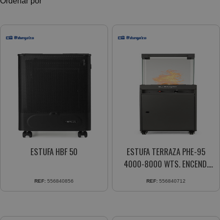
Ordenar por
ESTUFA HBF 50
ESTUFA TERRAZA PHE-95
4000-8000 WTS. ENCEND.
PIEZOELECT. EFECTO
REF:
556840856
REF:
556840712
CHIMENEA