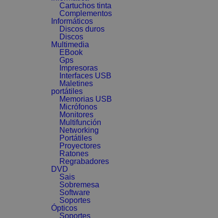
Cartuchos tinta
Complementos
Informáticos
Discos duros
Discos
Multimedia
EBook
Gps
Impresoras
Interfaces USB
Maletines
portátiles
Memorias USB
Micrófonos
Monitores
Multifunción
Networking
Portátiles
Proyectores
Ratones
Regrabadores
DVD
Sais
Sobremesa
Software
Soportes
Ópticos
Soportes