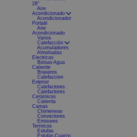
28"
Aire
Acondicionado
Acondicionador
Portatil
Aire
Acondicionado
Varios
Calefacción
Acumuladores
Almohadas
Electricas
Bolsas Agua
Caliente
Braseros
Calefaccion
Exterior
Calefactores
Calefactores
Cerámicos
Calienta
Camas
Chimeneas
Convectores
Emisores
Termicos
Estufas
Estufas Cuarzo