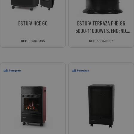
ESTUFA HCE 60
ESTUFA TERRAZA PHE-86
5000-11000WTS. ENCEND.
PIEZOELEC. ANTIVUELCO
REF:
556840495
REF:
556840857