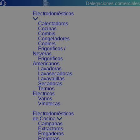
Delegaciones comerciales
Electrodomésticos
Calentadores
Cocinas
Combis
Congeladores
Coolers
Frigorificos /
Neveras
Frigorificos
Americanos
Lavadoras
Lavasecadoras
Lavavajillas
Secadoras
Termos
Electricos
Varios
Vinotecas
Electrodomésticos
de Cocina
Campanas
Extractores
Fregaderos
Freidoras