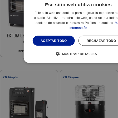
Ese sitio web utiliza cookies
Este sitio web usa cookies para mejorar la experiencia 
usuario. Al utilizar nuestro sitio web, usted acepta todas
cookies de acuerdo con nuestra Política de cookies.
M
información
ESTUFA CERAMICA HCE-73
TRIPODE ESTUFA PHF EXT.
4200W
ALTO 210CM ANTIOXIDANTE
ACEPTAR TODO
RECHAZAR TODO
PLEGABLE
REF:
604453495
REF:
556840351
MOSTRAR DETALLES