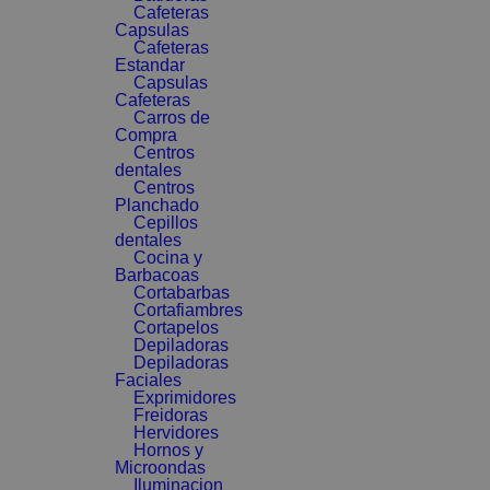
Cafeteras
Capsulas
Cafeteras
Estandar
Capsulas
Cafeteras
Carros de
Compra
Centros
dentales
Centros
Planchado
Cepillos
dentales
Cocina y
Barbacoas
Cortabarbas
Cortafiambres
Cortapelos
Depiladoras
Depiladoras
Faciales
Exprimidores
Freidoras
Hervidores
Hornos y
Microondas
Iluminacion