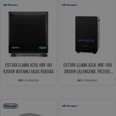
ESTUFA LLAMA AZUL HBF-90
ESTUFA LLAMA AZUL HBF-100
4200W BUTANO ASAS RUEDAS
3800W (A) ENCEND. PIEZOEL.
RUEDAS PIVOTANTES
REF:
022560314
REF:
556840041