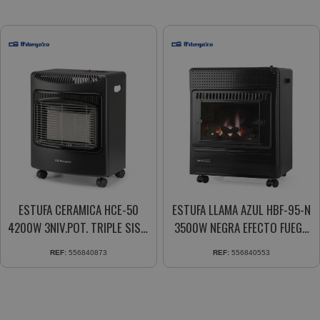
ESTUFA CERAMICA HCE-50
ESTUFA LLAMA AZUL HBF-95-N
4200W 3NIV.POT. TRIPLE SIST.
3500W NEGRA EFECTO FUEGO
SEGURIDAD (A) 42X56X45 MM.
REAL (A) 400X700X200 MM.
REF:
556840873
REF:
556840553