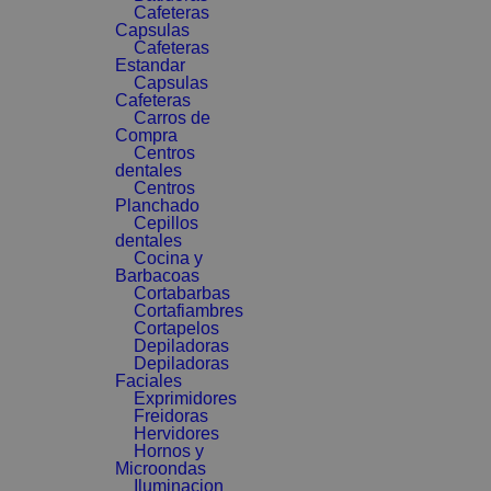
Cafeteras
Capsulas
Cafeteras
Estandar
Capsulas
Cafeteras
Carros de
Compra
Centros
dentales
Centros
Planchado
Cepillos
dentales
Cocina y
Barbacoas
Cortabarbas
Cortafiambres
Cortapelos
Depiladoras
Depiladoras
Faciales
Exprimidores
Freidoras
Hervidores
Hornos y
Microondas
Iluminacion