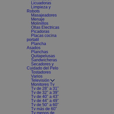
Licuadoras
Limpieza y
Robots
Masajeadores
Menaje
Molinillos
Ollas Electricas
Picadoras
Placas cocina
portatil
Plancha
Asados
Planchas
Quitapelusas
Sandwicheras
Secadores y
Cuidado del Pelo
Tostadores
Varios
Televisión
Monitores Tv
Tv de 28" a 31"
Tv de 32" a 39"
Tv de 40" a 43"
Tv de 44" a 49"
Tv de 50" a 60"
Tv más de 60"
Tv menos de