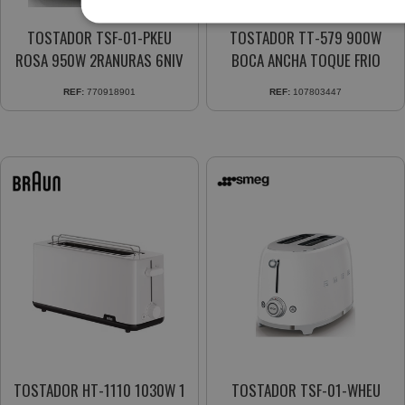
TOSTADOR TSF-01-PKEU
TOSTADOR TT-579 900W
ROSA 950W 2RANURAS 6NIV
BOCA ANCHA TOQUE FRIO
REF:
770918901
REF:
107803447
TOSTADOR HT-1110 1030W 1
TOSTADOR TSF-01-WHEU