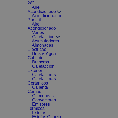
28"
Aire
Acondicionado
Acondicionador
Portatil
Aire
Acondicionado
Varios
Calefacción
Acumuladores
Almohadas
Electricas
Bolsas Agua
Caliente
Braseros
Calefaccion
Exterior
Calefactores
Calefactores
Cerámicos
Calienta
Camas
Chimeneas
Convectores
Emisores
Termicos
Estufas
Estufas Cuarzo