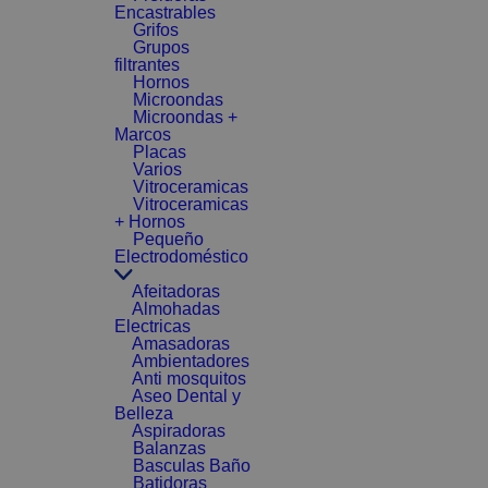
Encastrables
Grifos
Grupos
filtrantes
Hornos
Microondas
Microondas +
Marcos
Placas
Varios
Vitroceramicas
Vitroceramicas
+ Hornos
Pequeño
Electrodoméstico
Afeitadoras
Almohadas
Electricas
Amasadoras
Ambientadores
Anti mosquitos
Aseo Dental y
Belleza
Aspiradoras
Balanzas
Basculas Baño
Batidoras