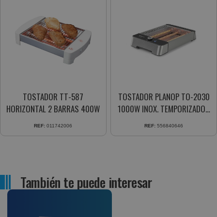
TOSTADOR TT-587
TOSTADOR PLANOP TO-2030
HORIZONTAL 2 BARRAS 400W
1000W INOX. TEMPORIZADOR
6 POSICIONES DE TUESTE
REF:
011742006
REF:
556840646
También te puede interesar