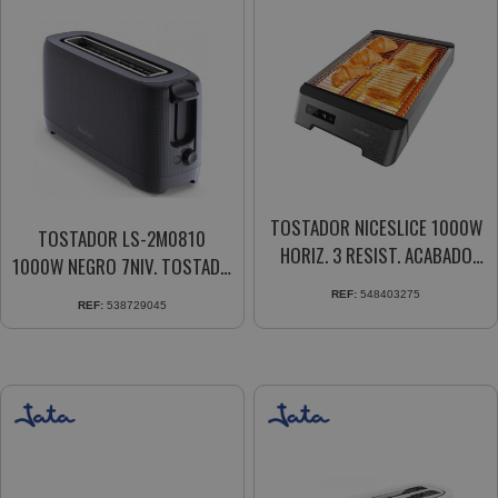
TOSTADOR NICESLICE 1000W
TOSTADOR LS-2M0810
HORIZ. 3 RESIST. ACABADO
1000W NEGRO 7NIV. TOSTADO
A.INOX. 6 NIV. TOSTADO
1 RANURA EXTRALARGA
REF:
548403275
(03275)
REF:
538729045