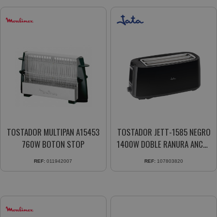
TOSTADOR MULTIPAN A15453
TOSTADOR JETT-1585 NEGRO
760W BOTON STOP
1400W DOBLE RANURA ANCHA
7NIV. TOSTADO
REF:
011942007
REF:
107803820