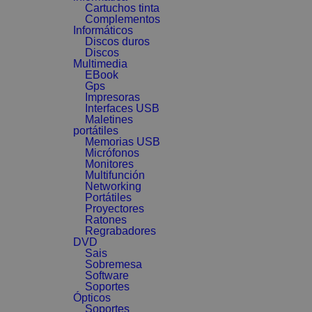
Cartuchos tinta
Complementos
Informáticos
Discos duros
Discos
Multimedia
EBook
Gps
Impresoras
Interfaces USB
Maletines
portátiles
Memorias USB
Micrófonos
Monitores
Multifunción
Networking
Portátiles
Proyectores
Ratones
Regrabadores
DVD
Sais
Sobremesa
Software
Soportes
Ópticos
Soportes