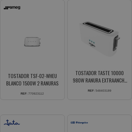
TOSTADOR TASTE 10000
TOSTADOR TSF-02-WHEU
980W RANURA EXTRAANCHA
BLANCO 1500W 2 RANURAS
6NIV.TOSTADO RECOGEMIGAS
REF:
548403189
(03189)
REF:
770923112