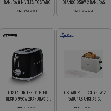
RANURA 8 NIVELES TOSTADO
BLANCO 950W 2 RANURAS
REF:
109800465
REF:
770923105
TOSTADOR TSF-01-BLEU
TOSTADOR TT-331 750W 2
NEGRO 950W 2RANURAS 6
RANURAS ANCHAS 6
NIVELES
POSICIONES
REF:
770918700
REF:
011742007