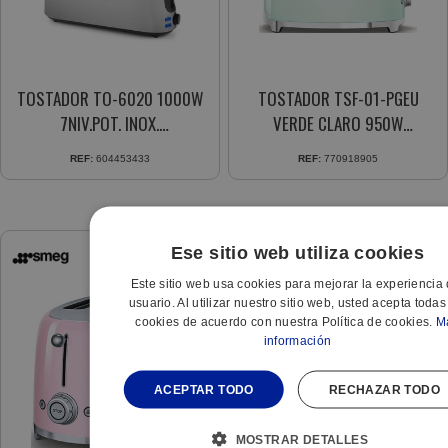
TOSTADOR TO-6020 1000W
TOSTADOR TSF-01-PGEU
7NIV.POT. INOX.
VERDE CLARO 950W
FUNC.DESCONGELACION
2RANURAS 6 NIVELES
REF:
604453433
REF:
770918905
Ese sitio web utiliza cookies
Este sitio web usa cookies para mejorar la experiencia 
usuario. Al utilizar nuestro sitio web, usted acepta todas
cookies de acuerdo con nuestra Política de cookies.
M
información
ACEPTAR TODO
RECHAZAR TODO
MOSTRAR DETALLES