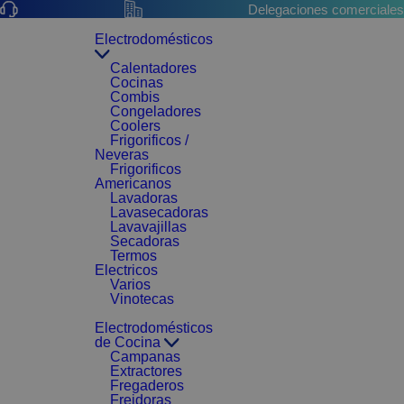
Delegaciones comerciales
Electrodomésticos
Calentadores
Cocinas
Combis
Congeladores
Coolers
Frigorificos /
Neveras
Frigorificos
Americanos
Lavadoras
Lavasecadoras
Lavavajillas
Secadoras
Termos
Electricos
Varios
Vinotecas
Electrodomésticos
de Cocina
Campanas
Extractores
Fregaderos
Freidoras