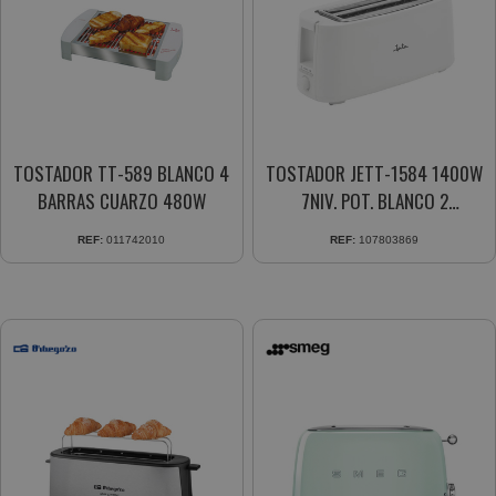
TOSTADOR TT-589 BLANCO 4
TOSTADOR JETT-1584 1400W
BARRAS CUARZO 480W
7NIV. POT. BLANCO 2
RANURAS LUZ LED
REF:
011742010
REF:
107803869