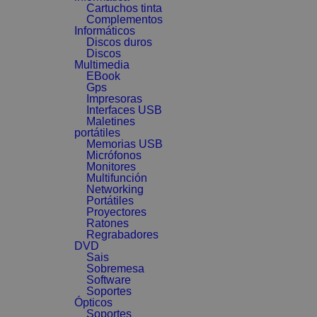
Cartuchos tinta
Complementos
Informáticos
Discos duros
Discos
Multimedia
EBook
Gps
Impresoras
Interfaces USB
Maletines
portátiles
Memorias USB
Micrófonos
Monitores
Multifunción
Networking
Portátiles
Proyectores
Ratones
Regrabadores
DVD
Sais
Sobremesa
Software
Soportes
Ópticos
Soportes