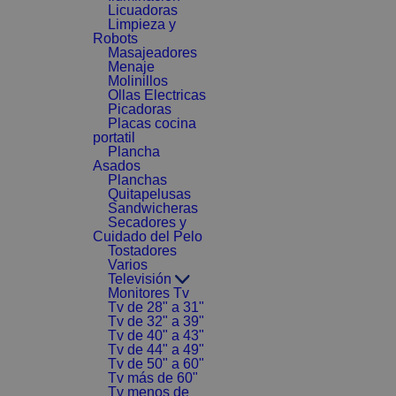
Licuadoras
Limpieza y
Robots
Masajeadores
Menaje
Molinillos
Ollas Electricas
Picadoras
Placas cocina
portatil
Plancha
Asados
Planchas
Quitapelusas
Sandwicheras
Secadores y
Cuidado del Pelo
Tostadores
Varios
Televisión
Monitores Tv
Tv de 28" a 31"
Tv de 32" a 39"
Tv de 40" a 43"
Tv de 44" a 49"
Tv de 50" a 60"
Tv más de 60"
Tv menos de