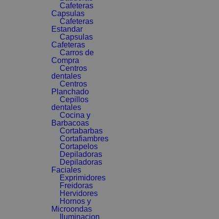
Cafeteras
Capsulas
Cafeteras
Estandar
Capsulas
Cafeteras
Carros de
Compra
Centros
dentales
Centros
Planchado
Cepillos
dentales
Cocina y
Barbacoas
Cortabarbas
Cortafiambres
Cortapelos
Depiladoras
Depiladoras
Faciales
Exprimidores
Freidoras
Hervidores
Hornos y
Microondas
Iluminacion