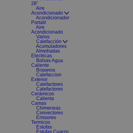
28"
Aire
Acondicionado
Acondicionador
Portatil
Aire
Acondicionado
Varios
Calefacción
Acumuladores
Almohadas
Electricas
Bolsas Agua
Caliente
Braseros
Calefaccion
Exterior
Calefactores
Calefactores
Cerámicos
Calienta
Camas
Chimeneas
Convectores
Emisores
Termicos
Estufas
Estufas Cuarzo