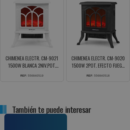
CHIMENEA ELECTR. CM-9021
CHIMENEA ELECTR. CM-9020
1500W BLANCA 2NIV.POT.
1500W 2POT. EFECTO FUEGO
EFECTO FUEGO REAL
REAL TERM.REGUL.
REF:
556840519
REF:
556840518
405X450X240 MM
También te puede interesar