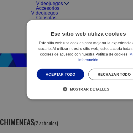
Videojuegos
Accesorios
Videojuegos
Consolas
Videojuegos
Videojuegos
Ese sitio web utiliza cookies
PROMOCIONES
Este sitio web usa cookies para mejorar la experiencia 
PACK
usuario. Al utilizar nuestro sitio web, usted acepta todas
PEQUEÑO
cookies de acuerdo con nuestra Política de cookies.
M
información
ACEPTAR TODO
RECHAZAR TODO
MOSTRAR DETALLES
CHIMENEAS
(2 artículos)