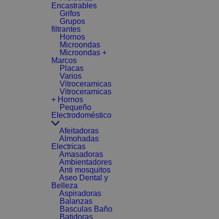
Encastrables
Grifos
Grupos
filtrantes
Hornos
Microondas
Microondas +
Marcos
Placas
Varios
Vitroceramicas
Vitroceramicas
+ Hornos
Pequeño
Electrodoméstico
Afeitadoras
Almohadas
Electricas
Amasadoras
Ambientadores
Anti mosquitos
Aseo Dental y
Belleza
Aspiradoras
Balanzas
Basculas Baño
Batidoras