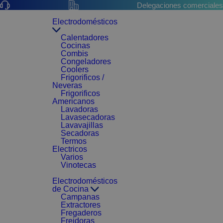
Delegaciones comerciales
Electrodomésticos
Calentadores
Cocinas
Combis
Congeladores
Coolers
Frigorificos /
Neveras
Frigorificos
Americanos
Lavadoras
Lavasecadoras
Lavavajillas
Secadoras
Termos
Electricos
Varios
Vinotecas
Electrodomésticos
de Cocina
Campanas
Extractores
Fregaderos
Freidoras