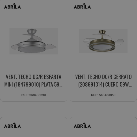
VENT. TECHO DC/R ESPARTA
VENT. TECHO DC/R CERRATO
MINI (184799010) PLATA 59W
(208691314) CUERO 59W
3ASPAS RETRACTIL
3ASPAS RETRACTIL
REF:
568433690
REF:
568433850