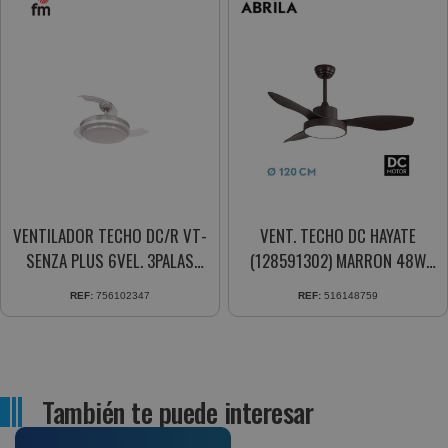
VENTILADOR TECHO DC/R VT-
VENT. TECHO DC HAYATE
SENZA PLUS 6VEL. 3PALAS
(128591302) MARRON 48W
MOTOR DC PLATA 107CM.
3ASPAS
REF:
756102347
REF:
516148759
M.DIST.
También te puede interesar