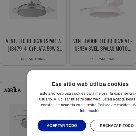
VENT. TECHO DC/R ESPARTA
VENTILADOR TECHO DC/R VT-
(184791410) PLATA 59W 3
SENZA 6VEL. 3PALAS MOTOR
ASPAS RETRACTIL
DC 3 TIPOS LUZ M.DIST.
REF:
568433692
REF:
756102345
Ese sitio web utiliza cookies
Este sitio web usa cookies para mejorar la experiencia 
usuario. Al utilizar nuestro sitio web, usted acepta todas
cookies de acuerdo con nuestra Política de cookies.
M
información
ACEPTAR TODO
RECHAZAR TODO