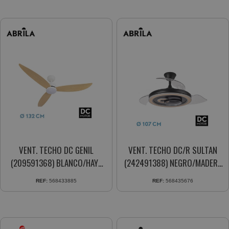
VENT. TECHO DC GENIL
VENT. TECHO DC/R SULTAN
(209591368) BLANCO/HAYA
(242491388) NEGRO/MADERA
24W 3ASPAS
68W 3ASPAS 6VEL.
REF:
568433885
REF:
568435676
TEMPORIZADOR