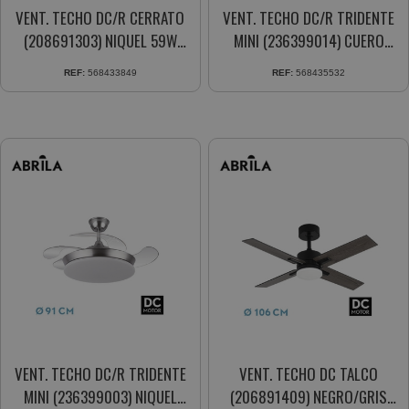
VENT. TECHO DC/R CERRATO
VENT. TECHO DC/R TRIDENTE
(208691303) NIQUEL 59W
MINI (236399014) CUERO
4ASPAS RETRACTIL
59W 4ASPAS RETRACTIL
REF:
568433849
REF:
568435532
VENT. TECHO DC/R TRIDENTE
VENT. TECHO DC TALCO
MINI (236399003) NIQUEL
(206891409) NEGRO/GRIS