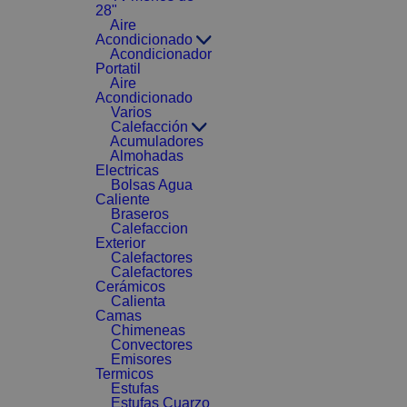
28"
Aire
Acondicionado
Acondicionador
Portatil
Aire
Acondicionado
Varios
Calefacción
Acumuladores
Almohadas
Electricas
Bolsas Agua
Caliente
Braseros
Calefaccion
Exterior
Calefactores
Calefactores
Cerámicos
Calienta
Camas
Chimeneas
Convectores
Emisores
Termicos
Estufas
Estufas Cuarzo