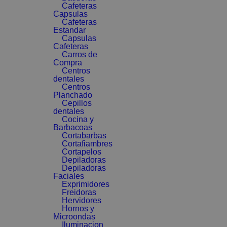
Cafeteras
Capsulas
Cafeteras
Estandar
Capsulas
Cafeteras
Carros de
Compra
Centros
dentales
Centros
Planchado
Cepillos
dentales
Cocina y
Barbacoas
Cortabarbas
Cortafiambres
Cortapelos
Depiladoras
Depiladoras
Faciales
Exprimidores
Freidoras
Hervidores
Hornos y
Microondas
Iluminacion