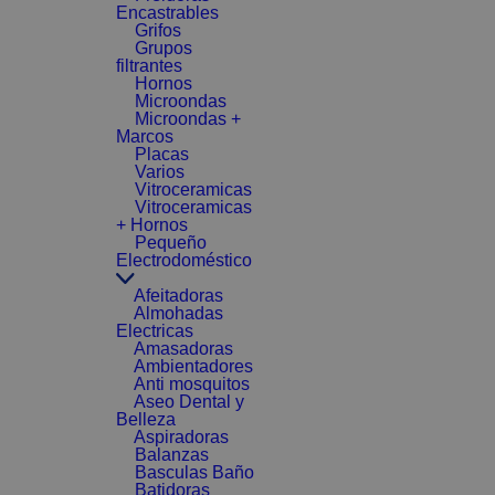
Encastrables
Grifos
Grupos
filtrantes
Hornos
Microondas
Microondas +
Marcos
Placas
Varios
Vitroceramicas
Vitroceramicas
+ Hornos
Pequeño
Electrodoméstico
Afeitadoras
Almohadas
Electricas
Amasadoras
Ambientadores
Anti mosquitos
Aseo Dental y
Belleza
Aspiradoras
Balanzas
Basculas Baño
Batidoras