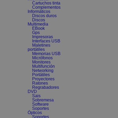
Cartuchos tinta
Complementos
Informáticos
Discos duros
Discos
Multimedia
EBook
Gps
Impresoras
Interfaces USB
Maletines
portátiles
Memorias USB
Micrófonos
Monitores
Multifunción
Networking
Portátiles
Proyectores
Ratones
Regrabadores
DVD
Sais
Sobremesa
Software
Soportes
Ópticos
Soportes