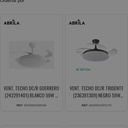
Ordenar por
VENT. TECHO DC/R GUERRERO
VENT. TECHO DC/R TRIDENTE
(242291401) BLANCO 59W 4
(236391309) NEGRO 59W
ASPAS 107CM. 6VEL.
4ASPAS 107CM. 6VEL.
REF:
8435684356549
REF:
8435684355276