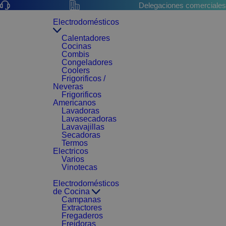
Delegaciones comerciales
Electrodomésticos
Calentadores
Cocinas
Combis
Congeladores
Coolers
Frigorificos /
Neveras
Frigorificos
Americanos
Lavadoras
Lavasecadoras
Lavavajillas
Secadoras
Termos
Electricos
Varios
Vinotecas
Electrodomésticos
de Cocina
Campanas
Extractores
Fregaderos
Freidoras