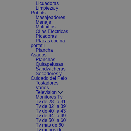
Licuadoras
Limpieza y
Robots
Masajeadores
Menaje
Molinillos
Ollas Electricas
Picadoras
Placas cocina
portatil
Plancha
Asados
Planchas
Quitapelusas
Sandwicheras
Secadores y
Cuidado del Pelo
Tostadores
Varios
Televisión
Monitores Tv
Tv de 28" a 31"
Tv de 32" a 39"
Tv de 40" a 43"
Tv de 44" a 49"
Tv de 50" a 60"
Tv más de 60"
Tv menos de