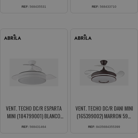
59W 4ASPAS RETRACTIL
20W 4ASPAS
REF:
568435531
REF:
568433710
VENT. TECHO DC/R ESPARTA
VENT. TECHO DC/R DANI MINI
MINI (184799001) BLANCO
(165399002) MARRON 59W
59W 3ASPAS RETRACTIL
4ASPAS 106CM. 6VEL.
REF:
568431464
REF:
8435684355399