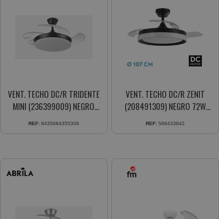
VENT. TECHO DC/R TRIDENTE
VENT. TECHO DC/R ZENIT
MINI (236399009) NEGRO
(208491309) NEGRO 72W
59W 4ASPAS 91CM. 6VEL.
3ASPAS RETRACTIL
REF:
8435684355306
REF:
568433842