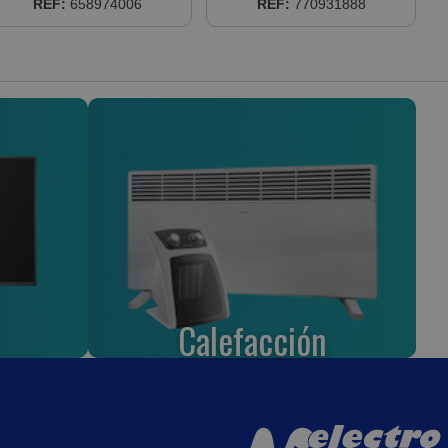
REF:
658974006
REF:
770931888
Calefacción