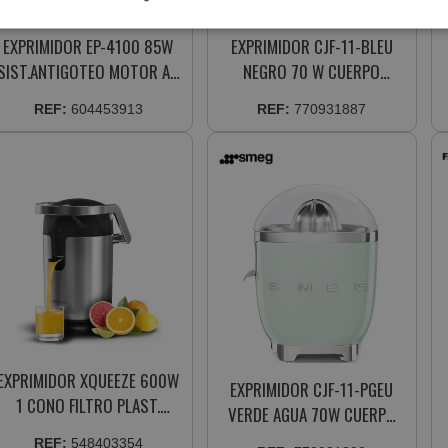
EXPRIMIDOR EP-4100 85W
EXPRIMIDOR CJF-11-BLEU
SIST.ANTIGOTEO MOTOR AC
NEGRO 70 W CUERPO
INOX
ALUMINIO INYECTADO
REF:
604453913
REF:
770931887
EXPRIMIDOR XQUEEZE 600W
EXPRIMIDOR CJF-11-PGEU
1 CONO FILTRO PLAST.
VERDE AGUA 70W CUERPO
BOQUILLA A.INOX
ALUM. INYECTADO
REF:
548403354