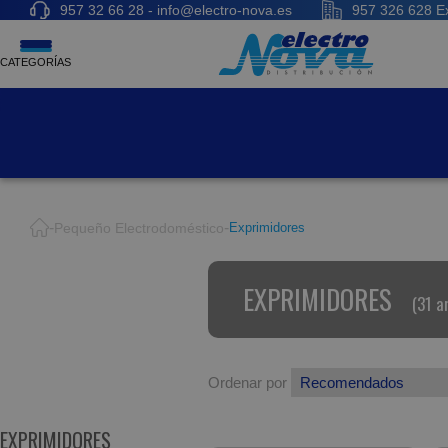
957 32 66 28 - info@electro-nova.es
957 326 628 Ex
CATEGORÍAS
Pequeño Electrodoméstico
Exprimidores
EXPRIMIDORES
(31 a
Ordenar por
EXPRIMIDORES