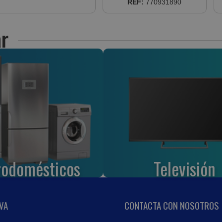
ANTIGOTEO (03354)
REF:
770931890
r
rodomésticos
Televisión
VA
CONTACTA CON NOSOTROS