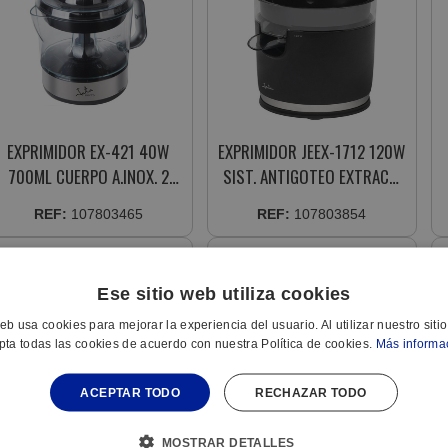
EXPRIMIDOR EX-421 40W
EXPRIMIDOR JEEX-1712 120W
700ML CUERPO A.INOX. 2
SIST. ANTIGOTEO EXTRACC.
CONOS
CONTINUA 2 CONOS
REF:
107803465
REF:
107803854
Ese sitio web utiliza cookies
web usa cookies para mejorar la experiencia del usuario. Al utilizar nuestro siti
pta todas las cookies de acuerdo con nuestra Política de cookies.
Más informa
ACEPTAR TODO
RECHAZAR TODO
MOSTRAR DETALLES