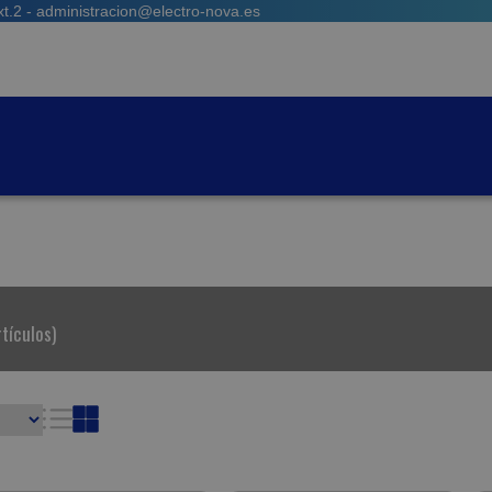
t.2 - administracion@electro-nova.es
rtículos)