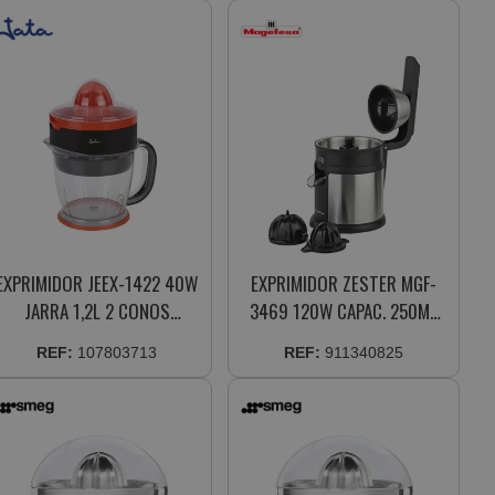
EXPRIMIDOR JEEX-1422 40W
EXPRIMIDOR ZESTER MGF-
JARRA 1,2L 2 CONOS
3469 120W CAPAC. 250ML
ROTACION BIDIRECC.
CUERO INOX. DOBLE JUEGO
REF:
107803713
REF:
911340825
CONOS