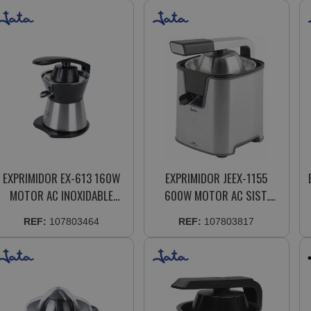
EXPRIMIDOR EX-613 160W
EXPRIMIDOR JEEX-1155
MOTOR AC INOXIDABLE
600W MOTOR AC SIST.
SIST.ANTIGOTEO
ANTIGOTEO INCORPORA 2
REF:
107803464
REF:
107803817
CONOS