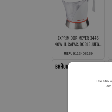
EXPRIMIDOR MEYER 3445
40W 1L CAPAC. DOBLE JUEGO
CONOS TAPA PROTECTORA
REF:
9113408169
Este sitio 
ace