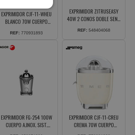
EXPRIMIDOR ZITRUSEASY
EXPRIMIDOR CJF-11-WHEU
40W 2 CONOS DOBLE SENT.
BLANCO 70W CUERPO
GIRO ANTIGOTEO (04068)
ALUMINIO
REF:
548404068
REF:
770931893
EXPRIMIDOR FG-254 100W
EXPRIMIDOR CJF-11-CREU
CUERPO A.INOX. SIST.
CREMA 70W CUERPO
ANTIGOTEO 2 CONOS
ALUMINIO