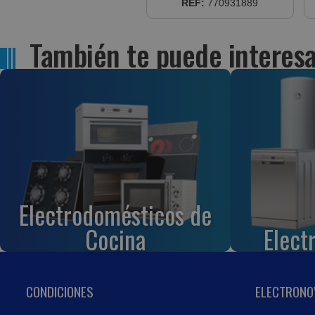
REF:
770931889
También te puede interesa
Electrodomésticos de
Cocina
Elect
CONDICIONES
ELECTRONO