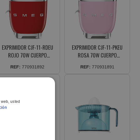
EXPRIMIDOR CJF-11-RDEU
EXPRIMIDOR CJF-11-PKEU
ROJO 70W CUERPO
ROSA 70W CUERPO
ALUMINIO INYECTADO
ALUMINIO INYECTADO
REF:
770931892
REF:
770931891
o web, usted
ción