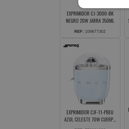
EXPRIMIDOR CJ-3000-BK
NEGRO 20W JARRA 350ML
REF:
109877302
EXPRIMIDOR CJF-11-PBEU
AZUL CELESTE 70W CUERPO
ALUMINIO