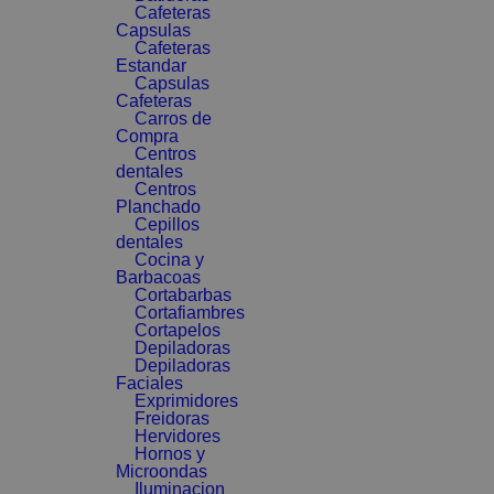
Cafeteras
Capsulas
Cafeteras
Estandar
Capsulas
Cafeteras
Carros de
Compra
Centros
dentales
Centros
Planchado
Cepillos
dentales
Cocina y
Barbacoas
Cortabarbas
Cortafiambres
Cortapelos
Depiladoras
Depiladoras
Faciales
Exprimidores
Freidoras
Hervidores
Hornos y
Microondas
Iluminacion