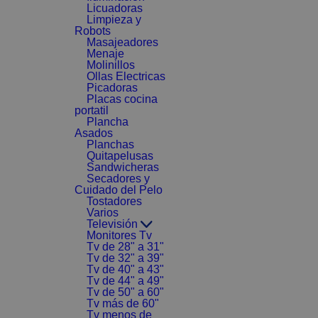
Licuadoras
Limpieza y
Robots
Masajeadores
Menaje
Molinillos
Ollas Electricas
Picadoras
Placas cocina
portatil
Plancha
Asados
Planchas
Quitapelusas
Sandwicheras
Secadores y
Cuidado del Pelo
Tostadores
Varios
Televisión
Monitores Tv
Tv de 28" a 31"
Tv de 32" a 39"
Tv de 40" a 43"
Tv de 44" a 49"
Tv de 50" a 60"
Tv más de 60"
Tv menos de