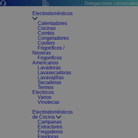
Delegaciones comerciales
Electrodomésticos
Calentadores
Cocinas
Combis
Congeladores
Coolers
Frigorificos /
Neveras
Frigorificos
Americanos
Lavadoras
Lavasecadoras
Lavavajillas
Secadoras
Termos
Electricos
Varios
Vinotecas
Electrodomésticos
de Cocina
Campanas
Extractores
Fregaderos
Freidoras