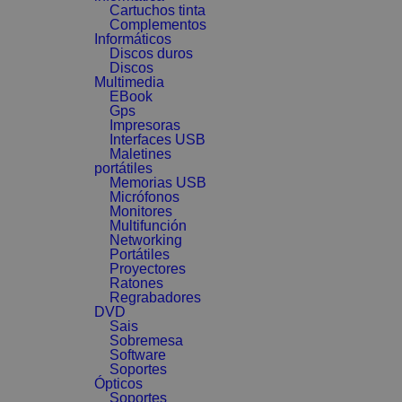
Cartuchos tinta
Complementos
Informáticos
Discos duros
Discos
Multimedia
EBook
Gps
Impresoras
Interfaces USB
Maletines
portátiles
Memorias USB
Micrófonos
Monitores
Multifunción
Networking
Portátiles
Proyectores
Ratones
Regrabadores
DVD
Sais
Sobremesa
Software
Soportes
Ópticos
Soportes