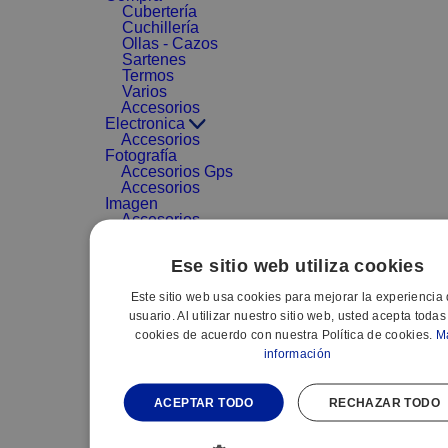
Cubertería
Cuchillería
Ollas - Cazos
Sartenes
Termos
Varios
Accesorios
Electronica
Accesorios
Fotografía
Accesorios Gps
Accesorios
Imagen
Accesorios
MP3-MP4
Accesorios
Ese sitio web utiliza cookies
sonido
Adaptadores
Este sitio web usa cookies para mejorar la experiencia 
Archivadores
CD/DVD
usuario. Al utilizar nuestro sitio web, usted acepta todas
Audio portátil
cookies de acuerdo con nuestra Política de cookies.
M
Cables
información
Electrónica
Complementos
Reproductores
ACEPTAR TODO
RECHAZAR TODO
DVD
VARIOS - ACC.
GAMA MARRON