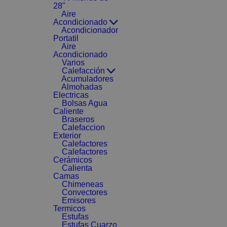
28"
Aire
Acondicionado
Acondicionador
Portatil
Aire
Acondicionado
Varios
Calefacción
Acumuladores
Almohadas
Electricas
Bolsas Agua
Caliente
Braseros
Calefaccion
Exterior
Calefactores
Calefactores
Cerámicos
Calienta
Camas
Chimeneas
Convectores
Emisores
Termicos
Estufas
Estufas Cuarzo