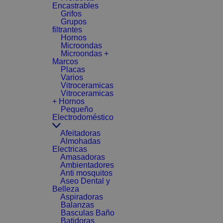
Encastrables
Grifos
Grupos
filtrantes
Hornos
Microondas
Microondas +
Marcos
Placas
Varios
Vitroceramicas
Vitroceramicas
+ Hornos
Pequeño
Electrodoméstico
Afeitadoras
Almohadas
Electricas
Amasadoras
Ambientadores
Anti mosquitos
Aseo Dental y
Belleza
Aspiradoras
Balanzas
Basculas Baño
Batidoras