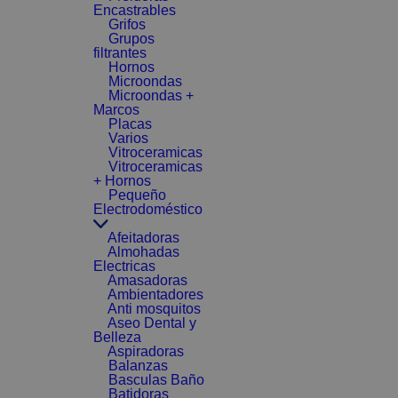
Encastrables
Grifos
Grupos
filtrantes
Hornos
Microondas
Microondas +
Marcos
Placas
Varios
Vitroceramicas
Vitroceramicas
+ Hornos
Pequeño
Electrodoméstico
Afeitadoras
Almohadas
Electricas
Amasadoras
Ambientadores
Anti mosquitos
Aseo Dental y
Belleza
Aspiradoras
Balanzas
Basculas Baño
Batidoras