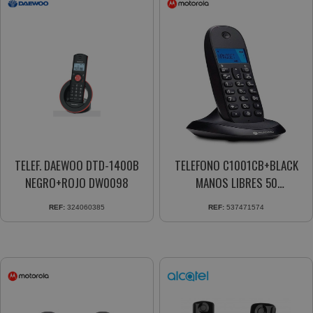
TELEF. DAEWOO DTD-1400B
TELEFONO C1001CB+BLACK
NEGRO+ROJO DW0098
MANOS LIBRES 50
CONTACTOS
REF:
324060385
REF:
537471574