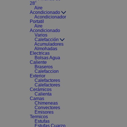
28"
Aire
Acondicionado
Acondicionador
Portatil
Aire
Acondicionado
Varios
Calefacción
Acumuladores
Almohadas
Electricas
Bolsas Agua
Caliente
Braseros
Calefaccion
Exterior
Calefactores
Calefactores
Cerámicos
Calienta
Camas
Chimeneas
Convectores
Emisores
Termicos
Estufas
Estufas Cuarzo