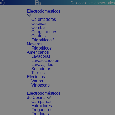
Delegaciones comerciales
Electrodomésticos
Calentadores
Cocinas
Combis
Congeladores
Coolers
Frigorificos /
Neveras
Frigorificos
Americanos
Lavadoras
Lavasecadoras
Lavavajillas
Secadoras
Termos
Electricos
Varios
Vinotecas
Electrodomésticos
de Cocina
Campanas
Extractores
Fregaderos
Freidoras