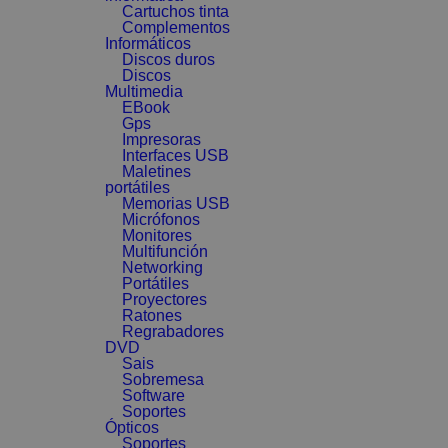
Cartuchos tinta
Complementos
Informáticos
Discos duros
Discos
Multimedia
EBook
Gps
Impresoras
Interfaces USB
Maletines
portátiles
Memorias USB
Micrófonos
Monitores
Multifunción
Networking
Portátiles
Proyectores
Ratones
Regrabadores
DVD
Sais
Sobremesa
Software
Soportes
Ópticos
Soportes