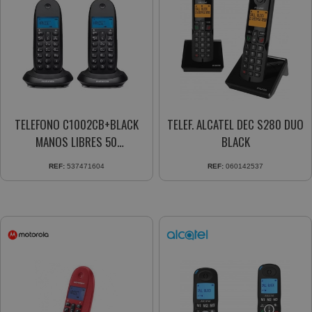
TELEFONO C1002CB+BLACK
TELEF. ALCATEL DEC S280 DUO
MANOS LIBRES 50
BLACK
CONTACTOS
REF:
537471604
REF:
060142537