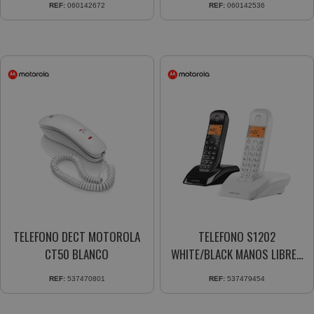
REF:
060142672
REF:
060142536
TELEFONO DECT MOTOROLA
TELEFONO S1202
CT50 BLANCO
WHITE/BLACK MANOS LIBRES
50 CONTACTOS
REF:
537470801
REF:
537479454