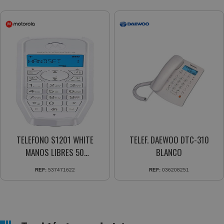
TELEFONO S1201 WHITE
TELEF. DAEWOO DTC-310
MANOS LIBRES 50
BLANCO
CONTACTOS
REF:
537471622
REF:
036208251