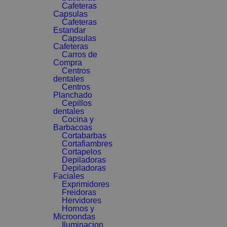
Cafeteras
Capsulas
Cafeteras
Estandar
Capsulas
Cafeteras
Carros de
Compra
Centros
dentales
Centros
Planchado
Cepillos
dentales
Cocina y
Barbacoas
Cortabarbas
Cortafiambres
Cortapelos
Depiladoras
Depiladoras
Faciales
Exprimidores
Freidoras
Hervidores
Hornos y
Microondas
Iluminacion