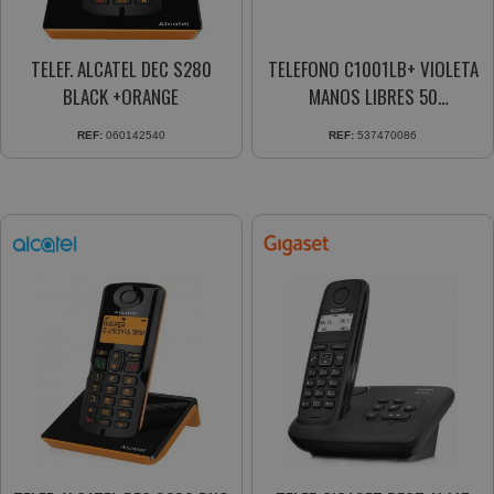
TELEF. ALCATEL DEC S280
TELEFONO C1001LB+ VIOLETA
BLACK +ORANGE
MANOS LIBRES 50
CONTACTOS 10 MELODIAS
REF:
060142540
REF:
537470086