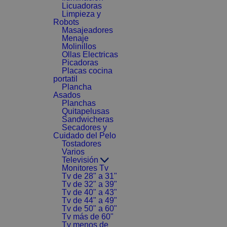
Licuadoras
Limpieza y
Robots
Masajeadores
Menaje
Molinillos
Ollas Electricas
Picadoras
Placas cocina
portatil
Plancha
Asados
Planchas
Quitapelusas
Sandwicheras
Secadores y
Cuidado del Pelo
Tostadores
Varios
Televisión
Monitores Tv
Tv de 28" a 31"
Tv de 32" a 39"
Tv de 40" a 43"
Tv de 44" a 49"
Tv de 50" a 60"
Tv más de 60"
Tv menos de