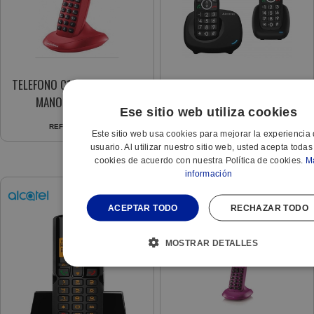
TELEFONO C1001LB+ CEREZA
TELEF. ALCATEL DEC XL535
MANOS LIBRES 50
DUO NEGRO
Ese sitio web utiliza cookies
CONTACTOS 10 MELODIAS
REF:
537470100
REF:
060014222
Este sitio web usa cookies para mejorar la experiencia 
usuario. Al utilizar nuestro sitio web, usted acepta todas
cookies de acuerdo con nuestra Política de cookies.
M
información
ACEPTAR TODO
RECHAZAR TODO
MOSTRAR DETALLES