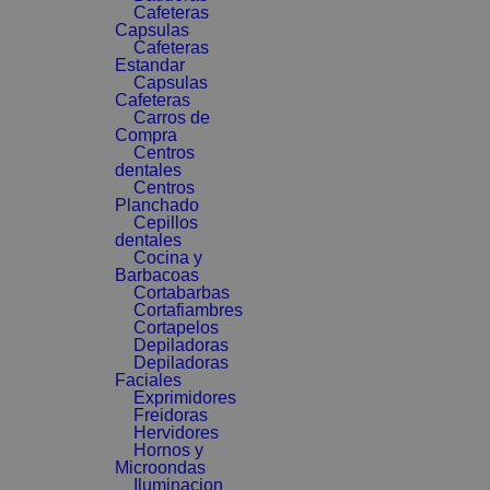
Cafeteras
Capsulas
Cafeteras
Estandar
Capsulas
Cafeteras
Carros de
Compra
Centros
dentales
Centros
Planchado
Cepillos
dentales
Cocina y
Barbacoas
Cortabarbas
Cortafiambres
Cortapelos
Depiladoras
Depiladoras
Faciales
Exprimidores
Freidoras
Hervidores
Hornos y
Microondas
Iluminacion