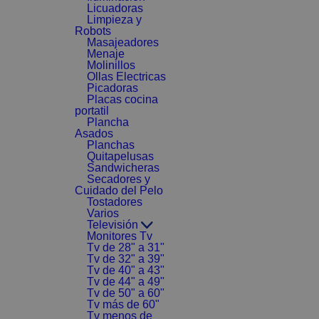
Licuadoras
Limpieza y
Robots
Masajeadores
Menaje
Molinillos
Ollas Electricas
Picadoras
Placas cocina
portatil
Plancha
Asados
Planchas
Quitapelusas
Sandwicheras
Secadores y
Cuidado del Pelo
Tostadores
Varios
Televisión
Monitores Tv
Tv de 28" a 31"
Tv de 32" a 39"
Tv de 40" a 43"
Tv de 44" a 49"
Tv de 50" a 60"
Tv más de 60"
Tv menos de