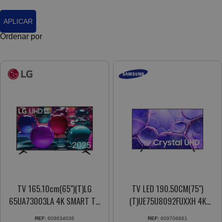
APLICAR
Ordenar por
TV 165.10cm(65")(T)LG
TV LED 190.50CM(75")
65UA73003LA 4K SMART TV
(T)UE75U8092FUXXH 4K
WEBOS DIRECT LED HDR 10
SMART TV ULTRA HD
REF:
609634036
REF:
609706861