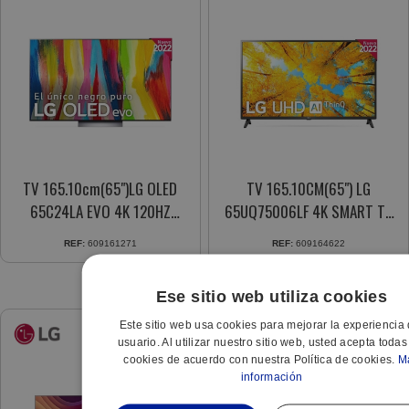
TV 165.10cm(65")LG OLED
TV 165.10CM(65") LG
65C24LA EVO 4K 120HZ
65UQ75006LF 4K SMART TV
WEBOS22 A9 GEN5 DOLBY
WEBOS22 A5 GEN5 HDR10
REF:
609161271
REF:
609164622
40W
PRO GAMING
Ese sitio web utiliza cookies
Este sitio web usa cookies para mejorar la experiencia 
usuario. Al utilizar nuestro sitio web, usted acepta todas
cookies de acuerdo con nuestra Política de cookies.
M
información