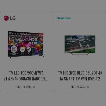
TV LED 190.50CM(75")
TV HISENSE ULED 65U7QF 4K
(T)75NANO80A3B NANOCELL
IA SMART TV WIFI DVB-T2
4K SMART LED UHD TV 2025
REF:
609635705
REF:
214745780