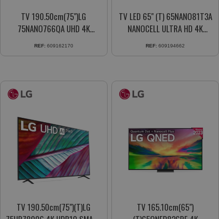
TV 190.50cm(75")LG
TV LED 65" (T) 65NANO81T3A
75NANO766QA UHD 4K
NANOCELL ULTRA HD 4K
PROOCE GEN 5AI SMART TV
WEBOS24 AI THINQ
REF:
609162170
REF:
609194662
DVB-T2
TV 190.50cm(75")(T)LG
TV 165.10cm(65")