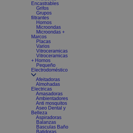
Encastrables
Grifos
Grupos
filtrantes
Hornos
Microondas
Microondas +
Marcos
Placas
Varios
Vitroceramicas
Vitroceramicas
+ Hornos
Pequeño
Electrodoméstico
Afeitadoras
Almohadas
Electricas
Amasadoras
Ambientadores
Anti mosquitos
Aseo Dental y
Belleza
Aspiradoras
Balanzas
Basculas Baño
Batidoras