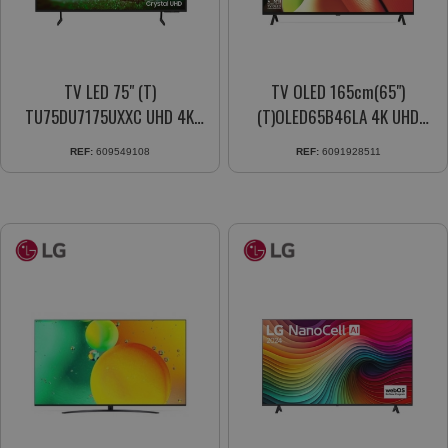
TV LED 75" (T)
TV OLED 165cm(65")
TU75DU7175UXXC UHD 4K
(T)OLED65B46LA 4K UHD
CRYSTAL 4K SMART TV
SMART TV
REF:
609549108
REF:
6091928511
NEGRO