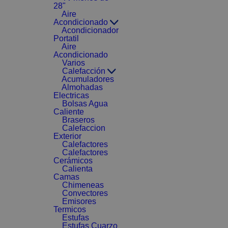
28"
Aire
Acondicionado
Acondicionador
Portatil
Aire
Acondicionado
Varios
Calefacción
Acumuladores
Almohadas
Electricas
Bolsas Agua
Caliente
Braseros
Calefaccion
Exterior
Calefactores
Calefactores
Cerámicos
Calienta
Camas
Chimeneas
Convectores
Emisores
Termicos
Estufas
Estufas Cuarzo