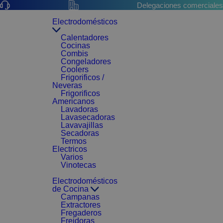
Delegaciones comerciales
Electrodomésticos
Calentadores
Cocinas
Combis
Congeladores
Coolers
Frigorificos /
Neveras
Frigorificos
Americanos
Lavadoras
Lavasecadoras
Lavavajillas
Secadoras
Termos
Electricos
Varios
Vinotecas
Electrodomésticos
de Cocina
Campanas
Extractores
Fregaderos
Freidoras