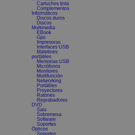
Cartuchos tinta
Complementos
Informáticos
Discos duros
Discos
Multimedia
EBook
Gps
Impresoras
Interfaces USB
Maletines
portátiles
Memorias USB
Micrófonos
Monitores
Multifunción
Networking
Portátiles
Proyectores
Ratones
Regrabadores
DVD
Sais
Sobremesa
Software
Soportes
Ópticos
Soportes