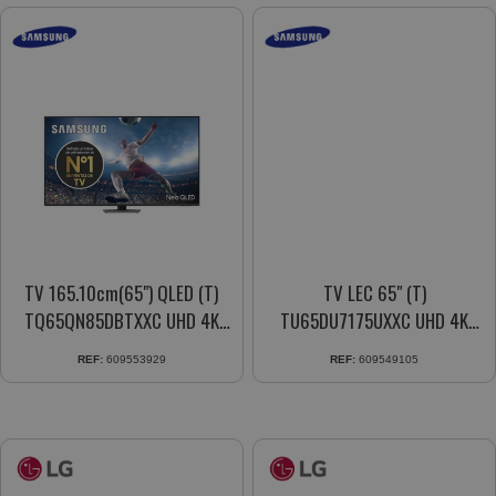
TV 165.10cm(65") QLED (T)
TV LEC 65" (T)
TQ65QN85DBTXXC UHD 4K
TU65DU7175UXXC UHD 4K
SMART TV CARBONO PLATA
CRYSTAL 4K SMART TV
REF:
609553929
REF:
609549105
NEGRO