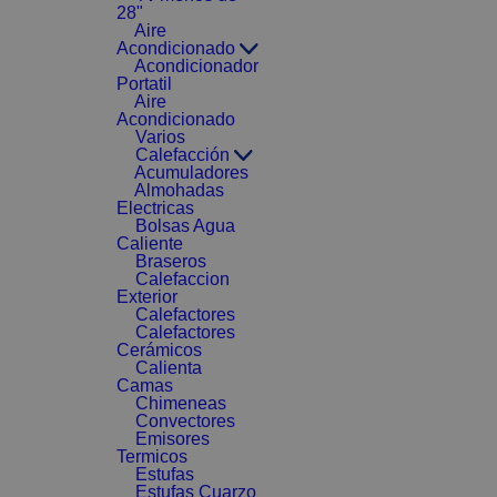
28"
Aire
Acondicionado
Acondicionador
Portatil
Aire
Acondicionado
Varios
Calefacción
Acumuladores
Almohadas
Electricas
Bolsas Agua
Caliente
Braseros
Calefaccion
Exterior
Calefactores
Calefactores
Cerámicos
Calienta
Camas
Chimeneas
Convectores
Emisores
Termicos
Estufas
Estufas Cuarzo