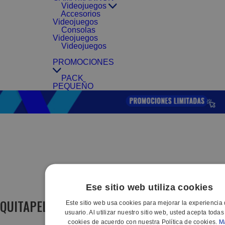
Videojuegos
Accesorios
Videojuegos
Consolas
Videojuegos
Videojuegos
PROMOCIONES
PACK
PEQUEÑO
Ese sitio web utiliza cookies
QUITAPELUSAS
Este sitio web usa cookies para mejorar la experiencia 
(4 artículos)
usuario. Al utilizar nuestro sitio web, usted acepta todas
cookies de acuerdo con nuestra Política de cookies.
M