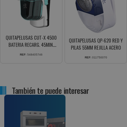
QUITAPELUSAS CUT-X 4500
QUITAPELUSAS QP-620 RED Y
BATERIA RECARG. 45MIN.
PILAS 55MM REJILLA ACERO
CUCHILLAS 50MM. (05746)
REF:
548405746
REF:
011750070
También te puede interesar