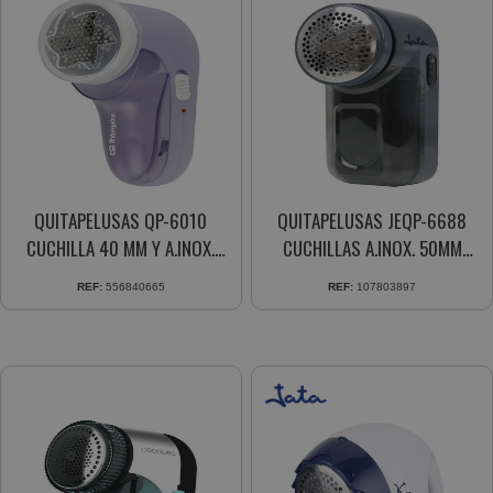
QUITAPELUSAS QP-6010
QUITAPELUSAS JEQP-6688
CUCHILLA 40 MM Y A.INOX.
CUCHILLAS A.INOX. 50MM
RECARGABLE 3WTS.
CEPILLO ROPA FUNCIONA CON
REF:
556840665
REF:
107803897
PILAS