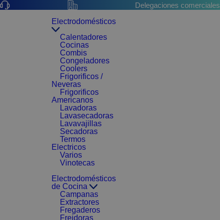
Delegaciones comerciales
Electrodomésticos
Calentadores
Cocinas
Combis
Congeladores
Coolers
Frigorificos /
Neveras
Frigorificos
Americanos
Lavadoras
Lavasecadoras
Lavavajillas
Secadoras
Termos
Electricos
Varios
Vinotecas
Electrodomésticos
de Cocina
Campanas
Extractores
Fregaderos
Freidoras