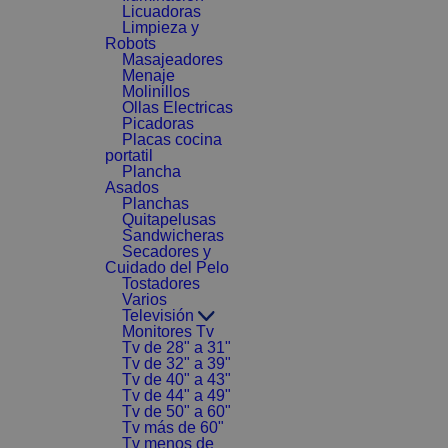
Licuadoras
Limpieza y
Robots
Masajeadores
Menaje
Molinillos
Ollas Electricas
Picadoras
Placas cocina
portatil
Plancha
Asados
Planchas
Quitapelusas
Sandwicheras
Secadores y
Cuidado del Pelo
Tostadores
Varios
Televisión
Monitores Tv
Tv de 28" a 31"
Tv de 32" a 39"
Tv de 40" a 43"
Tv de 44" a 49"
Tv de 50" a 60"
Tv más de 60"
Tv menos de