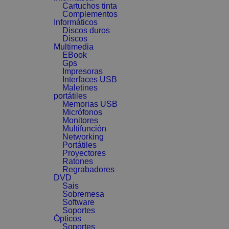
Cartuchos tinta
Complementos
Informáticos
Discos duros
Discos
Multimedia
EBook
Gps
Impresoras
Interfaces USB
Maletines
portátiles
Memorias USB
Micrófonos
Monitores
Multifunción
Networking
Portátiles
Proyectores
Ratones
Regrabadores
DVD
Sais
Sobremesa
Software
Soportes
Ópticos
Soportes