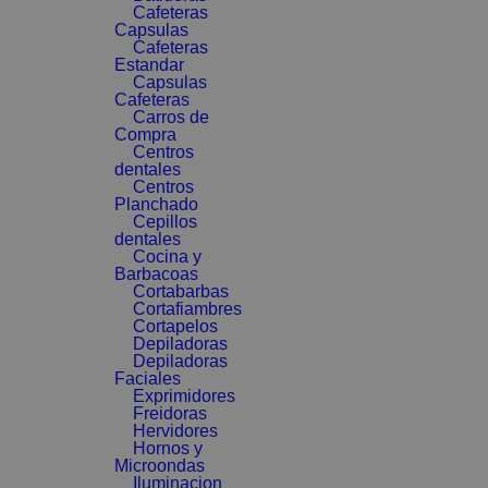
Cafeteras
Capsulas
Cafeteras
Estandar
Capsulas
Cafeteras
Carros de
Compra
Centros
dentales
Centros
Planchado
Cepillos
dentales
Cocina y
Barbacoas
Cortabarbas
Cortafiambres
Cortapelos
Depiladoras
Depiladoras
Faciales
Exprimidores
Freidoras
Hervidores
Hornos y
Microondas
Iluminacion