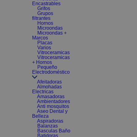
Encastrables
Grifos
Grupos
filtrantes
Hornos
Microondas
Microondas +
Marcos
Placas
Varios
Vitroceramicas
Vitroceramicas
+ Hornos
Pequeño
Electrodoméstico
Afeitadoras
Almohadas
Electricas
Amasadoras
Ambientadores
Anti mosquitos
Aseo Dental y
Belleza
Aspiradoras
Balanzas
Basculas Baño
Batidoras