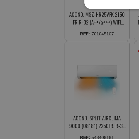
ACOND. MSZ-HR25VFK 2150
FR R-32 (A++/a+++) WIFI
INCLUIDO
REF:
701045107
ACOND. SPLIT AIRCLIMA
9000 (08181) 2250FR. R-32
INVERTER (A++/A+)
REF:
548408181