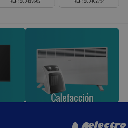
REF:
288419682
REF:
288462734
(DSM09UIDN X 2)
3NDA04516+3NDA4673
Calefacción