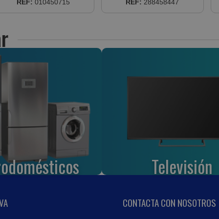
REF:
010450715
REF:
288458447
PAR 41
r
rodomésticos
Televisión
VA
CONTACTA CON NOSOTROS