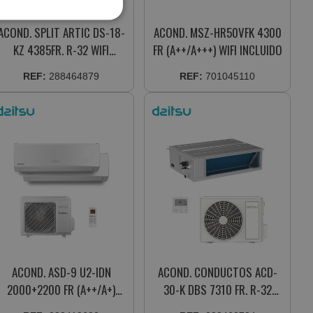
ACOND. SPLIT ARTIC DS-18-
ACOND. MSZ-HR50VFK 4300
KZ 4385FR. R-32 WIFI
FR (A++/A+++) WIFI INCLUIDO
(A+++/A+) (3NDA01711)+
REF:
288464879
REF:
701045110
(3NDA01712)
ACOND. ASD-9 U2-IDN
ACOND. CONDUCTOS ACD-
2000+2200 FR (A++/A+)
30-K DBS 7310 FR. R-32
(DOSM18UIDN) +
(A++/a+)