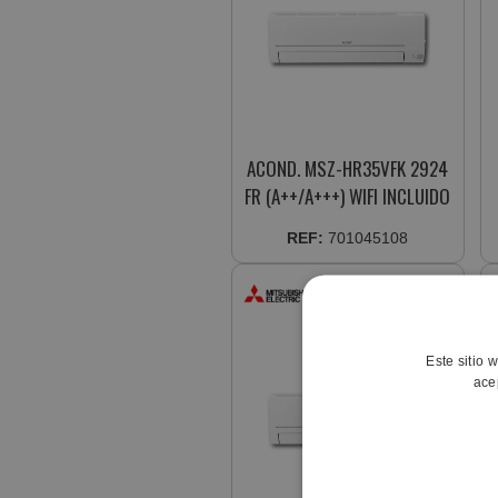
ACOND. MSZ-HR35VFK 2924
FR (A++/A+++) WIFI INCLUIDO
REF:
701045108
Este sitio 
ace