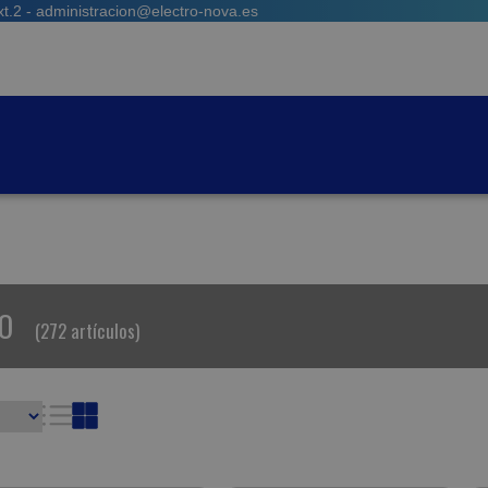
t.2 - administracion@electro-nova.es
O
(272 artículos)