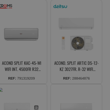
ACOND SPLIT KAC-45-WI
ACOND. SPLIT ARTIC DS-12-
WIFI INT. 4500FR R32
KZ 3027FR. R-32 WIFI
(A++/A+++)
(A+++/A+) MOTOR INV.
REF:
791319209
REF:
288464876
(3NDA01705)