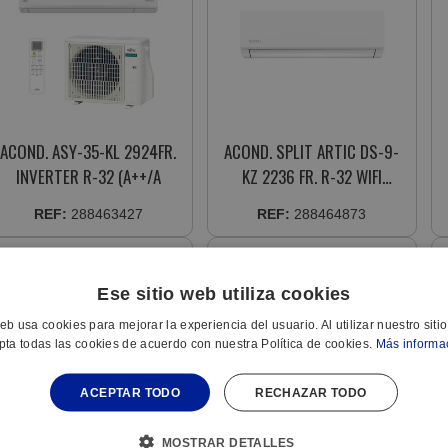
ACOND. ASY-35-KL 2924FR.
ACOND. SPLIT ARTIC DS-9-
INVERTER R-32 (A++/A
KZ 2236 FR. R-32 WIFI
(A+++/A+) (3NDA01701) +
REF:
288463427
REF:
288464873
(3NDA01702
Ese sitio web utiliza cookies
web usa cookies para mejorar la experiencia del usuario. Al utilizar nuestro siti
pta todas las cookies de acuerdo con nuestra Política de cookies.
Más informa
ACEPTAR TODO
RECHAZAR TODO
MOSTRAR DETALLES