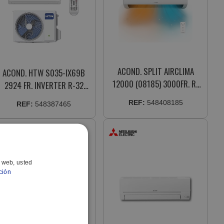
ACOND. SPLIT AIRCLIMA
ACOND. HTW S035-IX69B
12000 (08185) 3000FR. R-
2924 FR. INVERTER R-32
32 WIFI INVERTER (A++/A+)
(A++/A+) WIFI INCLUIDO
REF:
548408185
REF:
548387465
MOTOR DC
o web, usted
ción