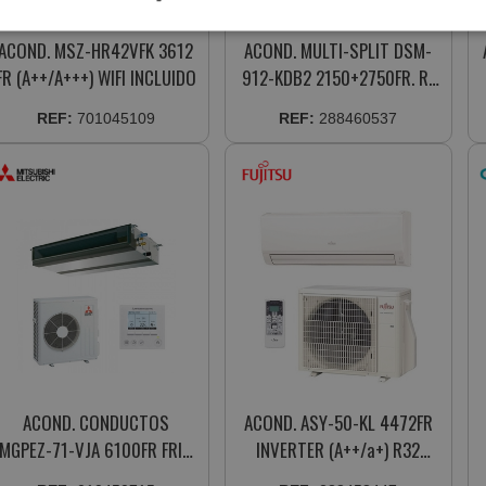
ACOND. MSZ-HR42VFK 3612
ACOND. MULTI-SPLIT DSM-
FR (A++/A+++) WIFI INCLUIDO
912-KDB2 2150+2750FR. R-
32 INVERTER COMP.WIFI
REF:
701045109
REF:
288460537
ACOND. CONDUCTOS
ACOND. ASY-50-KL 4472FR
MGPEZ-71-VJA 6100FR FRIO
INVERTER (A++/a+) R32
6800FR CALOR + MANDO
3NGF87150