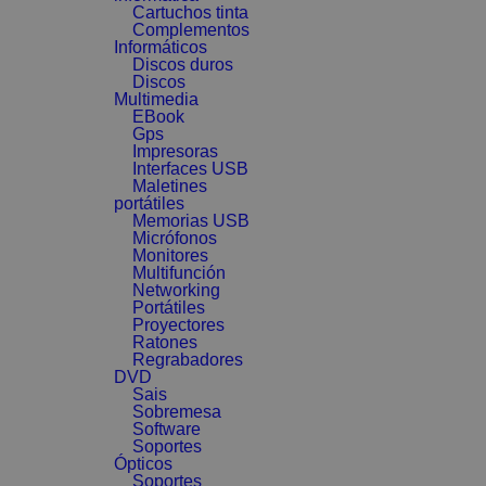
Cartuchos tinta
Complementos
Informáticos
Discos duros
Discos
Multimedia
EBook
Gps
Impresoras
Interfaces USB
Maletines
portátiles
Memorias USB
Micrófonos
Monitores
Multifunción
Networking
Portátiles
Proyectores
Ratones
Regrabadores
DVD
Sais
Sobremesa
Software
Soportes
Ópticos
Soportes