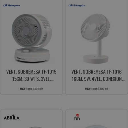
VENT. SOBREMESA TF-1015
VENT. SOBREMESA TF-1016
15CM. 30 WTS. 3VEL.
16CM. 9W. 4VEL. CONEXION
OSCILANTE
USB OSCIL. M.DISTANCIA
REF:
556840750
REF:
556840748