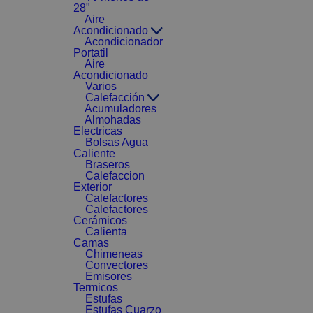
28"
Aire
Acondicionado
Acondicionador
Portatil
Aire
Acondicionado
Varios
Calefacción
Acumuladores
Almohadas
Electricas
Bolsas Agua
Caliente
Braseros
Calefaccion
Exterior
Calefactores
Calefactores
Cerámicos
Calienta
Camas
Chimeneas
Convectores
Emisores
Termicos
Estufas
Estufas Cuarzo