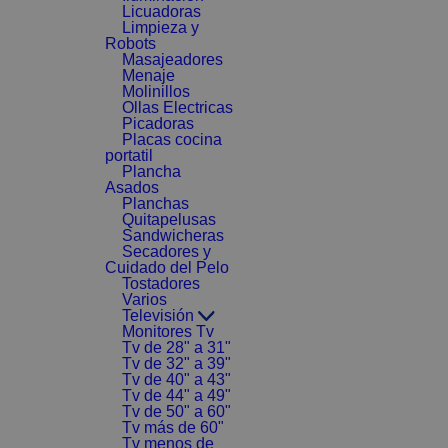
Licuadoras
Limpieza y
Robots
Masajeadores
Menaje
Molinillos
Ollas Electricas
Picadoras
Placas cocina
portatil
Plancha
Asados
Planchas
Quitapelusas
Sandwicheras
Secadores y
Cuidado del Pelo
Tostadores
Varios
Televisión
Monitores Tv
Tv de 28" a 31"
Tv de 32" a 39"
Tv de 40" a 43"
Tv de 44" a 49"
Tv de 50" a 60"
Tv más de 60"
Tv menos de