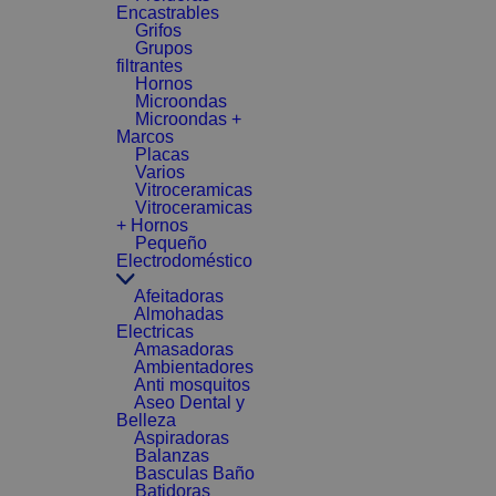
Encastrables
Grifos
Grupos
filtrantes
Hornos
Microondas
Microondas +
Marcos
Placas
Varios
Vitroceramicas
Vitroceramicas
+ Hornos
Pequeño
Electrodoméstico
Afeitadoras
Almohadas
Electricas
Amasadoras
Ambientadores
Anti mosquitos
Aseo Dental y
Belleza
Aspiradoras
Balanzas
Basculas Baño
Batidoras