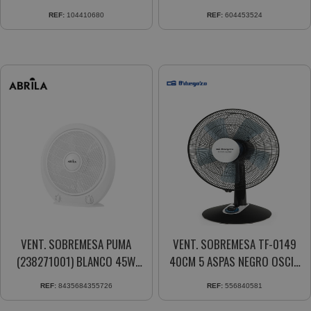
ORIENTABLE
TURBO
REF:
104410680
REF:
604453524
VENT. SOBREMESA PUMA
VENT. SOBREMESA TF-0149
(238271001) BLANCO 45W
40CM 5 ASPAS NEGRO OSCIL.
3VEL. 5ASPAS TEMPORIZADOR
MODO SILENT-TURBO
REF:
8435684355726
REF:
556840581