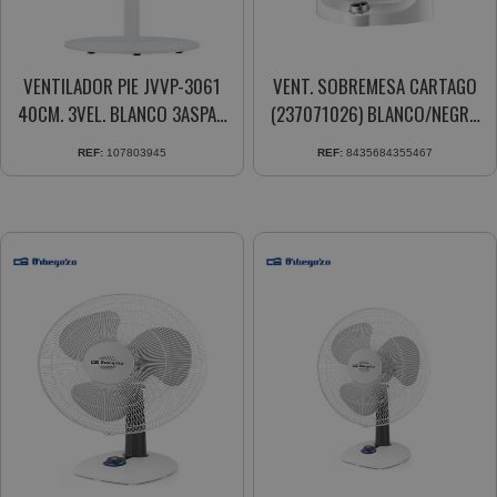
VENTILADOR PIE JVVP-3061
VENT. SOBREMESA CARTAGO
40CM. 3VEL. BLANCO 3ASPAS
(237071026) BLANCO/NEGRO
OSCIL. AUTOMATICO
40W 3ASPAS MOTOR AC 3VEL.
REF:
107803945
REF:
8435684355467