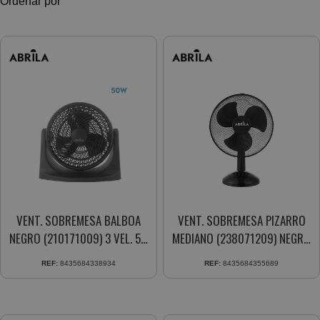
Ordenar por
VENT. SOBREMESA BALBOA
VENT. SOBREMESA PIZARRO
NEGRO (210171009) 3 VEL. 50
MEDIANO (238071209) NEGRO
WTS. MOTOR AC 3 ASPAS
35W 3VEL. FIJO-ROTATORIO
REF:
8435684338934
REF:
8435684355689