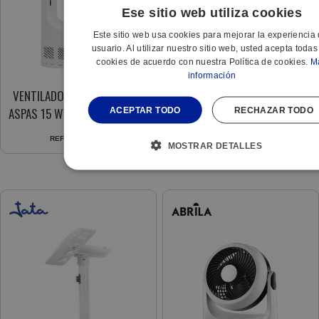
Ese sitio web utiliza cookies
Este sitio web usa cookies para mejorar la experiencia 
usuario. Al utilizar nuestro sitio web, usted acepta todas
cookies de acuerdo con nuestra Política de cookies.
M
información
VENTILADOR JVSA-3430 SIN
VENT. SOBREMESA ARROYO
ASPAS 15 WTS. 5 VEL. DISPLAY
(210871028) BCO/GRIS 45W
ACEPTAR TODO
RECHAZAR TODO
LED
3VEL. 5ASPAS OSCILANTE
REF:
107804097
REF:
568433903
MOSTRAR DETALLES