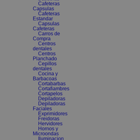
Cafeteras
Capsulas
Cafeteras
Estandar
Capsulas
Cafeteras
Carros de
Compra
Centros
dentales
Centros
Planchado
Cepillos
dentales
Cocina y
Barbacoas
Cortabarbas
Cortafiambres
Cortapelos
Depiladoras
Depiladoras
Faciales
Exprimidores
Freidoras
Hervidores
Hornos y
Microondas
Iluminacion