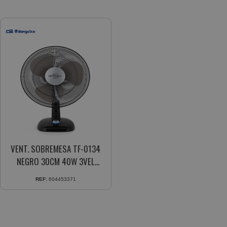
VENT. SOBREMESA TF-0134
NEGRO 30CM 40W 3VEL
OSCILANTE
REF:
604453371