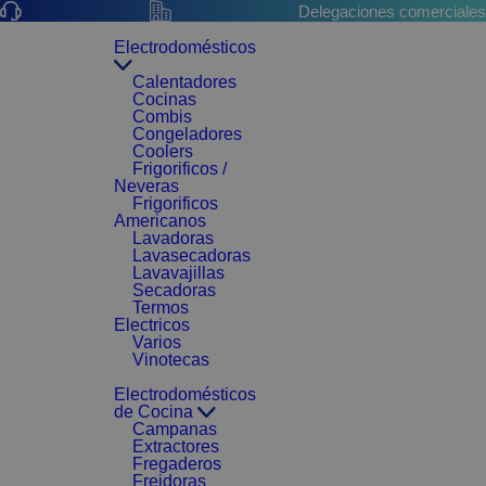
Delegaciones comerciales
Electrodomésticos
Calentadores
Cocinas
Combis
Congeladores
Coolers
Frigorificos /
Neveras
Frigorificos
Americanos
Lavadoras
Lavasecadoras
Lavavajillas
Secadoras
Termos
Electricos
Varios
Vinotecas
Electrodomésticos
de Cocina
Campanas
Extractores
Fregaderos
Freidoras