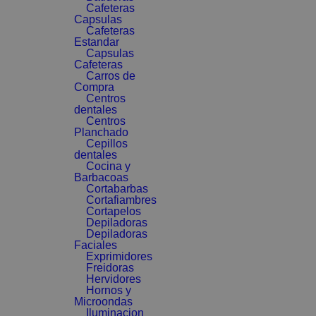
Cafeteras
Capsulas
Cafeteras
Estandar
Capsulas
Cafeteras
Carros de
Compra
Centros
dentales
Centros
Planchado
Cepillos
dentales
Cocina y
Barbacoas
Cortabarbas
Cortafiambres
Cortapelos
Depiladoras
Depiladoras
Faciales
Exprimidores
Freidoras
Hervidores
Hornos y
Microondas
Iluminacion