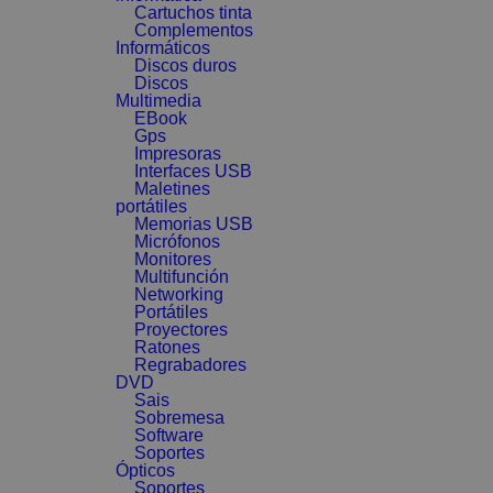
Cartuchos tinta
Complementos
Informáticos
Discos duros
Discos
Multimedia
EBook
Gps
Impresoras
Interfaces USB
Maletines
portátiles
Memorias USB
Micrófonos
Monitores
Multifunción
Networking
Portátiles
Proyectores
Ratones
Regrabadores
DVD
Sais
Sobremesa
Software
Soportes
Ópticos
Soportes