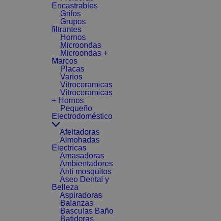
Encastrables
Grifos
Grupos
filtrantes
Hornos
Microondas
Microondas +
Marcos
Placas
Varios
Vitroceramicas
Vitroceramicas
+ Hornos
Pequeño
Electrodoméstico
Afeitadoras
Almohadas
Electricas
Amasadoras
Ambientadores
Anti mosquitos
Aseo Dental y
Belleza
Aspiradoras
Balanzas
Basculas Baño
Batidoras