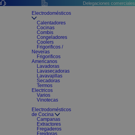
Delegaciones comerciales
Electrodomésticos
Calentadores
Cocinas
Combis
Congeladores
Coolers
Frigorificos /
Neveras
Frigorificos
Americanos
Lavadoras
Lavasecadoras
Lavavajillas
Secadoras
Termos
Electricos
Varios
Vinotecas
Electrodomésticos
de Cocina
Campanas
Extractores
Fregaderos
Freidoras