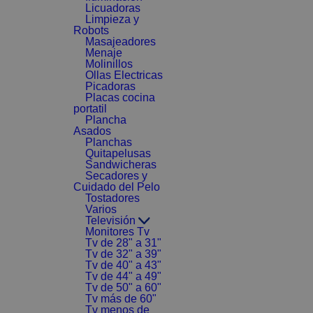
Licuadoras
Limpieza y
Robots
Masajeadores
Menaje
Molinillos
Ollas Electricas
Picadoras
Placas cocina
portatil
Plancha
Asados
Planchas
Quitapelusas
Sandwicheras
Secadores y
Cuidado del Pelo
Tostadores
Varios
Televisión
Monitores Tv
Tv de 28" a 31"
Tv de 32" a 39"
Tv de 40" a 43"
Tv de 44" a 49"
Tv de 50" a 60"
Tv más de 60"
Tv menos de