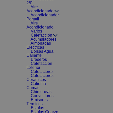
28"
Aire
Acondicionado
Acondicionador
Portatil
Aire
Acondicionado
Varios
Calefacción
Acumuladores
Almohadas
Electricas
Bolsas Agua
Caliente
Braseros
Calefaccion
Exterior
Calefactores
Calefactores
Cerámicos
Calienta
Camas
Chimeneas
Convectores
Emisores
Termicos
Estufas
Estufas Cuarzo