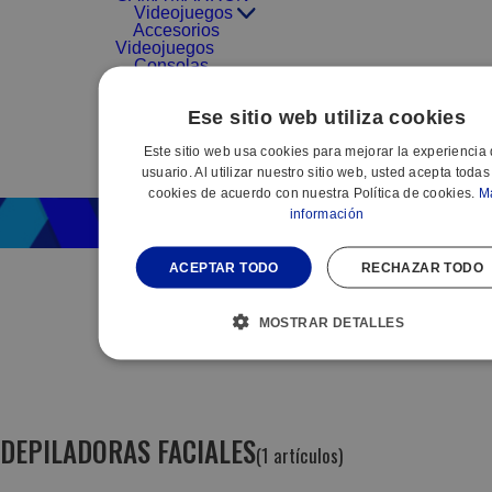
Videojuegos
Accesorios
Videojuegos
Consolas
Videojuegos
Videojuegos
Ese sitio web utiliza cookies
PROMOCIONES
Este sitio web usa cookies para mejorar la experiencia 
PACK
usuario. Al utilizar nuestro sitio web, usted acepta todas
PEQUEÑO
cookies de acuerdo con nuestra Política de cookies.
M
información
ACEPTAR TODO
RECHAZAR TODO
MOSTRAR DETALLES
DEPILADORAS FACIALES
(1 artículos)