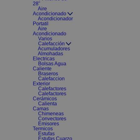
28"
Aire
Acondicionado
Acondicionador
Portatil
Aire
Acondicionado
Varios
Calefacción
Acumuladores
Almohadas
Electricas
Bolsas Agua
Caliente
Braseros
Calefaccion
Exterior
Calefactores
Calefactores
Cerámicos
Calienta
Camas
Chimeneas
Convectores
Emisores
Termicos
Estufas
Estufas Cuarzo