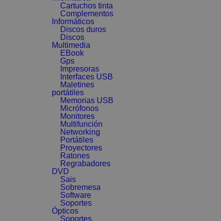
Cartuchos tinta
Complementos
Informáticos
Discos duros
Discos
Multimedia
EBook
Gps
Impresoras
Interfaces USB
Maletines
portátiles
Memorias USB
Micrófonos
Monitores
Multifunción
Networking
Portátiles
Proyectores
Ratones
Regrabadores
DVD
Sais
Sobremesa
Software
Soportes
Ópticos
Soportes