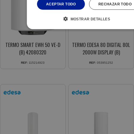
ACEPTAR TODO
RECHAZAR TODO
MOSTRAR DETALLES
TERMO SMART EWH 50 VE-D
TERMO EDESA 80 DIGITAL 80L
(B) 42080320
2000W DISPLAY (B)
REF:
115214923
REF:
053951252