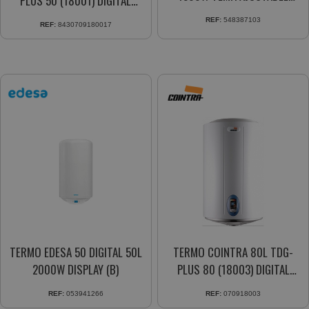
PLUS 50 (18001) DIGITAL
VERTICAL (B)
PROGR.
REF:
548387103
REF:
8430709180017
TERMO EDESA 50 DIGITAL 50L
TERMO COINTRA 80L TDG-
2000W DISPLAY (B)
PLUS 80 (18003) DIGITAL
PROGR.
REF:
053941266
REF:
070918003