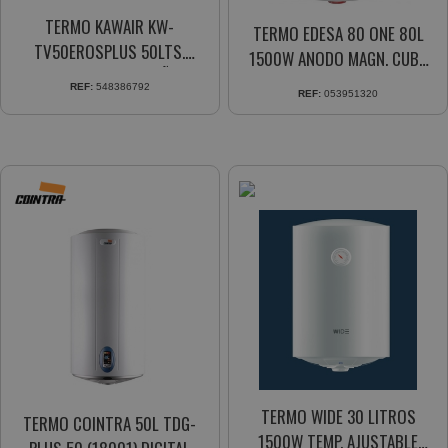
TERMO KAWAIR KW-
TERMO EDESA 80 ONE 80L
TV50EROSPLUS 50LTS.
1500W ANODO MAGN. CUBA
1500WTS. VERT. 5 AÑOS
ACERO
REF:
548386792
REF:
053951320
GARANTIA CUBA
TERMO WIDE 30 LITROS
TERMO COINTRA 50L TDG-
1500W TEMP. AJUSTABLE