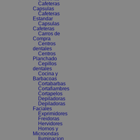
Cafeteras
Capsulas
Cafeteras
Estandar
Capsulas
Cafeteras
Carros de
Compra
Centros
dentales
Centros
Planchado
Cepillos
dentales
Cocina y
Barbacoas
Cortabarbas
Cortafiambres
Cortapelos
Depiladoras
Depiladoras
Faciales
Exprimidores
Freidoras
Hervidores
Hornos y
Microondas
Iluminacion