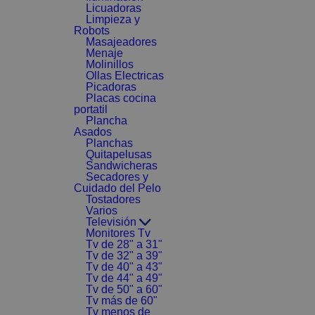
Licuadoras
Limpieza y
Robots
Masajeadores
Menaje
Molinillos
Ollas Electricas
Picadoras
Placas cocina
portatil
Plancha
Asados
Planchas
Quitapelusas
Sandwicheras
Secadores y
Cuidado del Pelo
Tostadores
Varios
Televisión
Monitores Tv
Tv de 28" a 31"
Tv de 32" a 39"
Tv de 40" a 43"
Tv de 44" a 49"
Tv de 50" a 60"
Tv más de 60"
Tv menos de