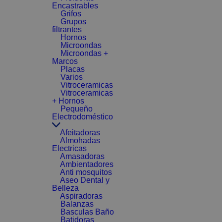
Encastrables
Grifos
Grupos
filtrantes
Hornos
Microondas
Microondas +
Marcos
Placas
Varios
Vitroceramicas
Vitroceramicas
+ Hornos
Pequeño
Electrodoméstico
Afeitadoras
Almohadas
Electricas
Amasadoras
Ambientadores
Anti mosquitos
Aseo Dental y
Belleza
Aspiradoras
Balanzas
Basculas Baño
Batidoras