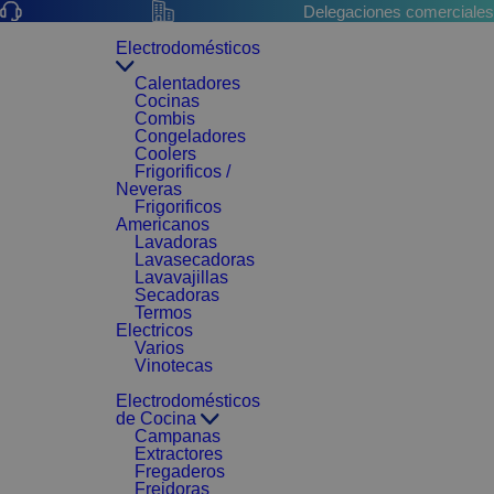
Delegaciones comerciales
Electrodomésticos
Calentadores
Cocinas
Combis
Congeladores
Coolers
Frigorificos /
Neveras
Frigorificos
Americanos
Lavadoras
Lavasecadoras
Lavavajillas
Secadoras
Termos
Electricos
Varios
Vinotecas
Electrodomésticos
de Cocina
Campanas
Extractores
Fregaderos
Freidoras