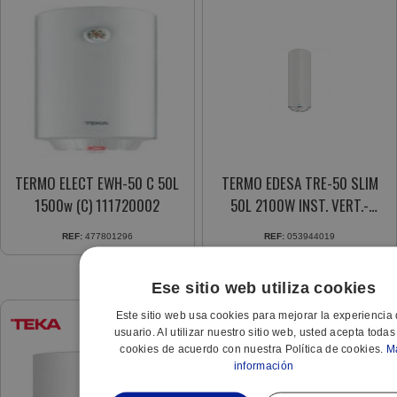
TERMO ELECT EWH-50 C 50L
TERMO EDESA TRE-50 SLIM
1500w (C) 111720002
50L 2100W INST. VERT.-
HORIZ.
REF:
477801296
REF:
053944019
Ese sitio web utiliza cookies
Este sitio web usa cookies para mejorar la experiencia 
usuario. Al utilizar nuestro sitio web, usted acepta todas
cookies de acuerdo con nuestra Política de cookies.
M
información