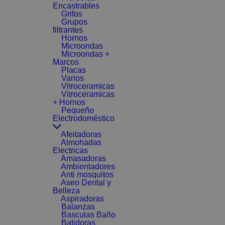
Encastrables
Grifos
Grupos
filtrantes
Hornos
Microondas
Microondas +
Marcos
Placas
Varios
Vitroceramicas
Vitroceramicas
+ Hornos
Pequeño
Electrodoméstico
Afeitadoras
Almohadas
Electricas
Amasadoras
Ambientadores
Anti mosquitos
Aseo Dental y
Belleza
Aspiradoras
Balanzas
Basculas Baño
Batidoras