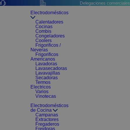
Delegaciones comerciales
Electrodomésticos
Calentadores
Cocinas
Combis
Congeladores
Coolers
Frigorificos /
Neveras
Frigorificos
Americanos
Lavadoras
Lavasecadoras
Lavavajillas
Secadoras
Termos
Electricos
Varios
Vinotecas
Electrodomésticos
de Cocina
Campanas
Extractores
Fregaderos
Freidoras