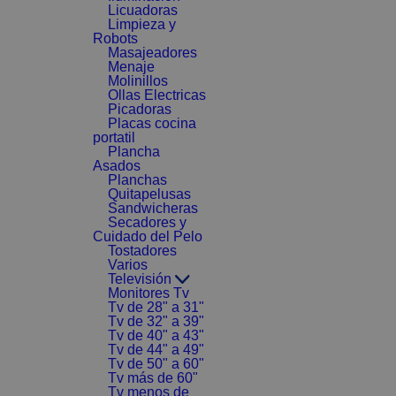
Licuadoras
Limpieza y
Robots
Masajeadores
Menaje
Molinillos
Ollas Electricas
Picadoras
Placas cocina
portatil
Plancha
Asados
Planchas
Quitapelusas
Sandwicheras
Secadores y
Cuidado del Pelo
Tostadores
Varios
Televisión
Monitores Tv
Tv de 28" a 31"
Tv de 32" a 39"
Tv de 40" a 43"
Tv de 44" a 49"
Tv de 50" a 60"
Tv más de 60"
Tv menos de