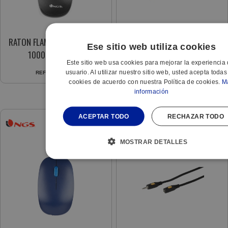
RATON FLAME OPTICO CABLE
adap jack 6.35MACHO
Ese sitio web utiliza cookies
1000DPI SCROLL
(41066) 3.5HEM (46066)
Este sitio web usa cookies para mejorar la experiencia 
usuario. Al utilizar nuestro sitio web, usted acepta todas
REF:
543060396
REF:
892846066
cookies de acuerdo con nuestra Política de cookies.
M
información
ACEPTAR TODO
RECHAZAR TODO
MOSTRAR DETALLES