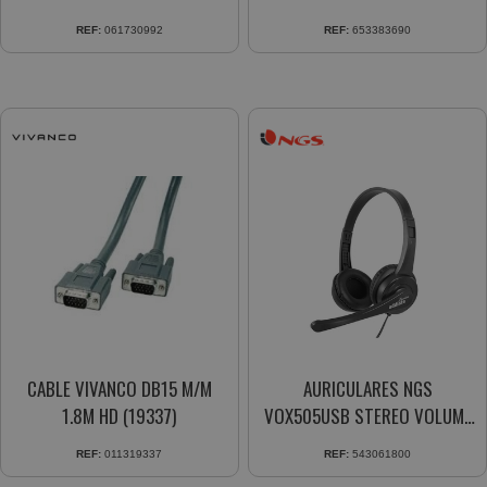
REF:
061730992
REF:
653383690
CABLE VIVANCO DB15 M/M
AURICULARES NGS
1.8M HD (19337)
VOX505USB STEREO VOLUME
CONTROL
REF:
011319337
REF:
543061800