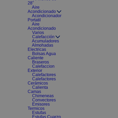
28"
Aire
Acondicionado
Acondicionador
Portatil
Aire
Acondicionado
Varios
Calefacción
Acumuladores
Almohadas
Electricas
Bolsas Agua
Caliente
Braseros
Calefaccion
Exterior
Calefactores
Calefactores
Cerámicos
Calienta
Camas
Chimeneas
Convectores
Emisores
Termicos
Estufas
Estufas Cuarzo