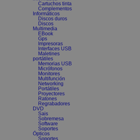
Cartuchos tinta
Complementos
Informáticos
Discos duros
Discos
Multimedia
EBook
Gps
Impresoras
Interfaces USB
Maletines
portátiles
Memorias USB
Micrófonos
Monitores
Multifunción
Networking
Portátiles
Proyectores
Ratones
Regrabadores
DVD
Sais
Sobremesa
Software
Soportes
Ópticos
Soportes