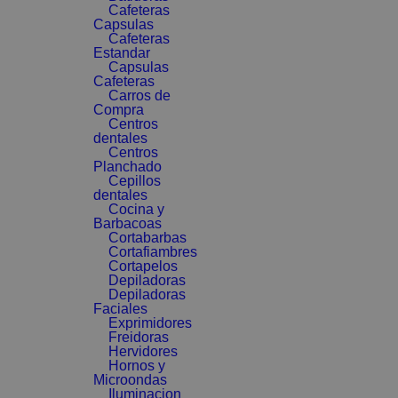
Cafeteras
Capsulas
Cafeteras
Estandar
Capsulas
Cafeteras
Carros de
Compra
Centros
dentales
Centros
Planchado
Cepillos
dentales
Cocina y
Barbacoas
Cortabarbas
Cortafiambres
Cortapelos
Depiladoras
Depiladoras
Faciales
Exprimidores
Freidoras
Hervidores
Hornos y
Microondas
Iluminacion