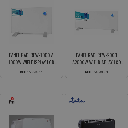
PANEL RAD. REW-1000 A
PANEL RAD. REW-2000
1000W WIFI DISPLAY LCD
A2000W WIFI DISPLAY LCD
MANDO DIST. PROGRAMADOR
M.DISTANCIA PROGRAMADOR
REF:
556840051
REF:
556840053