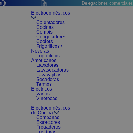
Delegaciones comerciales
Electrodomésticos
Calentadores
Cocinas
Combis
Congeladores
Coolers
Frigorificos /
Neveras
Frigorificos
Americanos
Lavadoras
Lavasecadoras
Lavavajillas
Secadoras
Termos
Electricos
Varios
Vinotecas
Electrodomésticos
de Cocina
Campanas
Extractores
Fregaderos
Freidoras