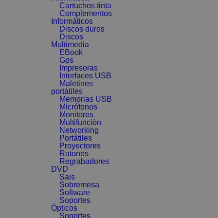
Cartuchos tinta
Complementos
Informáticos
Discos duros
Discos
Multimedia
EBook
Gps
Impresoras
Interfaces USB
Maletines
portátiles
Memorias USB
Micrófonos
Monitores
Multifunción
Networking
Portátiles
Proyectores
Ratones
Regrabadores
DVD
Sais
Sobremesa
Software
Soportes
Ópticos
Soportes