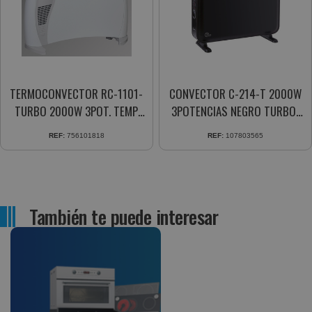
TERMOCONVECTOR RC-1101-
CONVECTOR C-214-T 2000W
TURBO 2000W 3POT. TEMP.
3POTENCIAS NEGRO TURBO-
REG.
CONVECCION
REF:
756101818
REF:
107803565
También te puede interesar