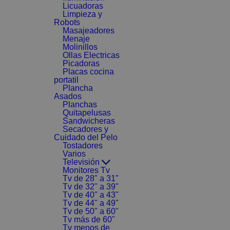
Licuadoras
Limpieza y
Robots
Masajeadores
Menaje
Molinillos
Ollas Electricas
Picadoras
Placas cocina
portatil
Plancha
Asados
Planchas
Quitapelusas
Sandwicheras
Secadores y
Cuidado del Pelo
Tostadores
Varios
Televisión
Monitores Tv
Tv de 28" a 31"
Tv de 32" a 39"
Tv de 40" a 43"
Tv de 44" a 49"
Tv de 50" a 60"
Tv más de 60"
Tv menos de