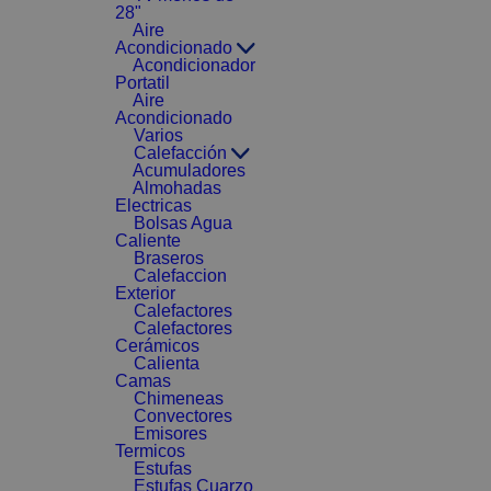
28"
Aire
Acondicionado
Acondicionador
Portatil
Aire
Acondicionado
Varios
Calefacción
Acumuladores
Almohadas
Electricas
Bolsas Agua
Caliente
Braseros
Calefaccion
Exterior
Calefactores
Calefactores
Cerámicos
Calienta
Camas
Chimeneas
Convectores
Emisores
Termicos
Estufas
Estufas Cuarzo