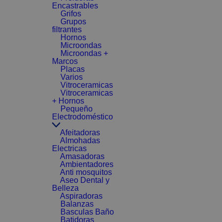
Encastrables
Grifos
Grupos
filtrantes
Hornos
Microondas
Microondas +
Marcos
Placas
Varios
Vitroceramicas
Vitroceramicas
+ Hornos
Pequeño
Electrodoméstico
Afeitadoras
Almohadas
Electricas
Amasadoras
Ambientadores
Anti mosquitos
Aseo Dental y
Belleza
Aspiradoras
Balanzas
Basculas Baño
Batidoras