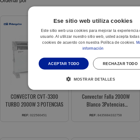
Ordenar por
Ese sitio web utiliza cookies
Este sitio web usa cookies para mejorar la experiencia 
usuario. Al utilizar nuestro sitio web, usted acepta todas
cookies de acuerdo con nuestra Política de cookies.
M
información
ACEPTAR TODO
RECHAZAR TODO
MOSTRAR DETALLES
CONVECTOR CVT-3300
Convector Falla 2000W
TURBO 2000W 3 POTENCIAS
Blanco 3Potencias
Termost.Regulable
REF:
022560451
REF:
8435684332758
198112001