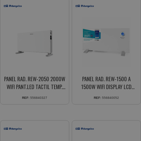
PANEL RAD. REW-2050 2000W
PANEL RAD. REW-1500 A
WIFI PANT.LED TACTIL TEMP.
1500W WIFI DISPLAY LCD
24H.
MANDO DIST. PROGRAMADOR
REF:
556840327
REF:
556840052