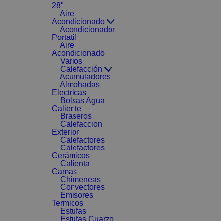
28"
Aire
Acondicionado
Acondicionador
Portatil
Aire
Acondicionado
Varios
Calefacción
Acumuladores
Almohadas
Electricas
Bolsas Agua
Caliente
Braseros
Calefaccion
Exterior
Calefactores
Calefactores
Cerámicos
Calienta
Camas
Chimeneas
Convectores
Emisores
Termicos
Estufas
Estufas Cuarzo