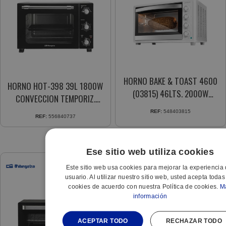
HORNO BAKE & TOAST 4600
HORNO HOT-398 39L 1800W
(03815) 46LTS. 2000W
CONVECCION TEMPORIZ.
RUSTIDOR CONVECCION
60MIN. RESIST. A.INOX.
REF:
548403815
REF:
556840737
Ese sitio web utiliza cookies
Este sitio web usa cookies para mejorar la experiencia 
usuario. Al utilizar nuestro sitio web, usted acepta todas
cookies de acuerdo con nuestra Política de cookies.
M
información
ACEPTAR TODO
RECHAZAR TODO