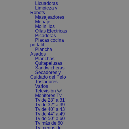
Licuadoras
Limpieza y
Robots
Masajeadores
Menaje
Molinillos
Ollas Electricas
Picadoras
Placas cocina
portatil
Plancha
Asados
Planchas
Quitapelusas
Sandwicheras
Secadores y
Cuidado del Pelo
Tostadores
Varios
Televisión
Monitores Tv
Tv de 28" a 31"
Tv de 32" a 39"
Tv de 40" a 43"
Tv de 44" a 49"
Tv de 50" a 60"
Tv más de 60"
Tv menos de