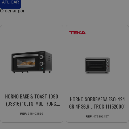
APLICAR
Ordenar por
HORNO BAKE & TOAST 1090
HORNO SOBREMESA FSO-424
(03816) 10LTS. MULTIFUNC.
GR 4F 36,6 LITROS 111520001
PUERTA DOBLE CRISTAL
REF:
548403816
REF:
477801457