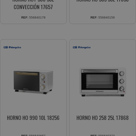
CONVECCIÓN 17657
REF:
556840178
REF:
556840159
HORNO HO 990 10L 18256
HORNO HO 258 25L 17868
REF:
556840687
REF:
556840373