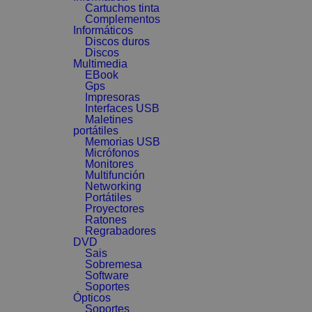
Cartuchos tinta
Complementos
Informáticos
Discos duros
Discos
Multimedia
EBook
Gps
Impresoras
Interfaces USB
Maletines
portátiles
Memorias USB
Micrófonos
Monitores
Multifunción
Networking
Portátiles
Proyectores
Ratones
Regrabadores
DVD
Sais
Sobremesa
Software
Soportes
Ópticos
Soportes