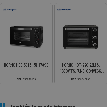
HORNO HCC 5015 15L 17899
HORNO HOT-220 22LTS.
1300WTS. FUNC. CONVECC.
TEMPOR. 60 MIN.
REF:
556840403
REF:
556840793
También te puede interesar