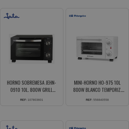
HORNO SOBREMESA JEHN-
MINI-HORNO HO-975 10L
0910 10L. 800W GRILL
800W BLANCO TEMPORIZ.
TEMPORIZADOR 30 MIN.
30MIN.
REF:
107803601
REF:
556840558
BANDEJA