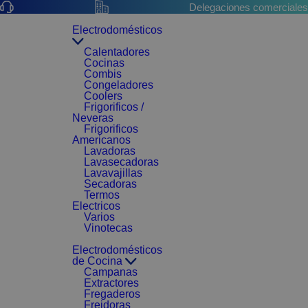
Delegaciones comerciales
Electrodomésticos
Calentadores
Cocinas
Combis
Congeladores
Coolers
Frigorificos /
Neveras
Frigorificos
Americanos
Lavadoras
Lavasecadoras
Lavavajillas
Secadoras
Termos
Electricos
Varios
Vinotecas
Electrodomésticos
de Cocina
Campanas
Extractores
Fregaderos
Freidoras