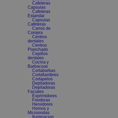
Cafeteras
Capsulas
Cafeteras
Estandar
Capsulas
Cafeteras
Carros de
Compra
Centros
dentales
Centros
Planchado
Cepillos
dentales
Cocina y
Barbacoas
Cortabarbas
Cortafiambres
Cortapelos
Depiladoras
Depiladoras
Faciales
Exprimidores
Freidoras
Hervidores
Hornos y
Microondas
Iluminacion