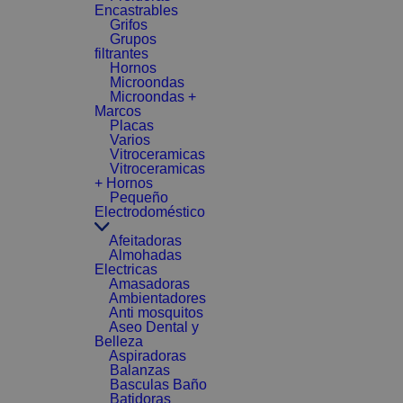
Encastrables
Grifos
Grupos
filtrantes
Hornos
Microondas
Microondas +
Marcos
Placas
Varios
Vitroceramicas
Vitroceramicas
+ Hornos
Pequeño
Electrodoméstico
Afeitadoras
Almohadas
Electricas
Amasadoras
Ambientadores
Anti mosquitos
Aseo Dental y
Belleza
Aspiradoras
Balanzas
Basculas Baño
Batidoras