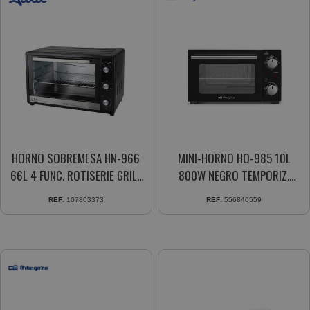
HORNO SOBREMESA HN-966
MINI-HORNO HO-985 10L
66L 4 FUNC. ROTISERIE GRILL
800W NEGRO TEMPORIZ.
CONVEC. 2200W
30MIN.
REF:
107803373
REF:
556840559