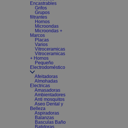
Encastrables
Grifos
Grupos
filtrantes
Hornos
Microondas
Microondas +
Marcos
Placas
Varios
Vitroceramicas
Vitroceramicas
+ Hornos
Pequeño
Electrodoméstico
Afeitadoras
Almohadas
Electricas
Amasadoras
Ambientadores
Anti mosquitos
Aseo Dental y
Belleza
Aspiradoras
Balanzas
Basculas Baño
Batidoras