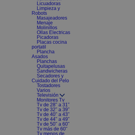
Licuadoras
Limpieza y
Robots
Masajeadores
Menaje
Molinillos
Ollas Electricas
Picadoras
Placas cocina
portatil
Plancha
Asados
Planchas
Quitapelusas
Sandwicheras
Secadores y
Cuidado del Pelo
Tostadores
Varios
Televisión
Monitores Tv
Tv de 28" a 31"
Tv de 32" a 39"
Tv de 40" a 43"
Tv de 44" a 49"
Tv de 50" a 60"
Tv más de 60"
Tv menos de