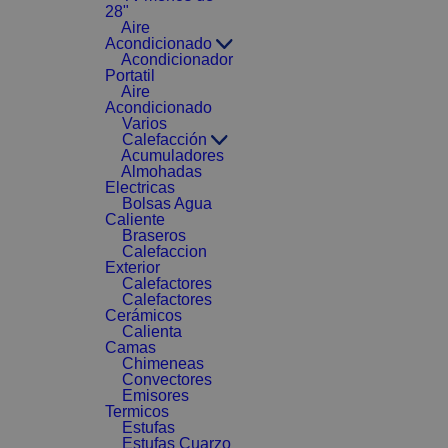
28"
Aire
Acondicionado
Acondicionador
Portatil
Aire
Acondicionado
Varios
Calefacción
Acumuladores
Almohadas
Electricas
Bolsas Agua
Caliente
Braseros
Calefaccion
Exterior
Calefactores
Calefactores
Cerámicos
Calienta
Camas
Chimeneas
Convectores
Emisores
Termicos
Estufas
Estufas Cuarzo