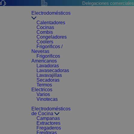
Delegaciones comerciales
Electrodomésticos
Calentadores
Cocinas
Combis
Congeladores
Coolers
Frigorificos /
Neveras
Frigorificos
Americanos
Lavadoras
Lavasecadoras
Lavavajillas
Secadoras
Termos
Electricos
Varios
Vinotecas
Electrodomésticos
de Cocina
Campanas
Extractores
Fregaderos
Freidoras