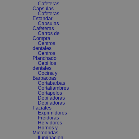
Cafeteras
Capsulas
Cafeteras
Estandar
Capsulas
Cafeteras
Carros de
Compra
Centros
dentales
Centros
Planchado
Cepillos
dentales
Cocina y
Barbacoas
Cortabarbas
Cortafiambres
Cortapelos
Depiladoras
Depiladoras
Faciales
Exprimidores
Freidoras
Hervidores
Hornos y
Microondas
Iluminacion