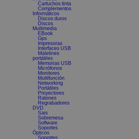
Cartuchos tinta
Complementos
Informáticos
Discos duros
Discos
Multimedia
EBook
Gps
Impresoras
Interfaces USB
Maletines
portátiles
Memorias USB
Micrófonos
Monitores
Multifunción
Networking
Portátiles
Proyectores
Ratones
Regrabadores
DVD
Sais
Sobremesa
Software
Soportes
Ópticos
Soportes