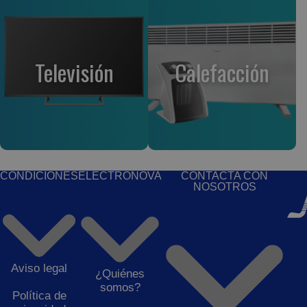
Televisión
Calefacción
CONDICIONES
ELECTRONOVA
CONTACTA CON
NOSOTROS
Aviso legal
¿Quiénes
somos?
Política de