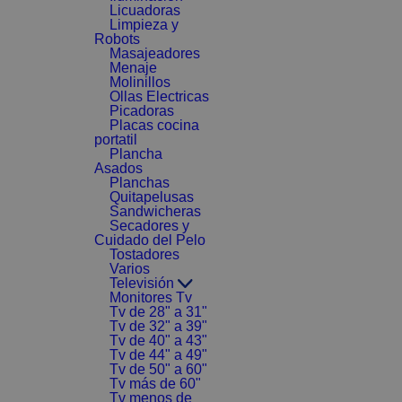
Licuadoras
Limpieza y
Robots
Masajeadores
Menaje
Molinillos
Ollas Electricas
Picadoras
Placas cocina
portatil
Plancha
Asados
Planchas
Quitapelusas
Sandwicheras
Secadores y
Cuidado del Pelo
Tostadores
Varios
Televisión
Monitores Tv
Tv de 28" a 31"
Tv de 32" a 39"
Tv de 40" a 43"
Tv de 44" a 49"
Tv de 50" a 60"
Tv más de 60"
Tv menos de