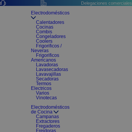
Delegaciones comerciales
Electrodomésticos
Calentadores
Cocinas
Combis
Congeladores
Coolers
Frigorificos /
Neveras
Frigorificos
Americanos
Lavadoras
Lavasecadoras
Lavavajillas
Secadoras
Termos
Electricos
Varios
Vinotecas
Electrodomésticos
de Cocina
Campanas
Extractores
Fregaderos
Freidoras