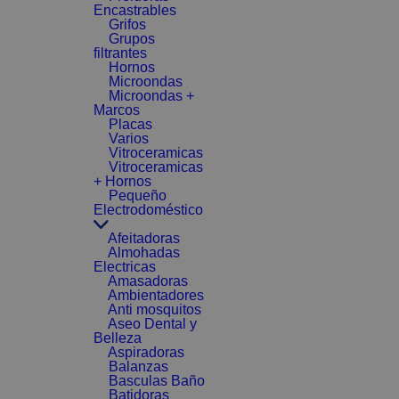
Encastrables
Grifos
Grupos
filtrantes
Hornos
Microondas
Microondas +
Marcos
Placas
Varios
Vitroceramicas
Vitroceramicas
+ Hornos
Pequeño
Electrodoméstico
Afeitadoras
Almohadas
Electricas
Amasadoras
Ambientadores
Anti mosquitos
Aseo Dental y
Belleza
Aspiradoras
Balanzas
Basculas Baño
Batidoras