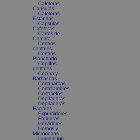
Cafeteras
Capsulas
Cafeteras
Estandar
Capsulas
Cafeteras
Carros de
Compra
Centros
dentales
Centros
Planchado
Cepillos
dentales
Cocina y
Barbacoas
Cortabarbas
Cortafiambres
Cortapelos
Depiladoras
Depiladoras
Faciales
Exprimidores
Freidoras
Hervidores
Hornos y
Microondas
Iluminacion