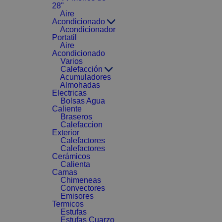
28"
Aire
Acondicionado
Acondicionador
Portatil
Aire
Acondicionado
Varios
Calefacción
Acumuladores
Almohadas
Electricas
Bolsas Agua
Caliente
Braseros
Calefaccion
Exterior
Calefactores
Calefactores
Cerámicos
Calienta
Camas
Chimeneas
Convectores
Emisores
Termicos
Estufas
Estufas Cuarzo