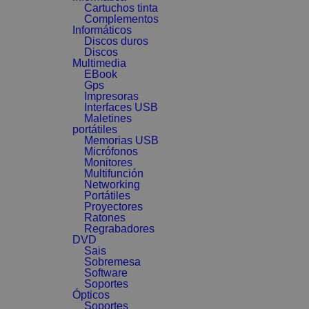
Cartuchos tinta
Complementos
Informáticos
Discos duros
Discos
Multimedia
EBook
Gps
Impresoras
Interfaces USB
Maletines
portátiles
Memorias USB
Micrófonos
Monitores
Multifunción
Networking
Portátiles
Proyectores
Ratones
Regrabadores
DVD
Sais
Sobremesa
Software
Soportes
Ópticos
Soportes